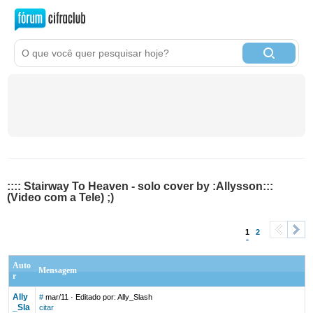
:::: Stairway To Heaven - solo cover by :Allysson:::
(Video com a Tele) ;)
1
2
<
>
Auto
Mensagem
r
Ally
#
mar/11
· Editado por: Ally_Slash
_Sla
citar