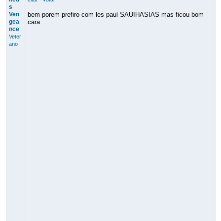
s
Ven
bem porem prefiro com les paul SAUIHASIAS mas ficou bom
gea
cara
nce
Veter
ano