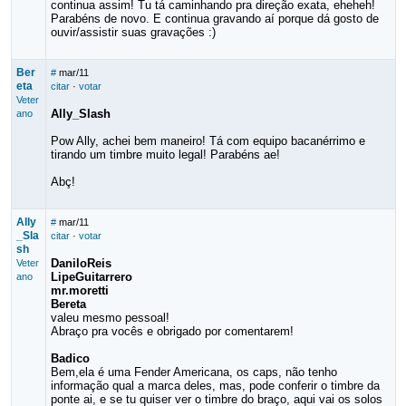
continua assim! Tu tá caminhando pra direção exata, eheheh!
Parabéns de novo. E continua gravando aí porque dá gosto de
ouvir/assistir suas gravações :)
Ber
#
mar/11
eta
citar
·
votar
Veter
Ally_Slash
ano
Pow Ally, achei bem maneiro! Tá com equipo bacanérrimo e
tirando um timbre muito legal! Parabéns ae!
Abç!
Ally
#
mar/11
_Sla
citar
·
votar
sh
DaniloReis
Veter
LipeGuitarrero
ano
mr.moretti
Bereta
valeu mesmo pessoal!
Abraço pra vocês e obrigado por comentarem!
Badico
Bem,ela é uma Fender Americana, os caps, não tenho
informação qual a marca deles, mas, pode conferir o timbre da
ponte ai, e se tu quiser ver o timbre do braço, aqui vai os solos