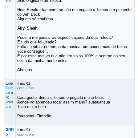
Solo original é de Teleca...
ano
HeartBreaker tambem, se não me engano a Teleca era presente
do Jeff Beck
Alguem só confirma...
Ally_Slash
Poderia me passar as especificações da sua Teleca?
E tudo que foi usado?
Falta se situar no tempo da música, um pouco mais de treino
você consegue...
É por esse motivo que não tiro solos 100% e semrpe coloco
coisa da minha mente neles.
Abraços
Lipe
#
mar/11
Guit
citar
·
votar
arre
ro
Cara gostei demais, timbre e pegada muito boas.
Aonde vc aprendeu tocar assim mano? suasuahsua
Veter
Toca muito bem.
ano
Parabéns. Timbrão.
GRR
#
mar/11
S
citar
·
votar