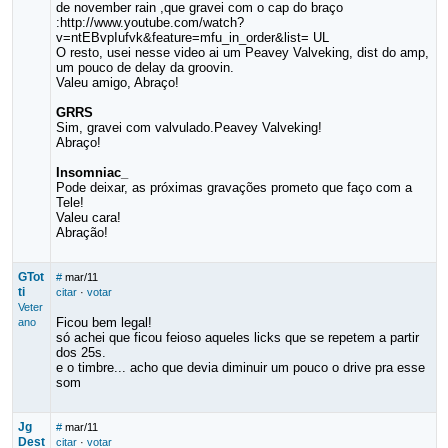
de november rain ,que gravei com o cap do braço
:http://www.youtube.com/watch?
v=ntEBvpIufvk&feature=mfu_in_order&list= UL
O resto, usei nesse video ai um Peavey Valveking, dist do amp,
um pouco de delay da groovin.
Valeu amigo, Abraço!
GRRS
Sim, gravei com valvulado.Peavey Valveking!
Abraço!
Insomniac_
Pode deixar, as próximas gravações prometo que faço com a
Tele!
Valeu cara!
Abração!
GTot
#
mar/11
ti
citar
·
votar
Veter
Ficou bem legal!
ano
só achei que ficou feioso aqueles licks que se repetem a partir
dos 25s.
e o timbre... acho que devia diminuir um pouco o drive pra esse
som
Jg
#
mar/11
Dest
citar
·
votar