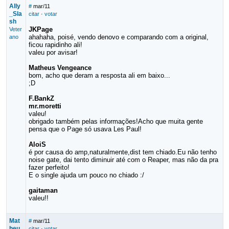
Ally
#
mar/11
_Sla
citar
·
votar
sh
JKPage
Veter
ahahaha, poisé, vendo denovo e comparando com a original,
ano
ficou rapidinho ali!
valeu por avisar!
Matheus Vengeance
bom, acho que deram a resposta ali em baixo...
;D
F.BankZ
mr.moretti
valeu!
obrigado também pelas informações!Acho que muita gente
pensa que o Page só usava Les Paul!
AloiS
é por causa do amp,naturalmente,dist tem chiado.Eu não tenho
noise gate, dai tento diminuir até com o Reaper, mas não da pra
fazer perfeito!
E o single ajuda um pouco no chiado :/
gaitaman
valeu!!
Mat
#
mar/11
heu
citar
·
votar