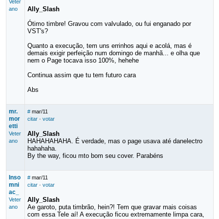
Veter
Ally_Slash
ano
Ótimo timbre! Gravou com valvulado, ou fui enganado por
VST's?
Quanto a execução, tem uns errinhos aqui e acolá, mas é
demais exigir perfeição num domingo de manhã... e olha que
nem o Page tocava isso 100%, hehehe
Continua assim que tu tem futuro cara
Abs
mr.
#
mar/11
mor
citar
·
votar
etti
Ally_Slash
Veter
HAHAHAHAHA. É verdade, mas o page usava até danelectro
ano
hahahaha.
By the way, ficou mto bom seu cover. Parabéns
Inso
#
mar/11
mni
citar
·
votar
ac_
Ally_Slash
Veter
Ae garoto, puta timbrão, hein?! Tem que gravar mais coisas
ano
com essa Tele aí! A execução ficou extremamente limpa cara,