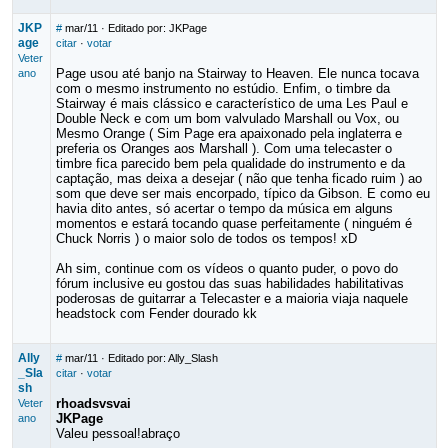
JKP
#
mar/11
· Editado por: JKPage
age
citar
·
votar
Veter
Page usou até banjo na Stairway to Heaven. Ele nunca tocava
ano
com o mesmo instrumento no estúdio. Enfim, o timbre da
Stairway é mais clássico e característico de uma Les Paul e
Double Neck e com um bom valvulado Marshall ou Vox, ou
Mesmo Orange ( Sim Page era apaixonado pela inglaterra e
preferia os Oranges aos Marshall ). Com uma telecaster o
timbre fica parecido bem pela qualidade do instrumento e da
captação, mas deixa a desejar ( não que tenha ficado ruim ) ao
som que deve ser mais encorpado, típico da Gibson. E como eu
havia dito antes, só acertar o tempo da música em alguns
momentos e estará tocando quase perfeitamente ( ninguém é
Chuck Norris ) o maior solo de todos os tempos! xD
Ah sim, continue com os vídeos o quanto puder, o povo do
fórum inclusive eu gostou das suas habilidades habilitativas
poderosas de guitarrar a Telecaster e a maioria viaja naquele
headstock com Fender dourado kk
Ally
#
mar/11
· Editado por: Ally_Slash
_Sla
citar
·
votar
sh
rhoadsvsvai
Veter
JKPage
ano
Valeu pessoal!abraço