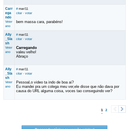
Carr
#
mar/11
ega
citar
·
votar
ndo
bem massa cara, parabéns!
Veter
ano
Ally
#
mar/11
_Sla
citar
·
votar
sh
Carregando
Veter
valeu velho!
ano
Abraço
Ally
#
mar/11
_Sla
citar
·
votar
sh
Pessoal,o video ta indo de boa ai?
Veter
Eu mandei pra um colega meu ver,ele disse que não dava por
ano
causa do URL alguma coisa, voces tao conseguindo ver?
1
2
<
>