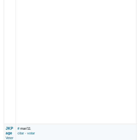
JKP
#
mar/11
age
citar
·
votar
Veter