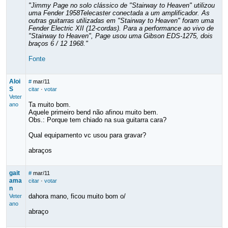
"Jimmy Page no solo clássico de "Stairway to Heaven" utilizou
uma Fender 1958Telecaster conectada a um amplificador. As
outras guitarras utilizadas em "Stairway to Heaven" foram uma
Fender Electric XII (12-cordas). Para a performance ao vivo de
"Stairway to Heaven", Page usou uma Gibson EDS-1275, dois
braços 6 / 12 1968."
Fonte
Aloi
#
mar/11
S
citar
·
votar
Veter
Ta muito bom.
ano
Aquele primeiro bend não afinou muito bem.
Obs.: Porque tem chiado na sua guitarra cara?
Qual equipamento vc usou para gravar?
abraços
gait
#
mar/11
ama
citar
·
votar
n
dahora mano, ficou muito bom o/
Veter
ano
abraço