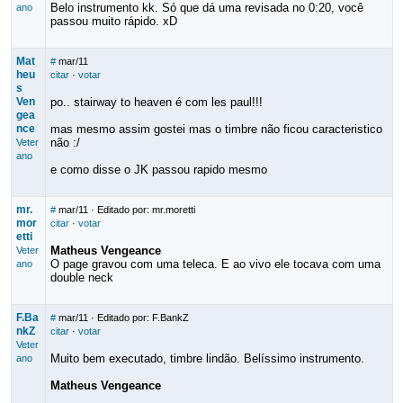
Belo instrumento kk. Só que dá uma revisada no 0:20, você
ano
passou muito rápido. xD
Mat
#
mar/11
heu
citar
·
votar
s
Ven
po.. stairway to heaven é com les paul!!!
gea
nce
mas mesmo assim gostei mas o timbre não ficou caracteristico
não :/
Veter
ano
e como disse o JK passou rapido mesmo
mr.
#
mar/11
· Editado por: mr.moretti
mor
citar
·
votar
etti
Matheus Vengeance
Veter
O page gravou com uma teleca. E ao vivo ele tocava com uma
ano
double neck
F.Ba
#
mar/11
· Editado por: F.BankZ
nkZ
citar
·
votar
Veter
Muito bem executado, timbre lindão. Belíssimo instrumento.
ano
Matheus Vengeance