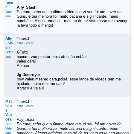
roye
r
Ally_Slash
Po cara, acho que o último vídeo que vi seu foi um cover do
Veter
Guns, e tua melhora foi muito bacana e significante, meus
ano
parabéns. Alguns errinhos, mas só de ter visto esse seu avanço
já leva todo o mérito!
Ally
#
mar/11
_Sla
citar
·
votar
sh
GTotti
Veter
huuum, vou prestar mais atenção então!
ano
valeu cara!
Abraço
Jg Destroyer
pow valeu mesmo cara,poisé, esse lance de videos tem me
ajudado muito mesmo cara!
Abraço e valeu!
Mat
#
mar/11
heu
citar
·
votar
s
Ven
gea
Ally_Slash
nce
Po cara, acho que o último vídeo que vi seu foi um cover do
Guns, e tua melhora foi muito bacana e significante, meus
Veter
parabéns. Alguns errinhos, mas só de ter visto esse seu avanço
ano