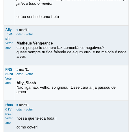
já leva todo o mérito!
estou sentindo uma treta
Ally
#
mar/11
_Sla
citar
·
votar
sh
Matheus Vengeance
Veter
cara, porque tu sempre faz comentários negativos?
ano
quase sempre tu fica falando de algum erro, e na maioria é nada
a ver.
FRS
#
mar/11
ouza
citar
·
votar
Veter
Ally_Slash
ano
Nao liga nao, velho, só ignora...Esse cara aí ja passou de
graça...
rhoa
#
mar/11
dsv
citar
·
votar
svai
nossa que teleca foda !
Veter
ano
otimo cover!