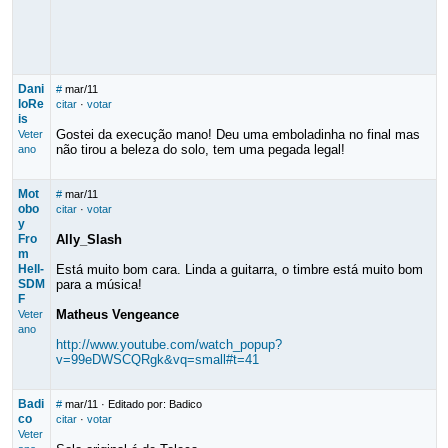
Dani
#
mar/11
loRe
citar
·
votar
is
Gostei da execução mano! Deu uma emboladinha no final mas
Veter
não tirou a beleza do solo, tem uma pegada legal!
ano
Mot
#
mar/11
obo
citar
·
votar
y
Fro
Ally_Slash
m
Hell-
Está muito bom cara. Linda a guitarra, o timbre está muito bom
SDM
para a música!
F
Matheus Vengeance
Veter
ano
http://www.youtube.com/watch_popup?
v=99eDWSCQRgk&vq=small#t=41
Badi
#
mar/11
· Editado por: Badico
co
citar
·
votar
Veter