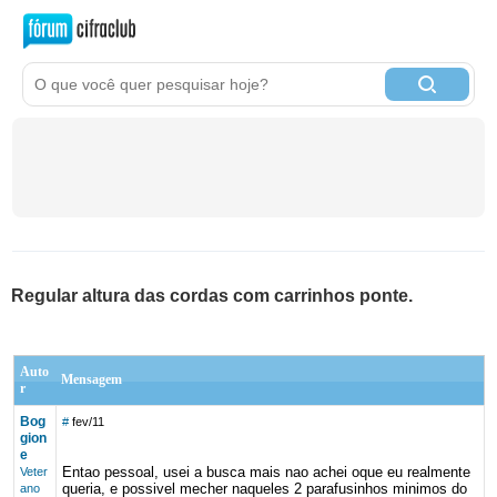
Regular altura das cordas com carrinhos ponte.
Auto
Mensagem
r
Bog
#
fev/11
gion
e
Entao pessoal, usei a busca mais nao achei oque eu realmente
Veter
queria, e possivel mecher naqueles 2 parafusinhos minimos do
ano