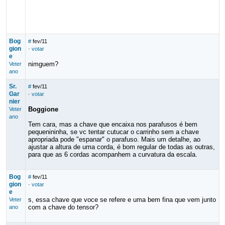
Bog
#
fev/11
gion
·
votar
e
nimguem?
Veter
ano
Sr.
#
fev/11
Gar
·
votar
nier
Boggione
Veter
ano
Tem cara, mas a chave que encaixa nos parafusos é bem
pequenininha, se vc tentar cutucar o carrinho sem a chave
apropriada pode "espanar" o parafuso. Mais um detalhe, ao
ajustar a altura de uma corda, é bom regular de todas as outras,
para que as 6 cordas acompanhem a curvatura da escala.
Bog
#
fev/11
gion
·
votar
e
s, essa chave que voce se refere e uma bem fina que vem junto
Veter
com a chave do tensor?
ano