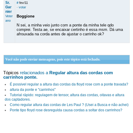
Sr.
#
fev/11
Gar
·
votar
nier
Boggione
Veter
ano
N sei, a minha veio junto com a ponte da minha tele qdo
comprei. Testa ae, se encaixar certinho é essa msm. Dá uma
afrouxada na corda antes de ajustar o carrinho ok?
Você não pode enviar mensagens, pois este tópico está fechado.
Tópicos
relacionados a
Regular altura das cordas com
carrinhos ponte.
É possivel regular a altura das cordas da floyd rose com a ponte travada?
altura da ponte e "carrinhos"
Tutorial rápido: regulagem de tensor, altura das cordas, oitavas e altura
dos captadores.
Como regular altura das cordas de Les Paul ? (Usei a Busca e não achei)
Ponte tipo floyd rose desregulda causa cordas a soltar dos carrinhos?