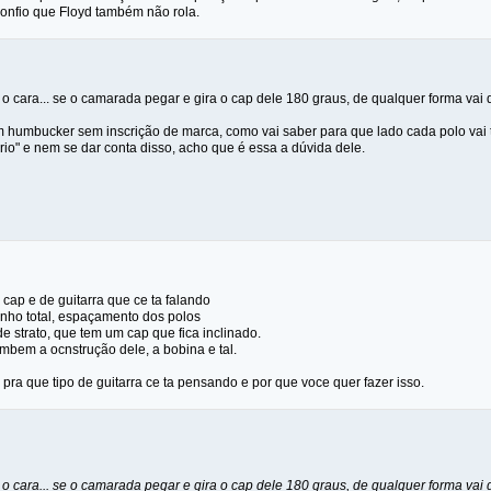
nfio que Floyd também não rola.
cara... se o camarada pegar e gira o cap dele 180 graus, de qualquer forma vai da
 humbucker sem inscrição de marca, como vai saber para que lado cada polo vai t
rio" e nem se dar conta disso, acho que é essa a dúvida dele.
cap e de guitarra que ce ta falando
nho total, espaçamento dos polos
e strato, que tem um cap que fica inclinado.
bem a ocnstrução dele, a bobina e tal.
pra que tipo de guitarra ce ta pensando e por que voce quer fazer isso.
cara... se o camarada pegar e gira o cap dele 180 graus, de qualquer forma vai da