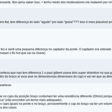
eressante, tbm qeria saber isso, + tenhu medo dos moderadores me matarem por cri
em flat, tem diferença do lado "agudo" pro lado "grave"??? Isso é mais plausivel pr
ê fez e senti uma pequena diferença no captador da ponte. O captador era zebrado e 
(troquei o fio hot que vai na chave).
certeza que nao tem diferenca.1 o paul gilbert usava dois super distortion na sua g
utro do braco ai voce poe no dimension(as dimensoes do cap) e vai ver que as d
joabfarias
ue os caps da posição braço costumam ter uma resistência diferente (Ohms) porqu
tica" (não encontrei um termo mais adequado).
s caps iguais na ponte e no braço, provavelmente o cap do braço vai ter um volum
ia dos casos.