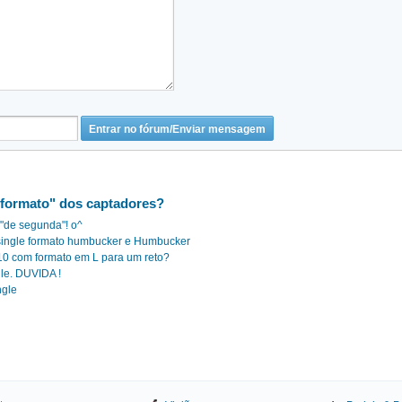
"formato" dos captadores?
 "de segunda"! o^
 single formato humbucker e Humbucker
P10 com formato em L para um reto?
le. DUVIDA !
ngle