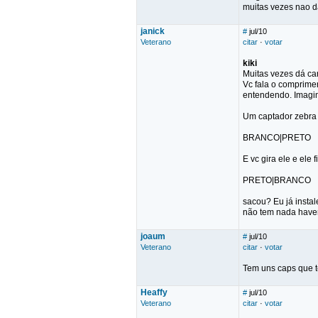
muitas vezes nao da
janick
#
jul/10
Veterano
citar
·
votar
kiki
Muitas vezes dá c
Vc fala o comprimen
entendendo. Imagi
Um captador zebra
BRANCO|PRETO
E vc gira ele e ele 
PRETO|BRANCO
sacou? Eu já insta
não tem nada haver
joaum
#
jul/10
Veterano
citar
·
votar
Tem uns caps que t
Heaffy
#
jul/10
Veterano
citar
·
votar