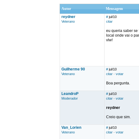
Autor
Mensagem
reydner
#
jul/10
Veterano
citar
eu queria saber se
local onde vai o pa
vlw!
Guilherme 90
#
jul/10
Veterano
citar
·
votar
Boa pergunta.
LeandroP
#
jul/10
Moderador
citar
·
votar
reydner
Creio que sim.
Van_Lorien
#
jul/10
Veterano
citar
·
votar