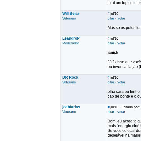
ta ai um tópico int
Will Bejar
#
jul/10
Veterano
citar
·
votar
Mas se os polos for
LeandroP
#
jul/10
Moderador
citar
·
votar
janick
Já fiz isso que voc
eu inverti a fiação 
DR Rock
#
jul/10
Veterano
citar
·
votar
olha cara eu tenho 
cap de ponte e o o
joabfarias
#
jul/10
· Editado por: 
Veterano
citar
·
votar
Bom, eu acredito q
mais "energia ciné
Se você colocar doi
desejável na maior