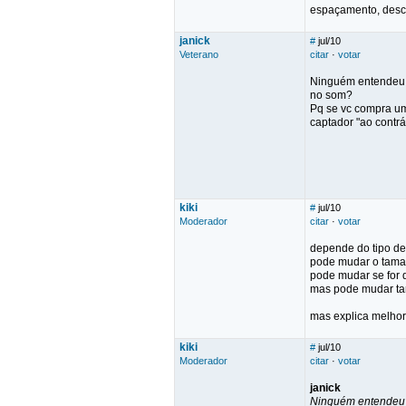
espaçamento, desco
janick
#
jul/10
Veterano
citar
·
votar
Ninguém entendeu o 
no som?
Pq se vc compra um
captador "ao contrá
kiki
#
jul/10
Moderador
citar
·
votar
depende do tipo de 
pode mudar o tama
pode mudar se for d
mas pode mudar tam
mas explica melhor 
kiki
#
jul/10
Moderador
citar
·
votar
janick
Ninguém entendeu o 