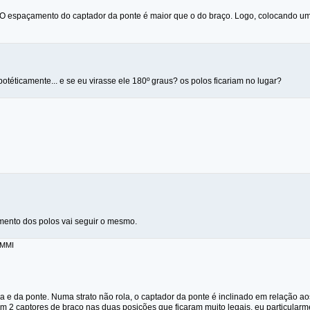
 O espaçamento do captador da ponte é maior que o do braço. Logo, colocando um n
ipotéticamente... e se eu virasse ele 180º graus? os polos ficariam no lugar?
ento dos polos vai seguir o mesmo.
 MMI
 e da ponte. Numa strato não rola, o captador da ponte é inclinado em relação aos 
m 2 captores de braço nas duas posições que ficaram muito legais, eu particularm