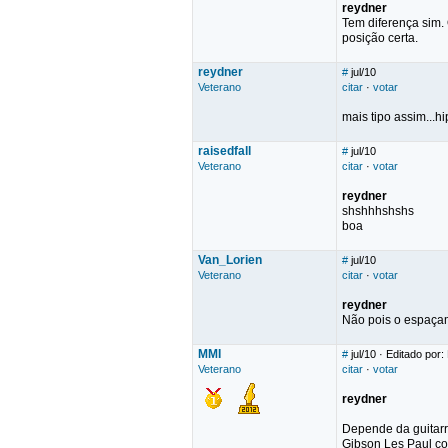
reydner
Tem diferença sim.
posição certa.
reydner
#
jul/10
Veterano
citar
·
votar
mais tipo assim...h
raisedfall
#
jul/10
Veterano
citar
·
votar
reydner
shshhhshshs
boa
Van_Lorien
#
jul/10
Veterano
citar
·
votar
reydner
Não pois o espaçam
MMI
#
jul/10
· Editado por:
Veterano
citar
·
votar
reydner
Depende da guitarra
Gibson Les Paul co