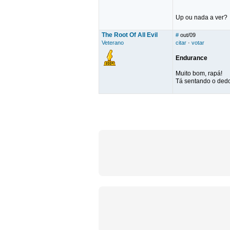
Up ou nada a ver?
The Root Of All Evil
#
out/09
Veterano
citar
·
votar
Endurance
Muito bom, rapá!
Tá sentando o dedo