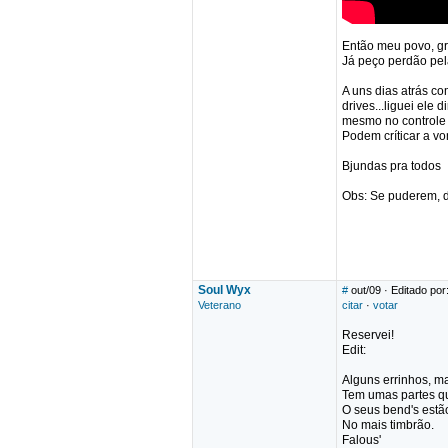
Então meu povo, gr
Já peço perdão pela
A uns dias atrás co
drives...liguei el
mesmo no controle 
Podem críticar a vo
Bjundas pra todos
Obs: Se puderem,
Soul Wyx
#
out/09
· Editado por
Veterano
citar
·
votar
Reservei!
Edit:
Alguns errinhos, m
Tem umas partes q
O seus bend's estão
No mais timbrão.
Falous'