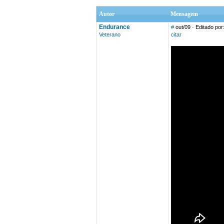
Autor
Mensagem
Endurance
#
out/09
· Editado po
Veterano
citar