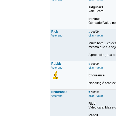
sidguitar1
Valeu cara!
Irenicus
Obrigado! Valeu por
Ricb
#
out/09
Veterano
citar
·
votar
Muito bom.... colo
mesmo que ela seja
A proposito , qua o
Rabbit
#
out/09
Veterano
citar
·
votar
Endurance
Noodling é ficar to
Endurance
#
out/09
Veterano
citar
·
votar
Ricb
Valeu cara! Mas é
Rabbit