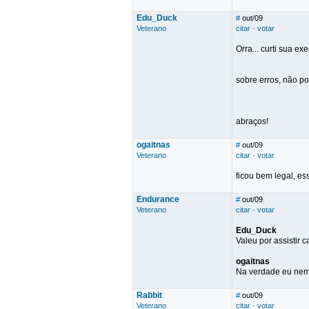
Edu_Duck
#
out/09
Veterano
citar
·
votar
Orra... curti sua e
sobre erros, não po
abraços!
ogaitnas
#
out/09
Veterano
citar
·
votar
ficou bem legal, es
Endurance
#
out/09
Veterano
citar
·
votar
Edu_Duck
Valeu por assistir 
ogaitnas
Na verdade eu nem 
Rabbit
#
out/09
Veterano
citar
·
votar