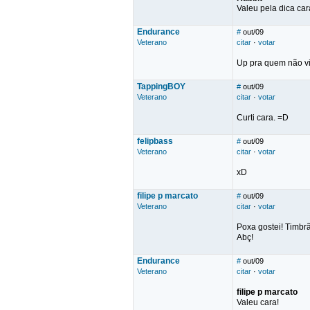
Valeu pela dica ca
Endurance
#
out/09
Veterano
citar
·
votar
Up pra quem não vi
TappingBOY
#
out/09
Veterano
citar
·
votar
Curti cara. =D
felipbass
#
out/09
Veterano
citar
·
votar
xD
filipe p marcato
#
out/09
Veterano
citar
·
votar
Poxa gostei! Timbr
Abç!
Endurance
#
out/09
Veterano
citar
·
votar
filipe p marcato
Valeu cara!