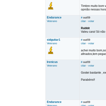
Timbre muito bom ve
opnião nessas hora
Endurance
#
out/09
Veterano
citar
·
votar
Rabbit
Valeu cara! Só não 
sidguitar1
#
out/09
Veterano
citar
·
votar
achei muito bom,so
afinados,tem pega
Irenicus
#
out/09
Veterano
citar
·
votar
Gostei bastante , e
Parabéns!!
Endurance
#
out/09
Veterano
citar
·
votar