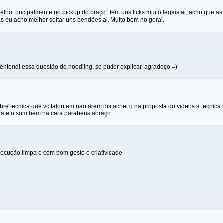
lho, pricipalmente no pickup do braço. Tem uns licks muito legais ai, acho que a
s eu acho melhor soltar uns bendões ai. Muito bom no geral.
entendi essa questão do noodling, se puder explicar, agradeço =)
bre tecnica que vc falou em naotarem dia,achei q na proposta do videos a tecni
da,e o som bem na cara.parabens.abraço
xecução limpa e com bom gosto e criatividade.