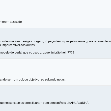
 terem assistido
car video no forum exige coragem,nõ peça desculpas pelos erros , pois raramente
 imperceptivel aos outros.
 modelo do pedal que vc usou.......que timbrão hein????
cando sem um gol, ou objetivo, só soltando notas.
 que nesse caso os erros ficaram bem perceptíveis uhAHUAuaUHA