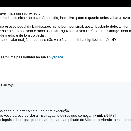
avei mais um improviso...
 minha técnica não estar tão em dia, inclusive quero o quanto antes voltar a fazer
mprei esse pedal da Landscape, muito bom por sinal, gostei bastante dele, tem um 
e direto na placa de som e rodei o Guitar Rig 4 com a simulação de um Orange, ne
de médio e de tom do pedal.
ntade, falar mal, falar bem, só não vale falar da minha dignissíma mãe xD
 deem uma passadinha no meu
Myspace
: Soul Wyx
as nada que atrapalhe a Feelenta execução.
ue você parece perder a inspiração, e outras que começam FEELENTAS!
 legais, e bem que poderia aumentar a amplitude do Vibrato, o vibrato ta meio mor