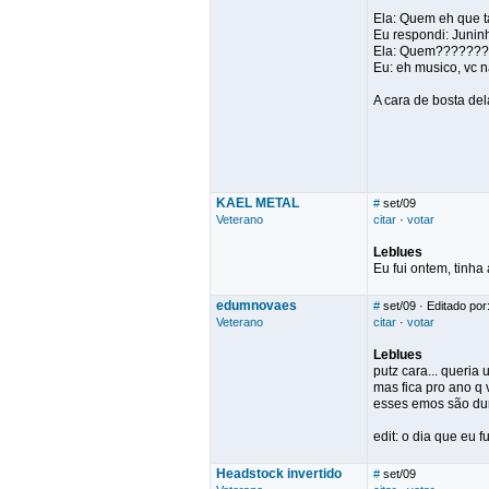
Ela: Quem eh que t
Eu respondi: Juninh
Ela: Quem???????
Eu: eh musico, vc 
A cara de bosta del
KAEL METAL
#
set/09
Veterano
citar
·
votar
Leblues
Eu fui ontem, tinh
edumnovaes
#
set/09
· Editado po
Veterano
citar
·
votar
Leblues
putz cara... queria
mas fica pro ano q 
esses emos são dur
edit: o dia que eu f
Headstock invertido
#
set/09