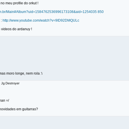
no meu profile do orkut !
.com.br/Main#Album?uid=1584762536996173108&aid=1254035 850
 :
http://www.youtube.com/watch?v=9ID92DMQULc
 videos do ardanuy !
 mas moro longe, nem rola :\
: Jg Destroyer
an =/
novidades em guitarras?