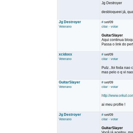
Jg Destroyer
desbloqueei já, qu
Jg Destroyer
#
set/09
Veterano
citar
·
votar
GuitarSlayer
Aqui continua bloq
Passa o link do perf
xcidoxx
#
set/09
Veterano
citar
·
votar
Putz...foi foda nao
mas pelo o q vi nao
GuitarSlayer
#
set/09
Veterano
citar
·
votar
http://www.orkut.
ai meu profile !
Jg Destroyer
#
set/09
Veterano
citar
·
votar
GuitarSlayer
Você já aceitou, m