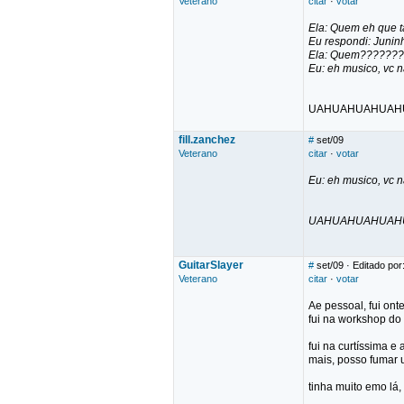
Veterano
citar
·
votar
Ela: Quem eh que t
Eu respondi: Juninh
Ela: Quem???????
Eu: eh musico, vc 
UAHUAHUAHUAH
fill.zanchez
#
set/09
Veterano
citar
·
votar
Eu: eh musico, vc 
UAHUAHUAHUAHU
GuitarSlayer
#
set/09
· Editado por
Veterano
citar
·
votar
Ae pessoal, fui ont
fui na workshop do 
fui na curtíssima e
mais, posso fumar 
tinha muito emo lá,