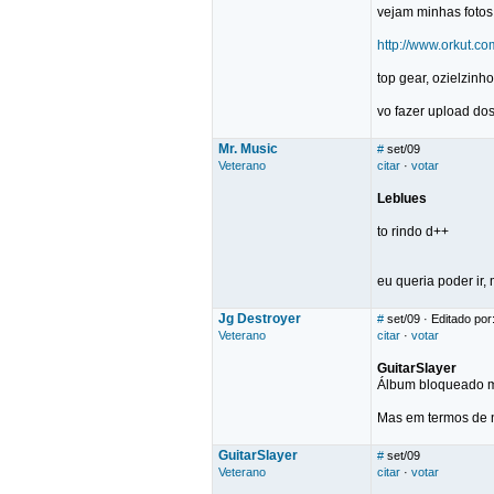
vejam minhas fotos 
http://www.orkut
top gear, ozielzinho
vo fazer upload dos
Mr. Music
#
set/09
Veterano
citar
·
votar
Leblues
to rindo d++
eu queria poder ir,
Jg Destroyer
#
set/09
· Editado por
Veterano
citar
·
votar
GuitarSlayer
Álbum bloqueado m
Mas em termos de 
GuitarSlayer
#
set/09
Veterano
citar
·
votar