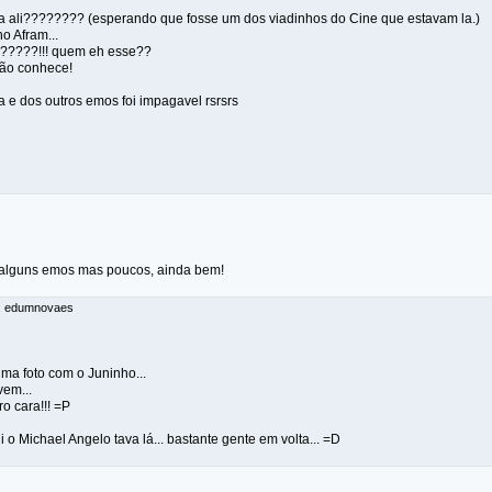
a ali???????? (esperando que fosse um dos viadinhos do Cine que estavam la.)
o Afram...
?????!!! quem eh esse??
não conhece!
a e dos outros emos foi impagavel rsrsrs
a alguns emos mas poucos, ainda bem!
r: edumnovaes
 uma foto com o Juninho...
vem...
o cara!!! =P
ui o Michael Angelo tava lá... bastante gente em volta... =D