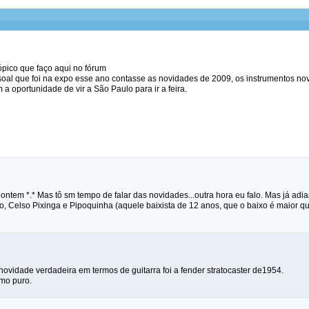
ópico que faço aqui no fórum
oal que foi na expo esse ano contasse as novidades de 2009, os instrumentos novo
 a oportunidade de vir a São Paulo para ir a feira.
ontem *.* Mas tô sm tempo de falar das novidades...outra hora eu falo. Mas já adi
o, Celso Pixinga e Pipoquinha (aquele baixista de 12 anos, que o baixo é maior qu
novidade verdadeira em termos de guitarra foi a fender stratocaster de1954.
mo puro.