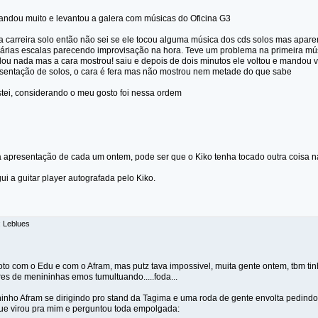
ndou muito e levantou a galera com músicas do Oficina G3
a carreira solo então não sei se ele tocou alguma música dos cds solos mas apar
várias escalas parecendo improvisação na hora. Teve um problema na primeira mús
falou nada mas a cara mostrou! saiu e depois de dois minutos ele voltou e mandou 
entação de solos, o cara é fera mas não mostrou nem metade do que sabe
tei, considerando o meu gosto foi nessa ordem
 apresentação de cada um ontem, pode ser que o Kiko tenha tocado outra coisa n
i a guitar player autografada pelo Kiko.
: Leblues
foto com o Edu e com o Afram, mas putz tava impossivel, muita gente ontem, tbm t
es de menininhas emos tumultuando.....foda...
inho Afram se dirigindo pro stand da Tagima e uma roda de gente envolta pedindo 
e virou pra mim e perguntou toda empolgada: