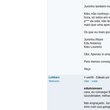
Juninho também ma
Kiko, não conheço 
hora, só solou em 
p*** da vida, não 
mais que uma apres
Os que eu mais gos
Juninho Afram
Edu Ardanuy
Kiko Loureiro
Obs. Apenas vi uma
Pelo menos consegu
Abçs
Leblues
#
set/09
· Editado por
Veterano
citar
·
votar
edumnovaes
cara, eu consegui 
soundmaker, milhar
fato engraçado: Jun
emo com sua gangu