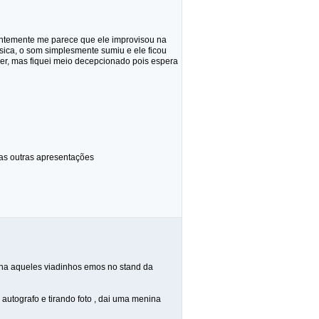
entemente me parece que ele improvisou na
ica, o som simplesmente sumiu e ele ficou
ver, mas fiquei meio decepcionado pois espera
as outras apresentações
inha aqueles viadinhos emos no stand da
autografo e tirando foto , dai uma menina