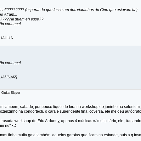
a ali???????? (esperando que fosse um dos viadinhos do Cine que estavam la.)
o Afram...
?????!!! quem eh esse??
não conhece!
UAHUA
não conhece!
AHUA[2]
: GuitarSlayer
em também, sábado, por pouco fiquei de fora na workshop do juninho na selenium, 
ozielzinho na condortech, o cara é super gente fina, coversa, ele me deu autógrafo, 
 atrasada workshop do Edu Ardanuy, apenas 4 músicas =/ muito ilário, ele , fuman
um né" xD
 mas tinha muita gata também, aquelas garotas que ficam na estande, puts a q tav