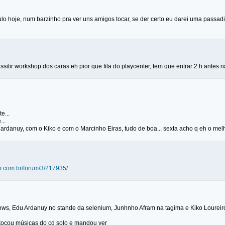
lo hoje, num barzinho pra ver uns amigos tocar, se der certo eu darei uma passadi
ssitir workshop dos caras eh pior que fila do playcenter, tem que entrar 2 h antes na f
e...
...
u ardanuy, com o Kiko e com o Marcinho Eiras, tudo de boa... sexta acho q eh o melh
lub.com.br/forum/3/217935/
hows, Edu Ardanuy no stande da selenium, Junhnho Afram na tagima e Kiko Lourei
 tocou músicas do cd solo e mandou ver