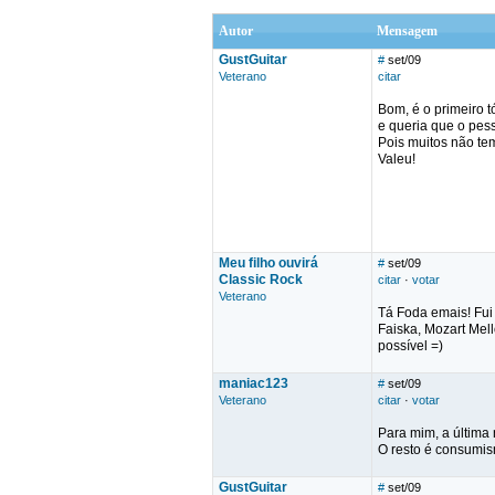
Autor
Mensagem
GustGuitar
#
set/09
Veterano
citar
Bom, é o primeiro t
e queria que o pess
Pois muitos não tem
Valeu!
Meu filho ouvirá
#
set/09
Classic Rock
citar
·
votar
Veterano
Tá Foda emais! Fui 
Faiska, Mozart Mell
possível =)
maniac123
#
set/09
Veterano
citar
·
votar
Para mim, a última 
O resto é consumis
GustGuitar
#
set/09