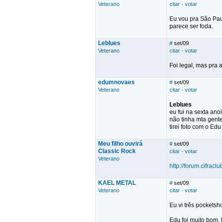
Veterano
citar
·
votar
Eu vou pra São Pau
parece ser foda.
Leblues
#
set/09
Veterano
citar
·
votar
Foi legal, mas pra a
edumnovaes
#
set/09
Veterano
citar
·
votar
Leblues
eu fui na sexta anoit
não tinha mta gente
tirei foto com o Ed
Meu filho ouvirá
#
set/09
Classic Rock
citar
·
votar
Veterano
http://forum.cifrac
KAEL METAL
#
set/09
Veterano
citar
·
votar
Eu vi três pockets
Edu foi muito bom,