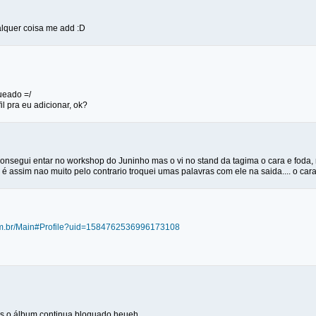
alquer coisa me add :D
ueado =/
il pra eu adicionar, ok?
 consegui entar no workshop do Juninho mas o vi no stand da tagima o cara e foda,
 é assim nao muito pelo contrario troquei umas palavras com ele na saida.... o cara e
com.br/Main#Profile?uid=1584762536996173108
as o álbum continua bloquado heueh