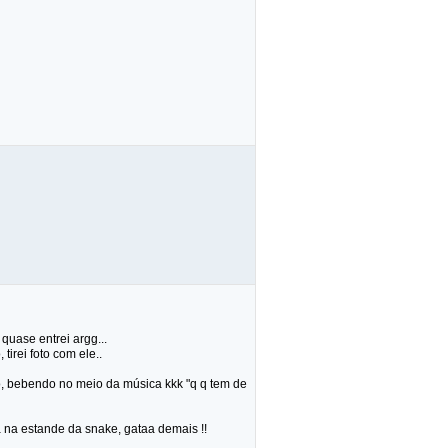
quase entrei argg...
tirei foto com ele..
do, bebendo no meio da música kkk "q q tem de
a na estande da snake, gataa demais !!