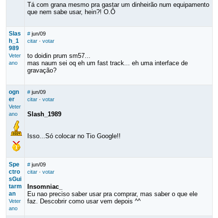
Tá com grana mesmo pra gastar um dinheirão num equipamento
que nem sabe usar, hein?! O.Ô
Slas
#
jun/09
h_1
citar
·
votar
989
to doidin prum sm57...
Veter
mas naum sei oq eh um fast track... eh uma interface de
ano
gravação?
ogn
#
jun/09
er
citar
·
votar
Veter
Slash_1989
ano
Isso...Só colocar no Tio Google!!
Spe
#
jun/09
ctro
citar
·
votar
sGui
tarm
Insomniac_
an
Eu nao preciso saber usar pra comprar, mas saber o que ele
faz. Descobrir como usar vem depois ^^
Veter
ano