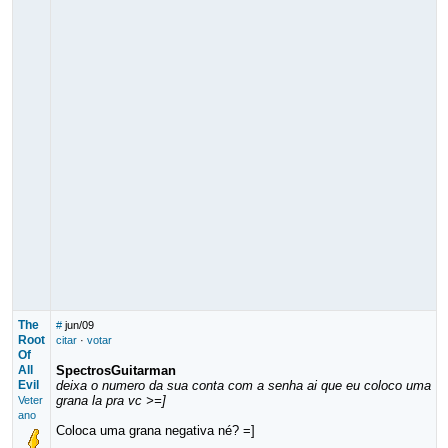
The
#
jun/09
Root
citar
·
votar
Of
All
SpectrosGuitarman
Evil
deixa o numero da sua conta com a senha ai que eu coloco uma
grana la pra vc >=]
Veter
ano
Coloca uma grana negativa né? =]