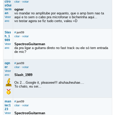
ctro
citar
·
votar
sGui
tarm
ogner
an
vo mandar no amplitube por equanto, que o amp bom nao ta
aqui e to sem o cabo pra microfonar o bicherinha aqui...
Veter
vo testar agora se fiz tudo certo, valeu =D
ano
Slas
#
jun/09
h_1
citar
·
votar
989
SpectrosGuitarman
Veter
da pra ligar a guitarra direto no fast track ou ele só tem entrada
ano
de mic?
ogn
#
jun/09
er
citar
·
votar
Veter
Slash_1989
ano
Os 2....Google it, pleaseee!!! ahuhauheuhae....
To chato, eu sei...
man
#
jun/09
iac1
citar
·
votar
23
SpectrosGuitarman
Veter