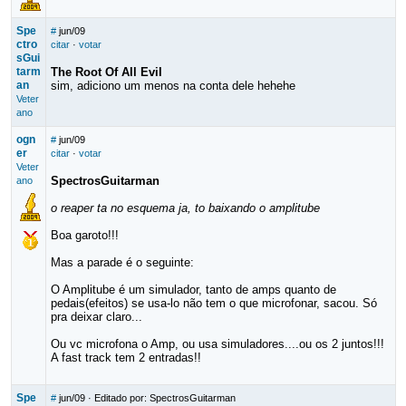
Spe
#
jun/09
ctro
citar
·
votar
sGui
tarm
The Root Of All Evil
an
sim, adiciono um menos na conta dele hehehe
Veter
ano
ogn
#
jun/09
er
citar
·
votar
Veter
SpectrosGuitarman
ano
o reaper ta no esquema ja, to baixando o amplitube
Boa garoto!!!
Mas a parade é o seguinte:
O Amplitube é um simulador, tanto de amps quanto de
pedais(efeitos) se usa-lo não tem o que microfonar, sacou. Só
pra deixar claro...
Ou vc microfona o Amp, ou usa simuladores....ou os 2 juntos!!!
A fast track tem 2 entradas!!
Spe
#
jun/09
· Editado por: SpectrosGuitarman