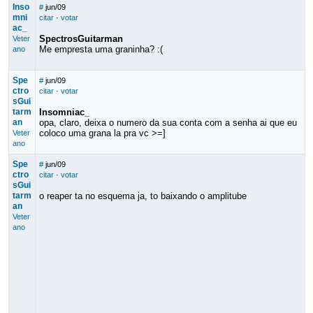
Inso
#
jun/09
mni
citar
·
votar
ac_
SpectrosGuitarman
Veter
Me empresta uma graninha? :(
ano
Spe
#
jun/09
ctro
citar
·
votar
sGui
tarm
Insomniac_
an
opa, claro, deixa o numero da sua conta com a senha ai que eu
coloco uma grana la pra vc >=]
Veter
ano
Spe
#
jun/09
ctro
citar
·
votar
sGui
tarm
o reaper ta no esquema ja, to baixando o amplitube
an
Veter
ano