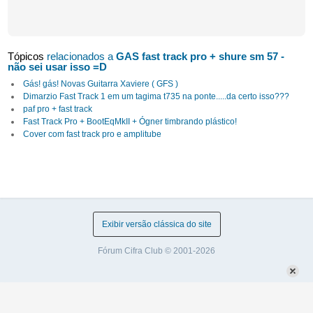
Tópicos
relacionados a
GAS fast track pro + shure sm 57 -
não sei usar isso =D
Gás! gás! Novas Guitarra Xaviere ( GFS )
Dimarzio Fast Track 1 em um tagima t735 na ponte.....da certo isso???
paf pro + fast track
Fast Track Pro + BootEqMkII + Ógner timbrando plástico!
Cover com fast track pro e amplitube
Exibir versão clássica do site
Fórum Cifra Club © 2001-2026