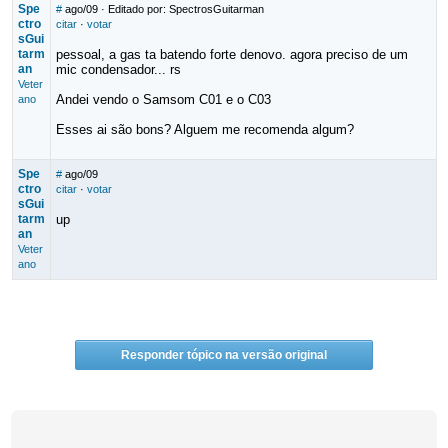
Spe
#
ago/09
· Editado por: SpectrosGuitarman
ctro
citar
·
votar
sGui
tarm
pessoal, a gas ta batendo forte denovo. agora preciso de um
an
mic condensador... rs
Veter
Andei vendo o Samsom C01 e o C03
ano
Esses ai são bons? Alguem me recomenda algum?
Spe
#
ago/09
ctro
citar
·
votar
sGui
tarm
up
an
Veter
ano
Responder tópico na versão original