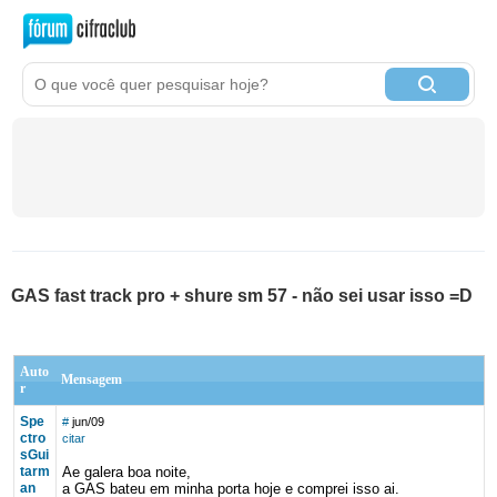
GAS fast track pro + shure sm 57 - não sei usar isso =D
Auto
Mensagem
r
Spe
#
jun/09
ctro
citar
sGui
tarm
Ae galera boa noite,
an
a GAS bateu em minha porta hoje e comprei isso ai.