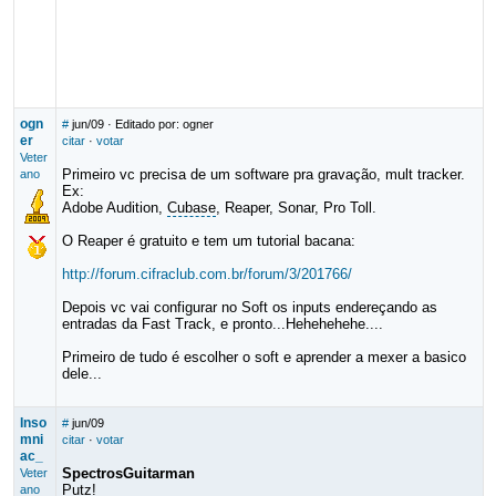
ogn
#
jun/09
· Editado por: ogner
er
citar
·
votar
Veter
Primeiro vc precisa de um software pra gravação, mult tracker.
ano
Ex:
Adobe Audition,
Cubase
, Reaper, Sonar, Pro Toll.
O Reaper é gratuito e tem um tutorial bacana:
http://forum.cifraclub.com.br/forum/3/201766/
Depois vc vai configurar no Soft os inputs endereçando as
entradas da Fast Track, e pronto...Hehehehehe....
Primeiro de tudo é escolher o soft e aprender a mexer a basico
dele...
Inso
#
jun/09
mni
citar
·
votar
ac_
SpectrosGuitarman
Veter
Putz!
ano