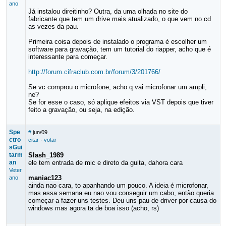
ano
Já instalou direitinho? Outra, da uma olhada no site do
fabricante que tem um drive mais atualizado, o que vem no cd
as vezes da pau.
Primeira coisa depois de instalado o programa é escolher um
software para gravação, tem um tutorial do riapper, acho que é
interessante para começar.
http://forum.cifraclub.com.br/forum/3/201766/
Se vc comprou o microfone, acho q vai microfonar um ampli,
ne?
Se for esse o caso, só aplique efeitos via VST depois que tiver
feito a gravação, ou seja, na edição.
Spe
#
jun/09
ctro
citar
·
votar
sGui
tarm
Slash_1989
an
ele tem entrada de mic e direto da guita, dahora cara
Veter
maniac123
ano
ainda nao cara, to apanhando um pouco. A ideia é microfonar,
mas essa semana eu nao vou conseguir um cabo, então queria
começar a fazer uns testes. Deu uns pau de driver por causa do
windows mas agora ta de boa isso (acho, rs)