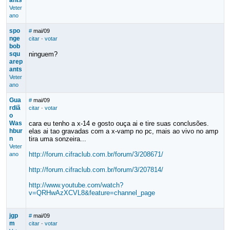
ants
Veter
ano
spo
#
mai/09
nge
citar
·
votar
bob
squ
ninguem?
arep
ants
Veter
ano
Gua
#
mai/09
rdiã
citar
·
votar
o
Was
cara eu tenho a x-14 e gosto ouça ai e tire suas conclusões.
hbur
elas ai tao gravadas com a x-vamp no pc, mais ao vivo no amp
n
tira uma sonzeira...
Veter
http://forum.cifraclub.com.br/forum/3/208671/
ano
http://forum.cifraclub.com.br/forum/3/207814/
http://www.youtube.com/watch?
v=QRHwAzXCVL8&feature=channel_page
jgp
#
mai/09
m
citar
·
votar