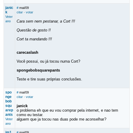
janic
#
mai/09
k
citar
·
votar
Veter
Cara sem nem pestanar, a Cort !!!
ano
Questão de gosto !!
Cort ta mandando !!!
carecaslash
Você possui, ou já tocou numa Cort?
spongebobsquarepants
Teste e tire suas próprias conclusões.
spo
#
mai/09
nge
citar
·
votar
bob
squ
janick
arep
o problema eh que eu vou comprar pela internet, e nao tem
ants
como eu testar.
alguem que ja tocou nas duas pode me aconselhar?
Veter
ano
jm1
#
mai/09