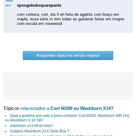
Veter
spongebobsquarepants
ano
com certeza, cort, ela ñ eh feita de agathis com braço em
maple, essa série m tem todas as guitarras feitas em mogno
com escala em rosewood
Responder tópico na versão original
Tópicos
relacionados a
Cort M200 ou Washburn X14?
Qual a guitarra que vale a pena comprar: Cort M200, Washburn WR 154,
ou Washburn X 18 SB?
washburn x14 dlf eh boa?
Guitarra Washburn X14 Serie Boa ?