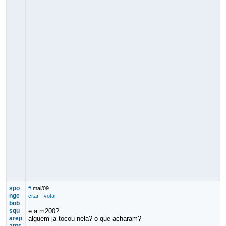
spo
#
mai/09
nge
citar
·
votar
bob
squ
e a m200?
arep
alguem ja tocou nela? o que acharam?