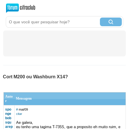
Cort M200 ou Washburn X14?
Auto
Mensagem
r
spo
#
mai/09
nge
citar
bob
squ
Ae galera,
arep
eu tenho uma tagima T-735S, que a proposito eh muito ruim, e