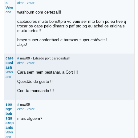
s
citar
·
votar
Veter
washburn com certeza!!!
ano
captadores muito bons!!pra vc vaiu ser mto bom pq eu tive q
trocar os caps pelo dimarzio paf pro pq eu achei os originais
muito fortes!!
braço super confortável e tarraxas super estáveis!
abçs!
care
#
mai/09
· Editado por: carecaslash
casl
citar
·
votar
ash
Cara sem nem pestanar, a Cort !!!
Veter
ano
Questão de gosto !!
Cort ta mandando !!!
spo
#
mai/09
nge
citar
·
votar
bob
squ
mais alguem?
arep
ants
Veter
ano