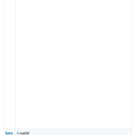
luxo
#
mai/09