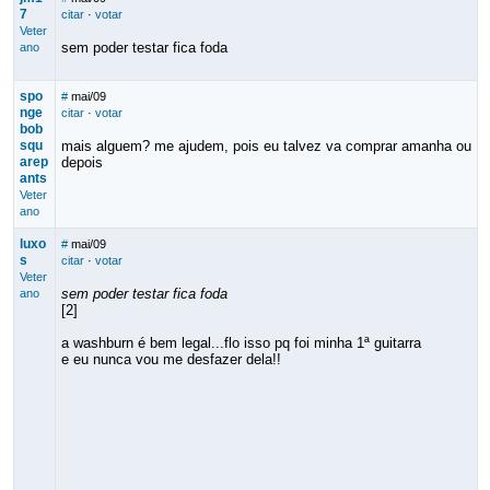
7
citar
·
votar
Veter
sem poder testar fica foda
ano
spo
#
mai/09
nge
citar
·
votar
bob
squ
mais alguem? me ajudem, pois eu talvez va comprar amanha ou
arep
depois
ants
Veter
ano
luxo
#
mai/09
s
citar
·
votar
Veter
sem poder testar fica foda
ano
[2]
a washburn é bem legal...flo isso pq foi minha 1ª guitarra
e eu nunca vou me desfazer dela!!