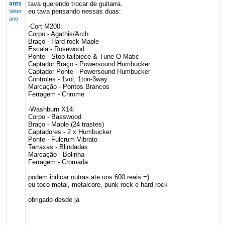
ants
tava querendo trocar de guitarra.
eu tava pensando nessas duas:
Veter
ano
-Cort M200:
Corpo - Agathis/Arch
Braço - Hard rock Maple
Escala - Rosewood
Ponte - Stop tailpiece & Tune-O-Matic
Captador Braço - Powersound Humbucker
Captador Ponte - Powersound Humbucker
Controles - 1vol, 1ton-3way
Marcação - Pontos Brancos
Ferragem - Chrome
-Washburn X14:
Corpo - Basswood
Braço - Maple (24 trastes)
Captadores - 2 x Humbucker
Ponte - Fulcrum Vibrato
Tarraxas - Blindadas
Marcação - Bolinha
Ferragem - Cromada
podem indicar outras ate uns 600 reais =)
eu toco metal, metalcore, punk rock e hard rock
obrigado desde ja