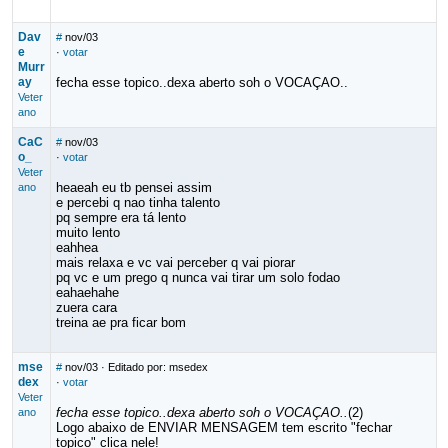
Dav
#
nov/03
e
·
votar
Murr
ay
fecha esse topico..dexa aberto soh o VOCAÇAO..
Veter
ano
CaC
#
nov/03
o_
·
votar
Veter
heaeah eu tb pensei assim
ano
e percebi q nao tinha talento
pq sempre era tá lento
muito lento
eahhea
mais relaxa e vc vai perceber q vai piorar
pq vc e um prego q nunca vai tirar um solo fodao
eahaehahe
zuera cara
treina ae pra ficar bom
mse
#
nov/03
· Editado por: msedex
dex
·
votar
Veter
fecha esse topico..dexa aberto soh o VOCAÇAO..
(2)
ano
Logo abaixo de ENVIAR MENSAGEM tem escrito "fechar
topico" clica nele!