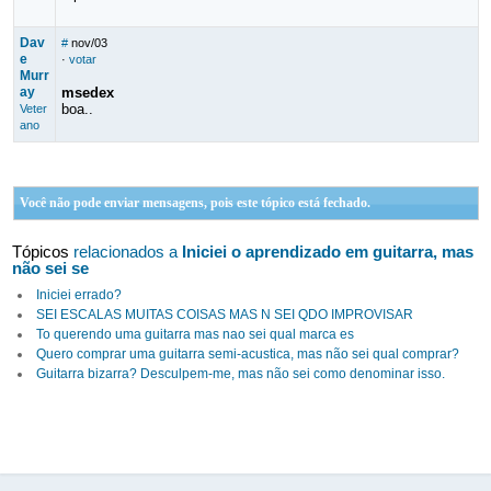
Dav
#
nov/03
e
·
votar
Murr
ay
msedex
boa..
Veter
ano
Você não pode enviar mensagens, pois este tópico está fechado.
Tópicos
relacionados a
Iniciei o aprendizado em guitarra, mas
não sei se
Iniciei errado?
SEI ESCALAS MUITAS COISAS MAS N SEI QDO IMPROVISAR
To querendo uma guitarra mas nao sei qual marca es
Quero comprar uma guitarra semi-acustica, mas não sei qual comprar?
Guitarra bizarra? Desculpem-me, mas não sei como denominar isso.