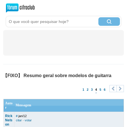
【FIXO】 Resumo geral sobre modelos de guitarra
1
2
3
4
5
6
<
>
Auto
Mensagem
r
Rick
#
jan/12
Nels
citar
·
votar
on