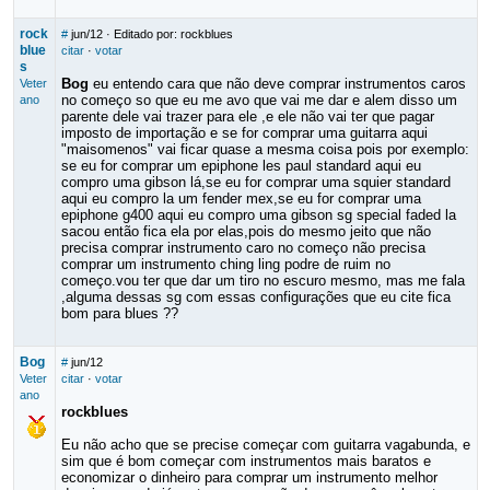
rock
#
jun/12
· Editado por: rockblues
blue
citar
·
votar
s
Bog
eu entendo cara que não deve comprar instrumentos caros
Veter
no começo so que eu me avo que vai me dar e alem disso um
ano
parente dele vai trazer para ele ,e ele não vai ter que pagar
imposto de importação e se for comprar uma guitarra aqui
"maisomenos" vai ficar quase a mesma coisa pois por exemplo:
se eu for comprar um epiphone les paul standard aqui eu
compro uma gibson lá,se eu for comprar uma squier standard
aqui eu compro la um fender mex,se eu for comprar uma
epiphone g400 aqui eu compro uma gibson sg special faded la
sacou então fica ela por elas,pois do mesmo jeito que não
precisa comprar instrumento caro no começo não precisa
comprar um instrumento ching ling podre de ruim no
começo.vou ter que dar um tiro no escuro mesmo, mas me fala
,alguma dessas sg com essas configurações que eu cite fica
bom para blues ??
Bog
#
jun/12
Veter
citar
·
votar
ano
rockblues
Eu não acho que se precise começar com guitarra vagabunda, e
sim que é bom começar com instrumentos mais baratos e
economizar o dinheiro para comprar um instrumento melhor