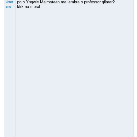
pq o Yngwie Malmsteen me lembra o professor gilmar?
Veter
kkk na moral
ano