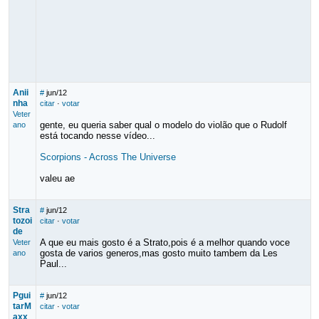
Anii
#
jun/12
nha
citar
·
votar
Veter
gente, eu queria saber qual o modelo do violão que o Rudolf
ano
está tocando nesse vídeo...
Scorpions - Across The Universe
valeu ae
Stra
#
jun/12
tozoi
citar
·
votar
de
A que eu mais gosto é a Strato,pois é a melhor quando voce
Veter
gosta de varios generos,mas gosto muito tambem da Les
ano
Paul...
Pgui
#
jun/12
tarM
citar
·
votar
axx