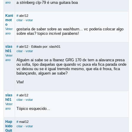
a strinberg clp-79 é uma guitara boa
ano
Kani
#
abr/12
mot
citar
·
votar
o
gostaria de saber sobre as washburn... vc poderia colocar algo
Veter
sobre elas? topico incrivel parabens!
ano
slas
#
abr/12
· Editado por: slash01
h01
citar
·
votar
Veter
Alguém ai sabe se a Ibanez GRG 170 dx tem a alavanca presa
ano
ou solta, tipo daquelas que quando vc puxa ela fica parada onde
vc deixou ou se é igual tremolo mesmo, que ela é froxa, fica
balançando, alguem ae sabe?
Vlw!
slas
#
abr/12
h01
citar
·
votar
Veter
Tópico esquecido...
ano
Hap
#
mai/12
kido
citar
·
votar
Guit