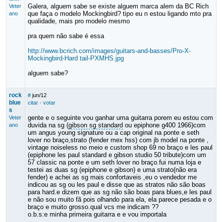
Galera, alguem sabe se existe alguem marca alem da BC Rich
Veter
que faça o modelo Mockingbird? tipo eu n estou ligando mto pra
ano
qualidade, mais pro modelo mesmo
pra quem não sabe é essa
http://www.bcrich.com/images/guitars-and-basses/Pro-X-
Mockingbird-Hard tail-PXMHS.jpg
alguem sabe?
rock
#
jun/12
blue
citar
·
votar
s
gente e o seguinte vou ganhar uma guitarra porem eu estou com
Veter
duvida na sg (
gibson sg standard
ou epiphone g400 1966)com
ano
um angus young signature ou a cap original na ponte e seth
lover no braço,strato (fender mex hss) com jb model na ponte ,
vintage noiseless no meio e custom shop 69 no braço e les paul
(epiphone les paul standard e gibson studio 50 tribute)com um
57 classic na ponte e um seth lover no braço.fui numa loja e
testei as duas sg (epiphone e gibson) e uma strato(não era
fender) e achei as sg mais confortaveis ,eu o vendedor me
indicou as sg ou les paul e disse que as stratos não são boas
para hard.e dizem que as sg não são boas para blues,e les paul
e não sou muito fã pois olhando para ela, ela parece pesada e o
braço e muito grosso.qual vcs me indicam ??
o.b.s:e minha primeira guitarra e e vou importala