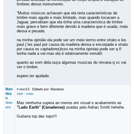
timbres desse instrumento.
“Muitos músicos achavam que ela teria características de
timbre mais agudo e mais limitado, mas quando tocavam a
Jaguar, percebiam que ela tinha uma característica de timbre
mais grave e bem diferente devido à madeira que é usada, mais
densa e pesada.
na minha opinião ela pode ser um meio termo entre strato e les
paul.( les paul por causa da madeira densa e encorpada e strato
por causa os captadores)isso na minha opiniao.pode ser q ñ
tenha nada a ver.mas ela é relativamente versátil.
quanto ao som dela:ouça algumas musicas do nirvana q vc vai
ver o timbre.
espero ter ajudado.
Man
#
nov/13
· Editado por: Mandean
dea
citar
·
votar
n
Mas nenhuma supera ao menos em visual e acabamento as
Veter
"Lado Earth" (Canadense)
usadas pelo Adrian Smith hehehe.
ano
Guitarra top das tops!!!