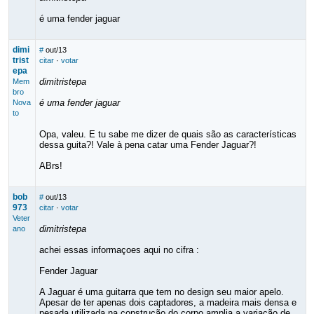
é uma fender jaguar
dimi
#
out/13
trist
citar
·
votar
epa
dimitristepa
Mem
bro
é uma fender jaguar
Nova
to
Opa, valeu. E tu sabe me dizer de quais são as características
dessa guita?! Vale à pena catar uma Fender Jaguar?!
ABrs!
bob
#
out/13
973
citar
·
votar
Veter
dimitristepa
ano
achei essas informaçoes aqui no cifra :
Fender Jaguar
A Jaguar é uma guitarra que tem no design seu maior apelo.
Apesar de ter apenas dois captadores, a madeira mais densa e
pesada utilizada na construção do corpo amplia a variação de