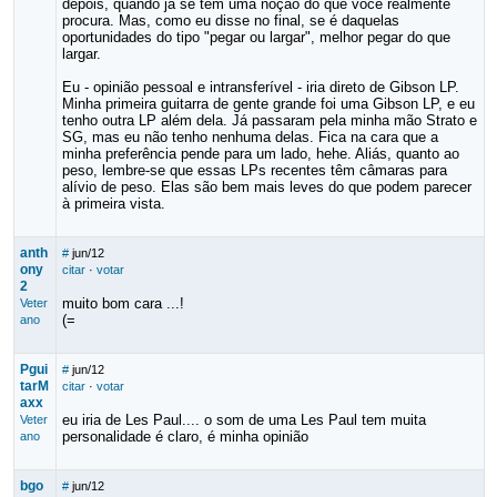
depois, quando já se tem uma noção do que você realmente
procura. Mas, como eu disse no final, se é daquelas
oportunidades do tipo "pegar ou largar", melhor pegar do que
largar.
Eu - opinião pessoal e intransferível - iria direto de Gibson LP.
Minha primeira guitarra de gente grande foi uma Gibson LP, e eu
tenho outra LP além dela. Já passaram pela minha mão Strato e
SG, mas eu não tenho nenhuma delas. Fica na cara que a
minha preferência pende para um lado, hehe. Aliás, quanto ao
peso, lembre-se que essas LPs recentes têm câmaras para
alívio de peso. Elas são bem mais leves do que podem parecer
à primeira vista.
anth
#
jun/12
ony
citar
·
votar
2
muito bom cara ...!
Veter
(=
ano
Pgui
#
jun/12
tarM
citar
·
votar
axx
eu iria de Les Paul.... o som de uma Les Paul tem muita
Veter
personalidade é claro, é minha opinião
ano
bgo
#
jun/12