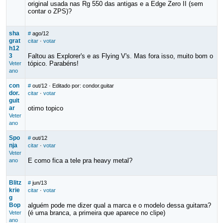
original usada nas Rg 550 das antigas e a Edge Zero II (sem
contar o ZPS)?
sha
#
ago/12
grat
citar
·
votar
h12
3
Faltou as Explorer's e as Flying V's. Mas fora isso, muito bom o
tópico. Parabéns!
Veter
ano
con
#
out/12
· Editado por: condor.guitar
dor.
citar
·
votar
guit
ar
otimo topico
Veter
ano
Spo
#
out/12
nja
citar
·
votar
Veter
E como fica a tele pra heavy metal?
ano
Blitz
#
jun/13
krie
citar
·
votar
g
Bop
alguém pode me dizer qual a marca e o modelo dessa guitarra?
(é uma branca, a primeira que aparece no clipe)
Veter
ano