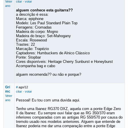
Veter
citar
·
votar
ano
alguem conhece esta guitarra??
a descrição é essa:
Marca: epiphone
Modelo: Les Paul Standard Plain Top
Ferragens: Cromadas
Madeira do corpo: Mogno
Madeira do braço: Set-Mahogany
Escala: Rosewood
Trastes: 22
Marcação: Trapézio
Captadores: Humbuckers de Alnico Clássico
Ponte: Stopbar
Cores disponíveis: Heritage Cherry Sunburst e Honeyburst
Acompanha bag e cabo
alguem recomenda?? ou não e porque?
Gri
#
ago/12
mc
citar
·
votar
Veter
Pessoal! Eu tou com uma duvida aqui.
ano
Tenho uma Ibanez RG370 DXZ, aquela com a ponte Edge Zero
II da Ibanez. Eu sempre ouvi falar que as RG 350/370 eram
inferiores comparadas com as antigas RG 550/570 por causa do
tremolo usado nos modelos anteriores. Alguem que entende de
Ibanez poderia me dar uma comparação entre a ponte Edge