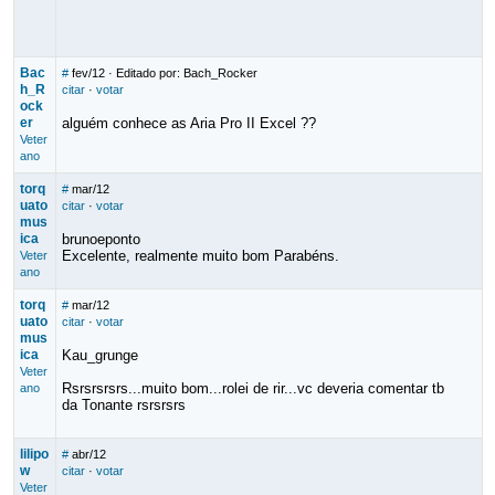
Bac
#
fev/12
· Editado por: Bach_Rocker
h_R
citar
·
votar
ock
er
alguém conhece as Aria Pro II Excel ??
Veter
ano
torq
#
mar/12
uato
citar
·
votar
mus
ica
brunoeponto
Excelente, realmente muito bom Parabéns.
Veter
ano
torq
#
mar/12
uato
citar
·
votar
mus
ica
Kau_grunge
Veter
Rsrsrsrsrs...muito bom...rolei de rir...vc deveria comentar tb
ano
da Tonante rsrsrsrs
lilipo
#
abr/12
w
citar
·
votar
Veter