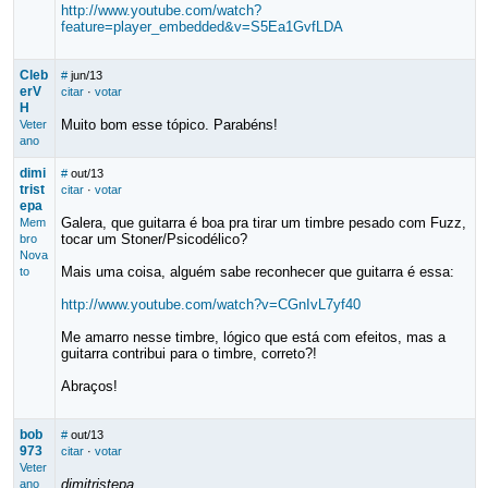
http://www.youtube.com/watch?
feature=player_embedded&v=S5Ea1GvfLDA
Cleb
#
jun/13
erV
citar
·
votar
H
Muito bom esse tópico. Parabéns!
Veter
ano
dimi
#
out/13
trist
citar
·
votar
epa
Galera, que guitarra é boa pra tirar um timbre pesado com Fuzz,
Mem
tocar um Stoner/Psicodélico?
bro
Nova
Mais uma coisa, alguém sabe reconhecer que guitarra é essa:
to
http://www.youtube.com/watch?v=CGnIvL7yf40
Me amarro nesse timbre, lógico que está com efeitos, mas a
guitarra contribui para o timbre, correto?!
Abraços!
bob
#
out/13
973
citar
·
votar
Veter
dimitristepa
ano