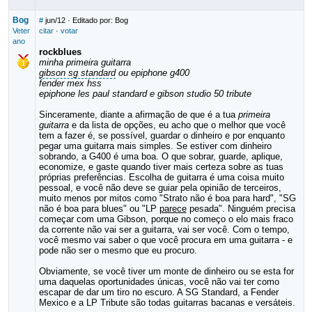
Bog
#
jun/12
· Editado por: Bog
Veter
citar
·
votar
ano
rockblues
minha primeira guitarra
gibson sg standard
ou epiphone g400
fender mex hss
epiphone les paul standard e gibson studio 50 tribute
Sinceramente, diante a afirmação de que é a tua
primeira
guitarra
e da lista de opções, eu acho que o melhor que você
tem a fazer é, se possível, guardar o dinheiro e por enquanto
pegar uma guitarra mais simples. Se estiver com dinheiro
sobrando, a G400 é uma boa. O que sobrar, guarde, aplique,
economize, e gaste quando tiver mais certeza sobre as tuas
próprias preferências. Escolha de guitarra é uma coisa muito
pessoal, e você não deve se guiar pela opinião de terceiros,
muito menos por mitos como "Strato não é boa para hard", "SG
não é boa para blues" ou "LP
parece
pesada". Ninguém precisa
começar com uma Gibson, porque no começo o elo mais fraco
da corrente não vai ser a guitarra, vai ser você. Com o tempo,
você mesmo vai saber o que você procura em uma guitarra - e
pode não ser o mesmo que eu procuro.
Obviamente, se você tiver um monte de dinheiro ou se esta for
uma daquelas oportunidades únicas, você não vai ter como
escapar de dar um tiro no escuro. A SG Standard, a Fender
Mexico e a LP Tribute são todas guitarras bacanas e versáteis.