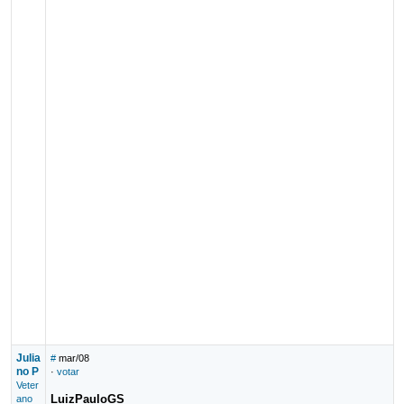
Julia
#
mar/08
no P
·
votar
Veter
LuizPauloGS
ano