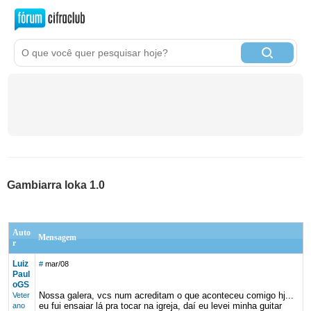
Gambiarra loka 1.0
Auto
Mensagem
r
Luiz
#
mar/08
Paul
oGS
Nossa galera, vcs num acreditam o que aconteceu comigo hj...
Veter
eu fui ensaiar lá pra tocar na igreja, daí eu levei minha guitar
ano