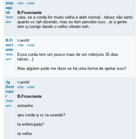
onar
citar
·
votar
aga
ojr
B.Frusciante
cara, se a corda for muito velha e ateh normal...talvez não tanto
Veter
quanto vc tah dizendo, mas eu tbm percebo isso...aí a gente
ano
tem q corrigir dando o velho vibrato neh...
B.Fr
#
jan/08
usci
citar
·
votar
ante
Essa corda tem um pouco mais de um mês(uns 35 dias
Veter
talvez...).
ano
Mas algúem pode me dizer se há uma forma de ajeitar isso?
Jg
#
jan/08
Dest
citar
·
votar
roye
r
B.Frusciante
Veter
estranho
ano
qeu corda q vc ta usando?
ta enferrujada?
ta velha