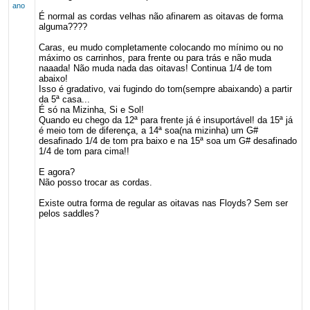
ano
É normal as cordas velhas não afinarem as oitavas de forma
alguma????
Caras, eu mudo completamente colocando mo mínimo ou no
máximo os carrinhos, para frente ou para trás e não muda
naaada! Não muda nada das oitavas! Continua 1/4 de tom
abaixo!
Isso é gradativo, vai fugindo do tom(sempre abaixando) a partir
da 5ª casa...
É só na Mizinha, Si e Sol!
Quando eu chego da 12ª para frente já é insuportável! da 15ª já
é meio tom de diferença, a 14ª soa(na mizinha) um G#
desafinado 1/4 de tom pra baixo e na 15ª soa um G# desafinado
1/4 de tom para cima!!
E agora?
Não posso trocar as cordas.
Existe outra forma de regular as oitavas nas Floyds? Sem ser
pelos saddles?