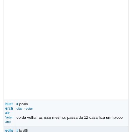
bust
#
jan/08
erch
citar
·
votar
air
corda velha faz isso mesmo, passa da 12 casa fica um lixooo
Veter
ano
edils
#
jan/08