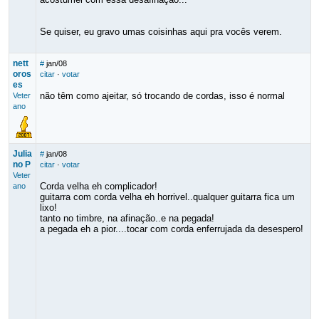
Se quiser, eu gravo umas coisinhas aqui pra vocês verem.
nett
#
jan/08
oros
citar
·
votar
es
não têm como ajeitar, só trocando de cordas, isso é normal
Veter
ano
Julia
#
jan/08
no P
citar
·
votar
Veter
Corda velha eh complicador!
ano
guitarra com corda velha eh horrivel..qualquer guitarra fica um
lixo!
tanto no timbre, na afinação..e na pegada!
a pegada eh a pior....tocar com corda enferrujada da desespero!