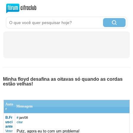
Minha floyd desafina as oitavas só quando as cordas
estão velhas!
Auto
Mensagem
r
B.Fr
#
jan/08
usci
citar
ante
Putz, agora eu to com um problema!
Veter