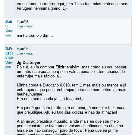
eu costumo usar elixir aqui, tem 1 ano tao todas prateadas sem
ferrugem nenhuma (serio :D)
Sait
#
jan/08
u
citar
·
votar
Veter
minha trêmolo tbm...
ano
B.Fr
#
jan/08
usci
citar
·
votar
ante
Jg Destroyer
Veter
Pois é, eu ia comprar Elixir também, mas como eu vou passar
ano
um mês na praia acho q nem vale a pena pois tem chance de
enferrujar mais rápido lá..
Minha corda é D'addario 0.010, tem 1 mes mais ou menos e já
enferrujou o que pode, enferrujou tanto que nem enferruja mais
heuheuhuehue
Em uma semana ela já fica toda preta.
E o pior é que nem ta tão ruim de tocar, tá normal e talz, nada
que prejudique. Ah, eu falo das cordas e não da afinação!
A afinação prejudica muuuito, ainda mais eu que sou meio
perfeccionista, se tiver umas coisas desafinadas eu afino na
hora e se nao conseguir paro de tocar. Pena que eu já me
acostumei com essa desafinação...