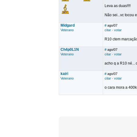
Leva as duas!!!!
Não sei...vc tocou
Midgard
#
ago/07
Veterano
citar
·
votar
R10 ctem marcação
Ch4p0L1N
#
ago/07
Veterano
citar
·
votar
acho q a R10 né... 
kairi
#
ago/07
Veterano
citar
·
votar
o cara mora a 400