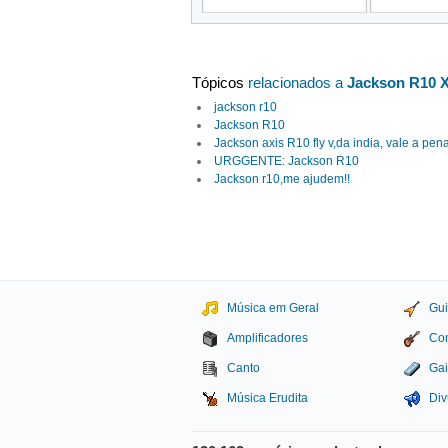
Tópicos
relacionados a
Jackson R10 
jackson r10
Jackson R10
Jackson axis R10 fly v,da india, vale a pe
URGGENTE: Jackson R10
Jackson r10,me ajudem!!
Música em Geral
Gui
Amplificadores
Con
Canto
Gai
Música Erudita
Div