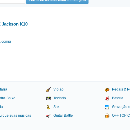
X Jackson K10
na compr
tarra
Violão
Pedais & P
tra-Baixo
Teclado
Bateria
ta
Sax
Gravação 
ulgue suas músicas
Guitar Battle
OFF TOPI