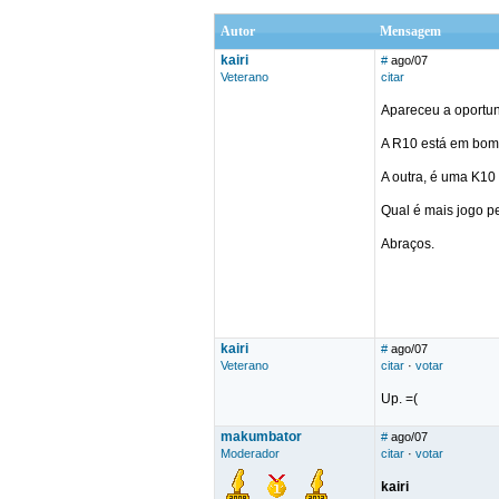
Autor
Mensagem
kairi
#
ago/07
Veterano
citar
Apareceu a oportun
A R10 está em bom 
A outra, é uma K10 
Qual é mais jogo p
Abraços.
kairi
#
ago/07
Veterano
citar
·
votar
Up. =(
makumbator
#
ago/07
Moderador
citar
·
votar
kairi