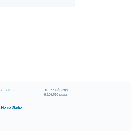
edaleiras
tópicos
313.270
posts
8.106.570
e Home Studio
C