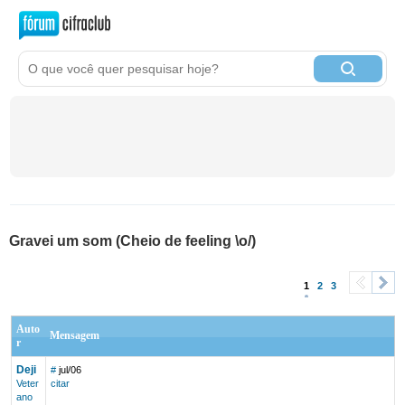
Gravei um som (Cheio de feeling \o/)
1
2
3
<
>
Auto
Mensagem
r
Deji
#
jul/06
Veter
citar
ano