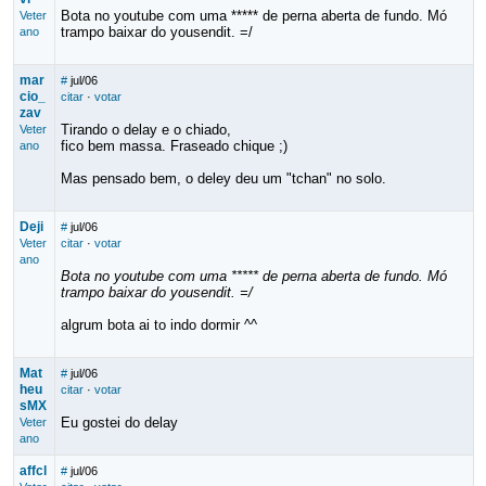
Bota no youtube com uma ***** de perna aberta de fundo. Mó
Veter
trampo baixar do yousendit. =/
ano
mar
#
jul/06
cio_
citar
·
votar
zav
Tirando o delay e o chiado,
Veter
fico bem massa. Fraseado chique ;)
ano
Mas pensado bem, o deley deu um "tchan" no solo.
Deji
#
jul/06
Veter
citar
·
votar
ano
Bota no youtube com uma ***** de perna aberta de fundo. Mó
trampo baixar do yousendit. =/
algrum bota ai to indo dormir ^^
Mat
#
jul/06
heu
citar
·
votar
sMX
Eu gostei do delay
Veter
ano
affcl
#
jul/06