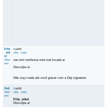
Fritz
#
jul/06
_mk
citar
·
votar
vl
nao tem nenhuma nota mal tocada ai
Veter
ano
Desculpa aí.
Não ouço nada até você gravar com a Deji signature.
Deji
#
jul/06
Veter
citar
·
votar
ano
Fritz_mkvl
Desculpa aí.