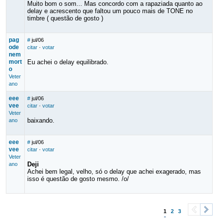
Muito bom o som... Mas concordo com a rapaziada quanto ao
delay e acrescento que faltou um pouco mais de TONE no
timbre ( questão de gosto )
pag
#
jul/06
ode
citar
·
votar
nem
mort
Eu achei o delay equilibrado.
o
Veter
ano
eee
#
jul/06
vee
citar
·
votar
Veter
baixando.
ano
eee
#
jul/06
vee
citar
·
votar
Veter
Deji
ano
Achei bem legal, velho, só o delay que achei exagerado, mas
isso é questão de gosto mesmo. /o/
1
2
3
<
>