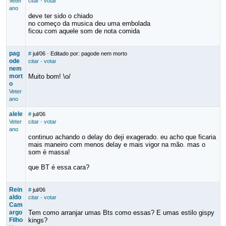
Veter
citar
·
votar
ano
deve ter sido o chiado
no começo da musica deu uma embolada
ficou com aquele som de nota comida
pag
#
jul/06
· Editado por: pagode nem morto
ode
citar
·
votar
nem
mort
Muito bom! \o/
o
Veter
ano
alele
#
jul/06
Veter
citar
·
votar
ano
continuo achando o delay do deji exagerado. eu acho que ficaria
mais maneiro com menos delay e mais vigor na mão. mas o
som é massa!
que BT é essa cara?
Rein
#
jul/06
aldo
citar
·
votar
Cam
argo
Tem como arranjar umas Bts como essas? E umas estilo gispy
Filho
kings?