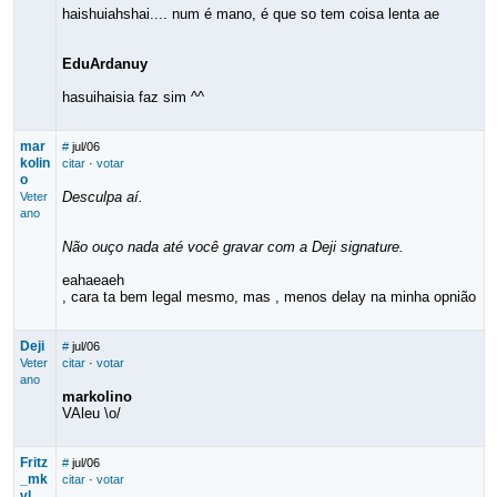
haishuiahshai.... num é mano, é que so tem coisa lenta ae
EduArdanuy
hasuihaisia faz sim ^^
mar
#
jul/06
kolin
citar
·
votar
o
Desculpa aí.
Veter
ano
Não ouço nada até você gravar com a Deji signature.
eahaeaeh
, cara ta bem legal mesmo, mas , menos delay na minha opnião
Deji
#
jul/06
Veter
citar
·
votar
ano
markolino
VAleu \o/
Fritz
#
jul/06
_mk
citar
·
votar
vl