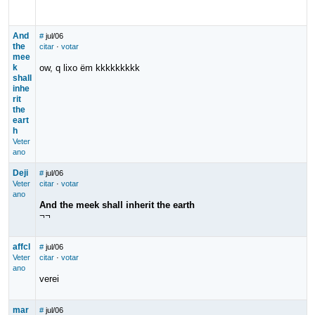
And
#
jul/06
the
citar
·
votar
mee
k
ow, q lixo ëm kkkkkkkkk
shall
inhe
rit
the
eart
h
Veter
ano
Deji
#
jul/06
Veter
citar
·
votar
ano
And the meek shall inherit the earth
¬¬
affcl
#
jul/06
Veter
citar
·
votar
ano
verei
mar
#
jul/06