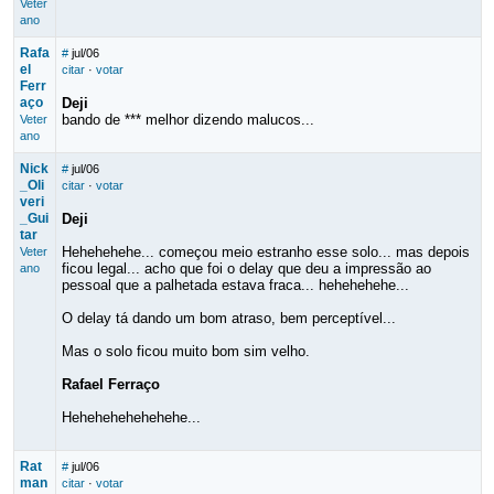
Veter
ano
Rafa
#
jul/06
el
citar
·
votar
Ferr
aço
Deji
bando de *** melhor dizendo malucos...
Veter
ano
Nick
#
jul/06
_Oli
citar
·
votar
veri
_Gui
Deji
tar
Hehehehehe... começou meio estranho esse solo... mas depois
Veter
ficou legal... acho que foi o delay que deu a impressão ao
ano
pessoal que a palhetada estava fraca... hehehehehe...
O delay tá dando um bom atraso, bem perceptível...
Mas o solo ficou muito bom sim velho.
Rafael Ferraço
Hehehehehehehehe...
Rat
#
jul/06
man
citar
·
votar