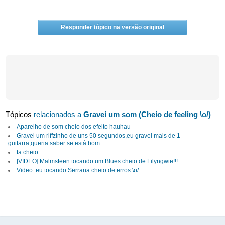
Responder tópico na versão original
Tópicos
relacionados a
Gravei um som (Cheio de feeling \o/)
Aparelho de som cheio dos efeito hauhau
Gravei um riffzinho de uns 50 segundos,eu gravei mais de 1
guitarra,queria saber se está bom
ta cheio
[VIDEO] Malmsteen tocando um Blues cheio de Filyngwie!!!
Video: eu tocando Serrana cheio de erros \o/