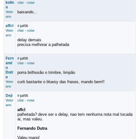
kolin
citar
·
votar
o
baixando...
Veter
ano
affcl
#
jul/06
Veter
citar
·
votar
ano
delay demais
precisa melhorar a palhetada
Fern
#
jul/06
and
citar
·
votar
o
Dutr
porra brilhosão o trimbre, limpão
a
curti bastante o bluesy das frases, mando bem!!
Veter
ano
Deji
#
jul/06
Veter
citar
·
votar
ano
affcl
palhetada? deve ser o delay, nao tem nenhuma nota mal tocada
ai, mas valeu.
Fernando Dutra
Valeu mano!