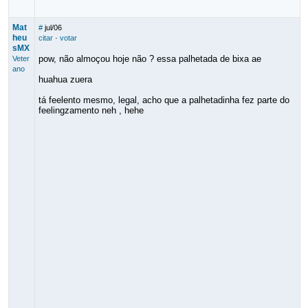
Mat
#
jul/06
heu
citar
·
votar
sMX
pow, não almoçou hoje não ? essa palhetada de bixa ae
Veter
ano
huahua zuera
tá feelento mesmo, legal, acho que a palhetadinha fez parte do
feelingzamento neh , hehe