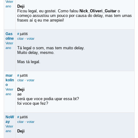
Veter
Deji
ano
Ficou legal, eu gostei. Como falou
Nick_Oliveri_Guitar
o
começo assustou um pouco por causa do delay, mas tem umas
frases aí q eu me arrepiei!
Gas
#
jul/06
oline
citar
·
votar
Veter
Tá legal o som, mas tem muito delay.
ano
Muito delay, mesmo.
Mas tá legal.
mar
#
jul/06
kolin
citar
·
votar
o
Deji
Veter
ae
ano
será que voce podia upar essa bt?
foi voce que fez?
NoW
#
jul/06
ay
citar
·
votar
Veter
Deji
ano