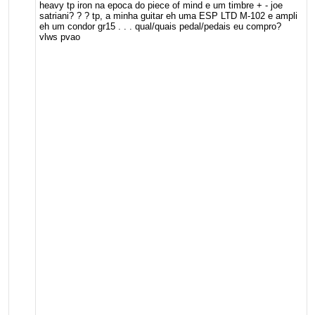
heavy tp iron na epoca do piece of mind e um timbre + - joe
satriani? ? ? tp, a minha guitar eh uma ESP LTD M-102 e ampli
eh um condor gr15 . . . qual/quais pedal/pedais eu compro?
vlws pvao