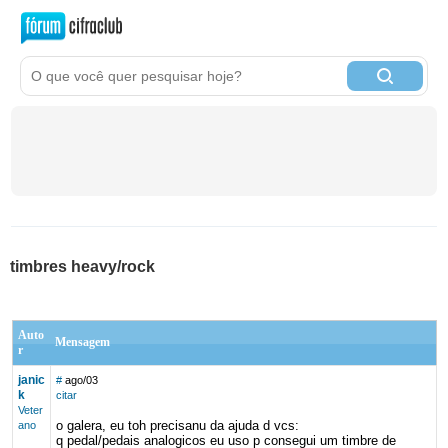
timbres heavy/rock
Auto
Mensagem
r
janic
#
ago/03
k
citar
Veter
o galera, eu toh precisanu da ajuda d vcs:
ano
q pedal/pedais analogicos eu uso p consegui um timbre de