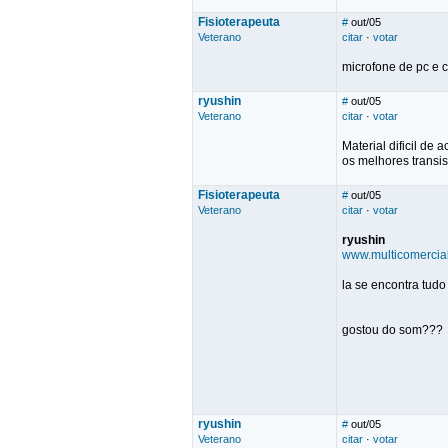
Fisioterapeuta
#
out/05
Veterano
citar
·
votar
microfone de pc e c
ryushin
#
out/05
Veterano
citar
·
votar
Material dificil de
os melhores transis
Fisioterapeuta
#
out/05
Veterano
citar
·
votar
ryushin
www.multicomercia
la se encontra tudo
gostou do som???
ryushin
#
out/05
Veterano
citar
·
votar