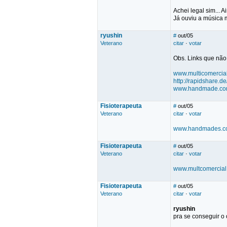
Achei legal sim... 
Já ouviu a música m
ryushin
#
out/05
Veterano
citar
·
votar
Obs. Links que não 
www.multicomercia
http://rapidshare.
www.handmade.co
Fisioterapeuta
#
out/05
Veterano
citar
·
votar
www.handmades.c
Fisioterapeuta
#
out/05
Veterano
citar
·
votar
www.multcomercia
Fisioterapeuta
#
out/05
Veterano
citar
·
votar
ryushin
pra se conseguir o