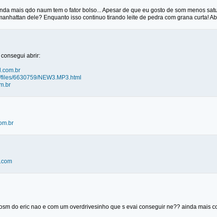
Ainda mais qdo naum tem o fator bolso... Apesar de que eu gosto de som menos sat
anhattan dele? Enquanto isso continuo tirando leite de pedra com grana curta! Ab
consegui abrir:
l.com.br
de/files/6630759/NEW3.MP3.html
m.br
om.br
l.com
 osm do eric nao e com um overdrivesinho que s evai conseguir ne?? ainda mais c