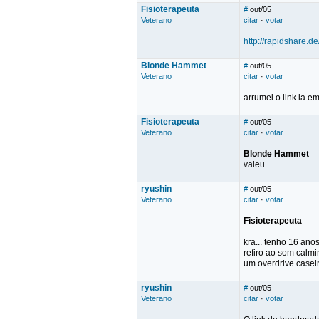
Fisioterapeuta
#
out/05
Veterano
citar
·
votar
http://rapidshare.
Blonde Hammet
#
out/05
Veterano
citar
·
votar
arrumei o link la em
Fisioterapeuta
#
out/05
Veterano
citar
·
votar
Blonde Hammet
valeu
ryushin
#
out/05
Veterano
citar
·
votar
Fisioterapeuta
kra... tenho 16 ano
refiro ao som calmi
um overdrive casei
ryushin
#
out/05
Veterano
citar
·
votar