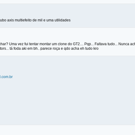
ubo axis multiefeito de mil e uma utilidades
 achar? Uma vez fui tentar montar um clone do GT2.... Pqp... Faltava tudo... Nunc
tors... tá foda aki em bh.. parece roça e qdo acha eh tudo kro
l.com.br