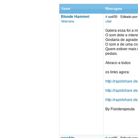
Autor
Mensagem
Blonde Hammet
#
out/05
· Editado po
Veterano
citar
Galera essa foi a m
O som dele e inte
Gostaria de agrader
O som e de uma co
Quem estiver mais 
pedais.
Abraco a todos
os links agora:
http://rapidshare.
http://rapidshare.
http://rapidshare.
By Fisioterapeuta