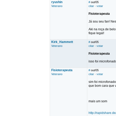
ryushin
#
out/05
Veterano
citar
·
votar
Fisioterapeuta
Já sou seu fan! Nes
Aki na roça de bel
fique legal!
Kirk_Hammett
#
out/05
Veterano
citar
·
votar
Fisioterapeuta
isso foi microfonad
Fisioterapeuta
#
out/05
Veterano
citar
·
votar
sim foi microfonad
que bom cara que v
mais um som
http://rapidshare.