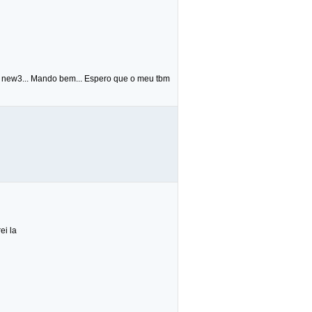
a new3... Mando bem... Espero que o meu tbm
ei la