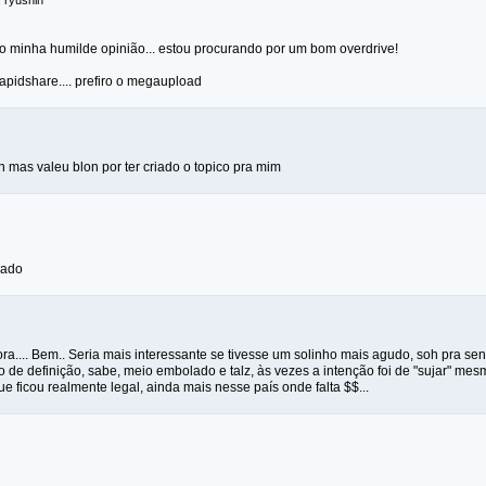
: ryushin
sto minha humilde opinião... estou procurando por um bom overdrive!
apidshare.... prefiro o megaupload
n mas valeu blon por ter criado o topico pra mim
rado
ra.... Bem.. Seria mais interessante se tivesse um solinho mais agudo, soh pra sent
o de definição, sabe, meio embolado e talz, às vezes a intenção foi de "sujar" 
ue ficou realmente legal, ainda mais nesse país onde falta $$...