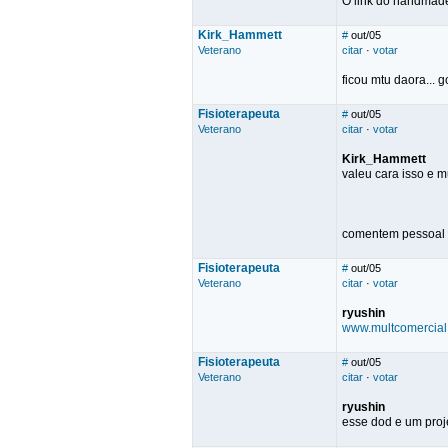
O link do handmade
Kirk_Hammett
#
out/05
Veterano
citar
·
votar
ficou mtu daora...
Fisioterapeuta
#
out/05
Veterano
citar
·
votar
Kirk_Hammett
valeu cara isso e 
comentem pessoal
Fisioterapeuta
#
out/05
Veterano
citar
·
votar
ryushin
www.multcomercial
Fisioterapeuta
#
out/05
Veterano
citar
·
votar
ryushin
esse dod e um projet