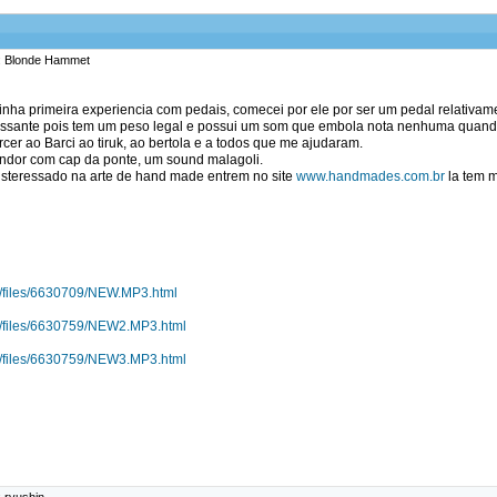
r: Blonde Hammet
inha primeira experiencia com pedais, comecei por ele por ser um pedal relativamen
ressante pois tem um peso legal e possui um som que embola nota nenhuma quan
cer ao Barci ao tiruk, ao bertola e a todos que me ajudaram.
ndor com cap da ponte, um sound malagoli.
isteressado na arte de hand made entrem no site
www.handmades.com.br
la tem m
de/files/6630709/NEW.MP3.html
de/files/6630759/NEW2.MP3.html
de/files/6630759/NEW3.MP3.html