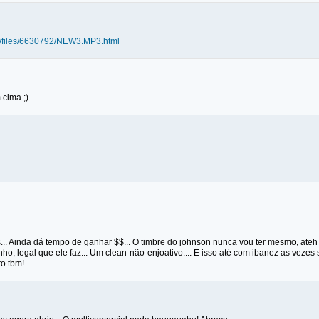
de/files/6630792/NEW3.MP3.html
 cima ;)
s... Ainda dá tempo de ganhar $$... O timbre do johnson nunca vou ter mesmo, ate
nho, legal que ele faz... Um clean-não-enjoativo.... E isso até com ibanez as veze
ro tbm!