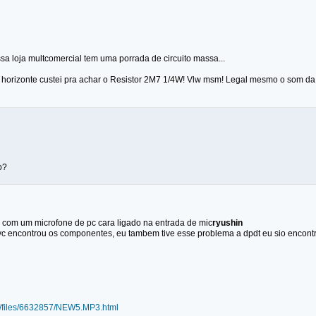
sa loja multcomercial tem uma porrada de circuito massa...
o horizonte custei pra achar o Resistor 2M7 1/4W! Vlw msm! Legal mesmo o som d
o?
o com um microfone de pc cara ligado na entrada de mic
ryushin
c encontrou os componentes, eu tambem tive esse problema a dpdt eu sio encontr
de/files/6632857/NEW5.MP3.html