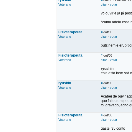
ryushin
#
out/05
· Editado por
Veterano
citar
·
votar
vo ouvir e ja já po
*como odeio esse r
Fisioterapeuta
#
out/05
Veterano
citar
·
votar
putz nem e erupitio
Fisioterapeuta
#
out/05
Veterano
citar
·
votar
ryushin
este esta bem satu
ryushin
#
out/05
Veterano
citar
·
votar
Acabei de ouvir ago
que faltou um pouc
foi gravado, acho q
Fisioterapeuta
#
out/05
Veterano
citar
·
votar
gastei 35 conto