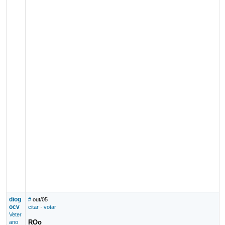
diog
#
out/05
ocv
citar
·
votar
Veter
ROo
ano