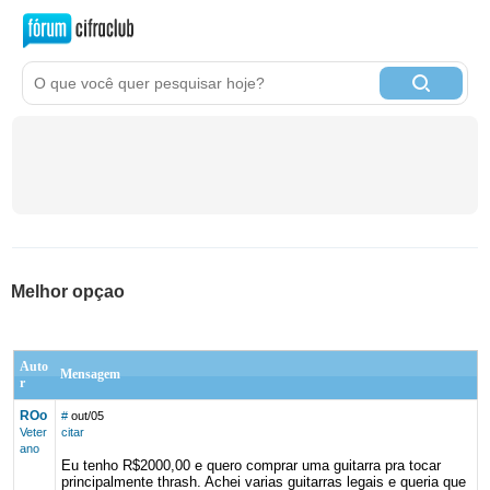
Melhor opçao
Auto
Mensagem
r
ROo
#
out/05
Veter
citar
ano
Eu tenho R$2000,00 e quero comprar uma guitarra pra tocar
principalmente thrash. Achei varias guitarras legais e queria que