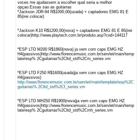
voces me ajudassem a escolher qual seria a melhor
opçao.Essas sao as guitarras
ºJackson JDR-94 R$1000,00(usada) + captadores EMG 81 E
85(irei colocar)
ºJackson K10 R$1200,00(nova) + captadores EMG 81 E 85(irei
colocar)http://www.playtech.com.br/produto.asp?cod=144117
ºESP LTD M200 R$1860(nova) ja vem com caps EMG HZ
H4(passivos)http://www.florencemusic.com.br/servlet/main/temp
late/esp% 2Cguitarras%2Cltd_std%2Cm_series.vm
ºESP LTD F250 R$1600(usada)ja vem com caps EMG HZ
H4(passivos)
http://www.florencemusic.com.br/servlet/main/template/esp%2C
guitarras% 2Cltd_std%2Cf_series.vm
ºESP LTD MH250 R$1900(nova)ja vem com caps EMG HZ
H4(passivos)http://www.florencemusic.com.br/servlet/main/temp
late/esp% 2Cguitarras%2Cltd_std%2Cmh_series.vm