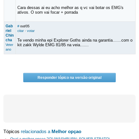
Cara dessas ai eu acho melhor as q vc vai botar os EMG's
ativos. O som vai focar + porrada
Gab
#
out/05
riel
citar
·
votar
Chin
cha
Te vendo minha epi Explorer Goths ainda na garantia.......com o
kit zakk Wylde EMG 81/85 na veia.......
Veter
ano
Responder tópico na versão original
Tópicos
relacionados a
Melhor opçao