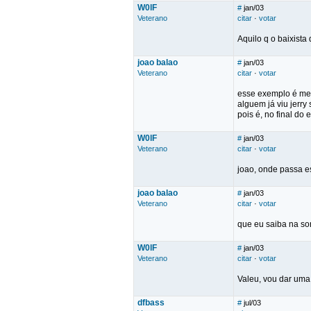
W0lF
#
jan/03
Veterano
citar
·
votar
Aquilo q o baixist
joao balao
#
jan/03
Veterano
citar
·
votar
esse exemplo é mei
alguem já viu jerry
pois é, no final d
W0lF
#
jan/03
Veterano
citar
·
votar
joao, onde passa e
joao balao
#
jan/03
Veterano
citar
·
votar
que eu saiba na so
W0lF
#
jan/03
Veterano
citar
·
votar
Valeu, vou dar uma
dfbass
#
jul/03