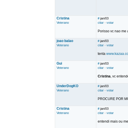
Cristina
#
jan/03
Veterano
citar
·
votar
Porisso vc nao me
joao balao
#
jan/03
Veterano
citar
·
votar
tenta
www.kazaa.c
Gui
#
jan/03
Veterano
citar
·
votar
Cristina
, vc enten
UnderDogKO
#
jan/03
Veterano
citar
·
votar
PROCURE POR M
Cristina
#
jan/03
Veterano
citar
·
votar
entendi mais ou me