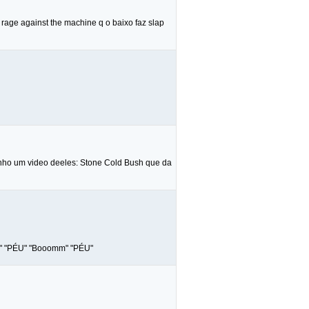
 rage against the machine q o baixo faz slap
enho um video deeles: Stone Cold Bush que da
mm" "PÉU" "Booomm" "PÉU"