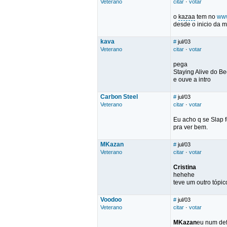
Veterano
citar
·
votar
o
kazaa
tem no
www
desde o inicio da 
kava
#
jul/03
Veterano
citar
·
votar
pega
Staying Alive do B
e ouve a intro
Carbon Steel
#
jul/03
Veterano
citar
·
votar
Eu acho q se Slap 
pra ver bem.
MKazan
#
jul/03
Veterano
citar
·
votar
Cristina
hehehe
teve um outro tópi
Voodoo
#
jul/03
Veterano
citar
·
votar
MKazan
eu num defi