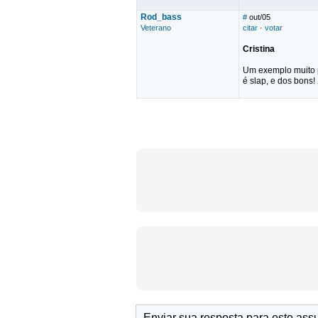
Rod_bass
#
out/05
Veterano
citar
·
votar
Cristina
Um exemplo muito p
é slap, e dos bons!
Enviar sua resposta para este ass