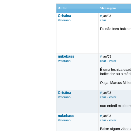
Autor
Mensagem
Cristina
#
jan/03
Veterano
citar
Eu não toco baixo m
nukebass
#
jan/03
Veterano
citar
·
votar
É uma técnica usad
indicador ou o médi
Ouça: Marcus Miller
Cristina
#
jan/03
Veterano
citar
·
votar
nao entedi mto bem.
nukebass
#
jan/03
Veterano
citar
·
votar
Baixe algum vídeo