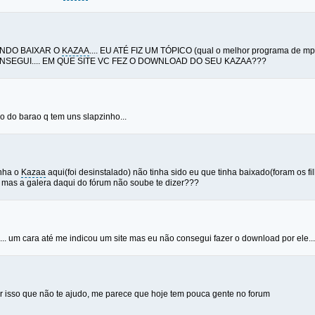
ANDO BAIXAR O
KAZAA
.... EU ATÉ FIZ UM TÓPICO (qual o melhor programa d
NSEGUI.... EM QUE SITE VC FEZ O DOWNLOAD DO SEU KAZAA???
o do barao q tem uns slapzinho...
inha o
Kazaa
aqui(foi desinstalado) não tinha sido eu que tinha baixado(foram os fi
; mas a galera daqui do fórum não soube te dizer???
.. um cara até me indicou um site mas eu não consegui fazer o download por ele...
r isso que não te ajudo, me parece que hoje tem pouca gente no forum