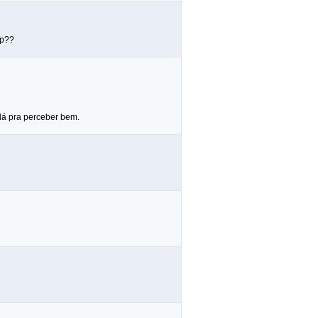
ap??
 dá pra perceber bem.