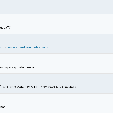
 ajuda??
om
ou
www.superdownloads.com.br
deu o q é slap pelo menos
ÚSICAS DO MARCUS MILLER NO
KAZAA
. NADA MAIS.
nos...