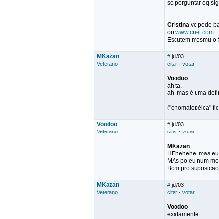
so perguntar oq sig
Cristina
vc pode ba
ou
www.cnet.com
Escutem mesmu o St
MKazan
#
jul/03
Veterano
citar
·
votar
Voodoo
ah ta.
ah, mas é uma defi
("onomatopéica" fic
Voodoo
#
jul/03
Veterano
citar
·
votar
MKazan
HEhehehe, mas eu e
MAs po eu num me 
Bom pro suposicao,
MKazan
#
jul/03
Veterano
citar
·
votar
Voodoo
exatamente