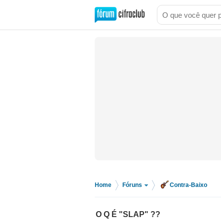
Home
Fóruns
Contra-Baixo
>
>
O Q É "SLAP" ??