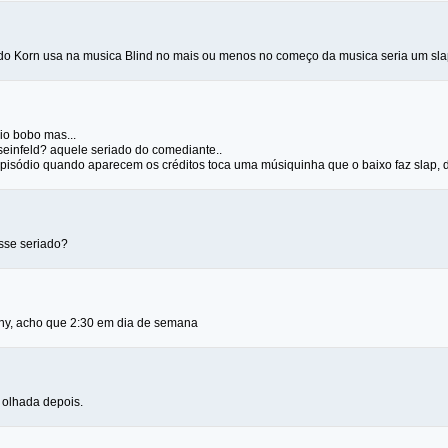
a do Korn usa na musica Blind no mais ou menos no começo da musica seria um sl
o bobo mas...
 seinfeld? aquele seriado do comediante..
o episódio quando aparecem os créditos toca uma músiquinha que o baixo faz slap,
sse seriado?
ny, acho que 2:30 em dia de semana
 olhada depois.