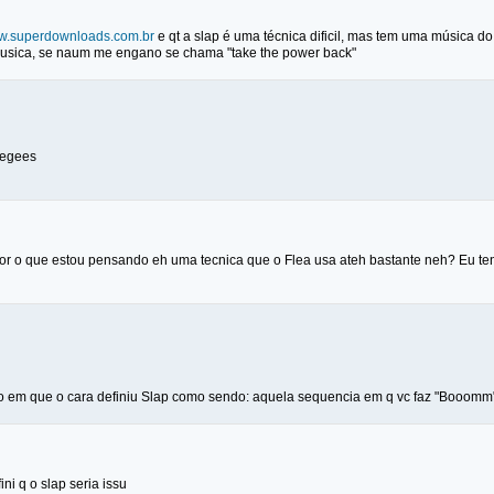
.superdownloads.com.br
e qt a slap é uma técnica dificil, mas tem uma música do
musica, se naum me engano se chama "take the power back"
eegees
for o que estou pensando eh uma tecnica que o Flea usa ateh bastante neh? Eu t
co em que o cara definiu Slap como sendo: aquela sequencia em q vc faz "Booo
ni q o slap seria issu