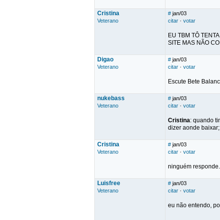
Cristina
#
jan/03
Veterano
citar
·
votar
EU TBM TÔ TENT
SITE MAS NÃO CO
Digao
#
jan/03
Veterano
citar
·
votar
Escute Bete Balanc
nukebass
#
jan/03
Veterano
citar
·
votar
Cristina
: quando t
dizer aonde baixar
Cristina
#
jan/03
Veterano
citar
·
votar
ninguém responde..
Luisfree
#
jan/03
Veterano
citar
·
votar
eu não entendo, po