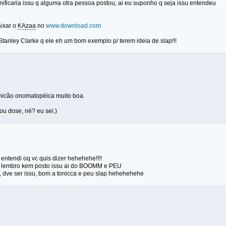
nificaria issu q alguma otra pessoa postou, ai eu suponho q seja issu entendeu
ixar o
KAzaa
no
www.download.com
anley Clarke q ele eh um bom exemplo p/ terem ideia de slap!!!
nicão onomatopéica muito boa.
ou dose, né? eu sei.)
ntendi oq vc quis dizer hehehehe!!!!
lembro kem posto issu ai do BOOMM e PEU
 dve ser issu, bom a tonicca e peu slap hehehehehe