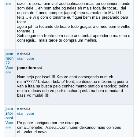
dizer.. o porra ruim viu! auehuaheaueh mais eu continuei tirando
ano
som dele... eh bom athe pq neles eh mais foda de tocar... dai
depois de 2 anos comprei (agora) meu samick e to MUITO
feliz... e vi q com o tonante eu fiquei bem mais preparado para
tocar...
agora jah to tocando de boa e tudo graças a o meu bom e velho
tonante ;)
Soh seguir em frente com esse ai e tentar aprender o maximo q
conseguir... mais tarde tu compra um melhor.
pete
#
dez/03
rson
citar
·
votar
22
joaozitorossi
Veter
ano
Num seja por isso!!!!! Kra vc está começando num eh
msm????? Entaum bola p/ frent, se ddiqe ao máximo q pudr e
vah a luta na busca pelo conhecimento pratico e teorico; treine
muito e dpois qdo vc pudr e achar q esta na hora d mudar d
bass vc muda!!!!!!
joao
#
dez/03
zitor
citar
·
votar
ossi
Po gente..obrigado por me dixar pra
Veter
cima...hehehe...Valeu...Continuem deixando mais opiniões
ano
ai...valeu d novo.....