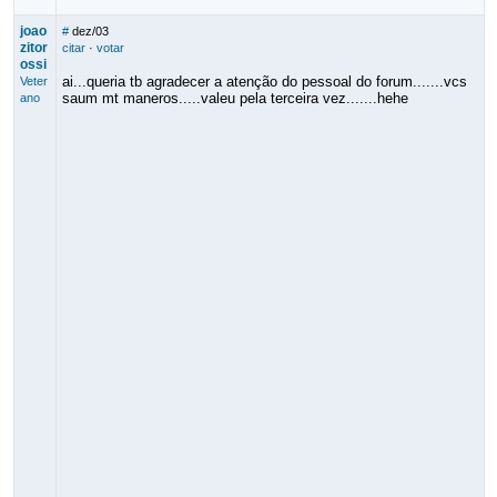
joao
#
dez/03
zitor
citar
·
votar
ossi
ai...queria tb agradecer a atenção do pessoal do forum.......vcs
Veter
saum mt maneros.....valeu pela terceira vez.......hehe
ano