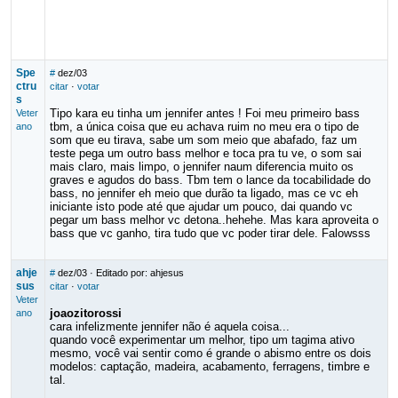
Spe
#
dez/03
ctru
citar
·
votar
s
Tipo kara eu tinha um jennifer antes ! Foi meu primeiro bass
Veter
tbm, a única coisa que eu achava ruim no meu era o tipo de
ano
som que eu tirava, sabe um som meio que abafado, faz um
teste pega um outro bass melhor e toca pra tu ve, o som sai
mais claro, mais limpo, o jennifer naum diferencia muito os
graves e agudos do bass. Tbm tem o lance da tocabilidade do
bass, no jennifer eh meio que durão ta ligado, mas ce vc eh
iniciante isto pode até que ajudar um pouco, dai quando vc
pegar um bass melhor vc detona..hehehe. Mas kara aproveita o
bass que vc ganho, tira tudo que vc poder tirar dele. Falowsss
ahje
#
dez/03
· Editado por: ahjesus
sus
citar
·
votar
Veter
joaozitorossi
ano
cara infelizmente jennifer não é aquela coisa...
quando você experimentar um melhor, tipo um tagima ativo
mesmo, você vai sentir como é grande o abismo entre os dois
modelos: captação, madeira, acabamento, ferragens, timbre e
tal.