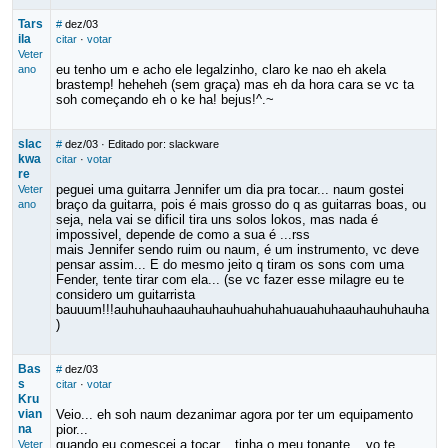
Tars
#
dez/03
ila
citar
·
votar
Veter
eu tenho um e acho ele legalzinho, claro ke nao eh akela
ano
brastemp! heheheh (sem graça) mas eh da hora cara se vc ta
soh começando eh o ke ha! bejus!^.~
slac
#
dez/03
· Editado por: slackware
kwa
citar
·
votar
re
peguei uma guitarra Jennifer um dia pra tocar... naum gostei
Veter
braço da guitarra, pois é mais grosso do q as guitarras boas, ou
ano
seja, nela vai se dificil tira uns solos lokos, mas nada é
impossivel, depende de como a sua é ...rss
mais Jennifer sendo ruim ou naum, é um instrumento, vc deve
pensar assim... E do mesmo jeito q tiram os sons com uma
Fender, tente tirar com ela... (se vc fazer esse milagre eu te
considero um guitarrista
bauuum!!!auhuhauhaauhauhauhuahuhahuauahuhaauhauhuhauha
)
Bas
#
dez/03
s
citar
·
votar
Kru
vian
Veio... eh soh naum dezanimar agora por ter um equipamento
na
pior...
quando eu comescei a tocar... tinha o meu tonante... vo te
Veter