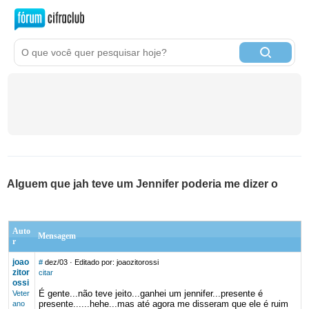
Alguem que jah teve um Jennifer poderia me dizer o
Auto
Mensagem
r
joao
#
dez/03
· Editado por: joaozitorossi
zitor
citar
ossi
É gente...não teve jeito...ganhei um jennifer...presente é
Veter
presente......hehe...mas até agora me disseram que ele é ruim
ano