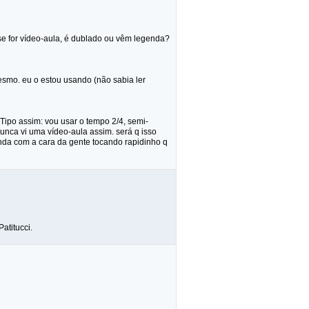
 se for vídeo-aula, é dublado ou vêm legenda?
mesmo. eu o estou usando (não sabia ler
Tipo assim: vou usar o tempo 2/4, semi-
unca vi uma vídeo-aula assim. será q isso
 onda com a cara da gente tocando rapidinho q
atitucci.