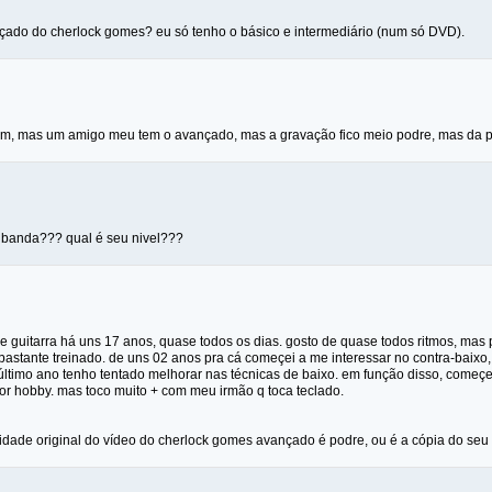
nçado do cherlock gomes? eu só tenho o básico e intermediário (num só DVD).
bm, mas um amigo meu tem o avançado, mas a gravação fico meio podre, mas da pra 
m banda??? qual é seu nivel???
 e guitarra há uns 17 anos, quase todos os dias. gosto de quase todos ritmos, mas 
bastante treinado. de uns 02 anos pra cá começei a me interessar no contra-baixo
último ano tenho tentado melhorar nas técnicas de baixo. em função disso, começei
r hobby. mas toco muito + com meu irmão q toca teclado.
lidade original do vídeo do cherlock gomes avançado é podre, ou é a cópia do seu