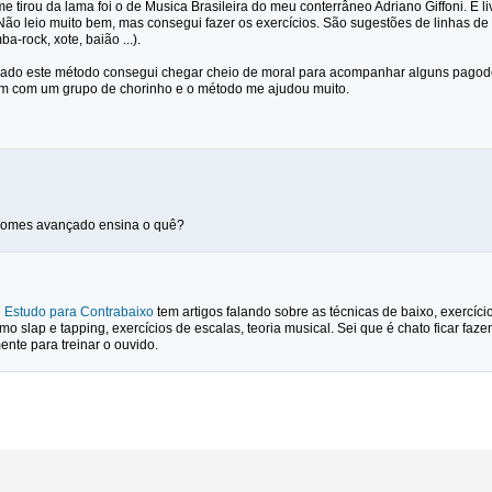
e tirou da lama foi o de Musica Brasileira do meu conterrâneo Adriano Giffoni. É
 Não leio muito bem, mas consegui fazer os exercícios. São sugestões de linhas de 
-rock, xote, baião ...).
dado este método consegui chegar cheio de moral para acompanhar alguns pagodei
m com um grupo de chorinho e o método me ajudou muito.
gomes avançado ensina o quê?
e Estudo para Contrabaixo
tem artigos falando sobre as técnicas de baixo, exercíci
 slap e tapping, exercícios de escalas, teoria musical. Sei que é chato ficar faz
nte para treinar o ouvido.