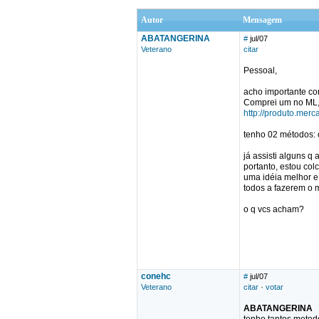
Autor
Mensagem
ABATANGERINA
#
jul/07
Veterano
citar
Pessoal,
acho importante co
Comprei um no ML,
http://produto.mer
tenho 02 métodos: 
já assisti alguns q
portanto, estou c
uma idéia melhor e
todos a fazerem o m
o q vcs acham?
conehc
#
jul/07
Veterano
citar
·
votar
ABATANGERINA