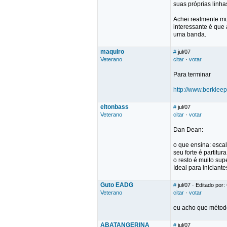
suas próprias linha
Achei realmente mui
interessante é que
uma banda.
maquiro
#
jul/07
Veterano
citar
·
votar
Para terminar
http://www.berklee
eltonbass
#
jul/07
Veterano
citar
·
votar
Dan Dean:
o que ensina: escala
seu forte é partitur
o resto é muito supe
Ideal para iniciante
Guto EADG
#
jul/07
· Editado por
Veterano
citar
·
votar
eu acho que métodos
ABATANGERINA
#
jul/07