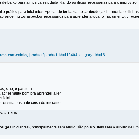
s de baixo para a música estudada, dando as dicas necessárias para o improviso. Is
to prático para iniciantes. Apesar de ter bastante conteúdo, as harmonias e linh
 abrange muitos aspectos necessários para aprender a tocar o instrumento, direci
press.com/catalog/product?product_id=11340&category_ id=16
s, slap, e partitura.
a, achei muito bom pra aprender a ler.
rficial.
s, ensina bastante coisa de iniciante.
: Guto EADG
 (pra iniciantes), principalmente sem áudio, são pouco úteis sem o auxilio de um 