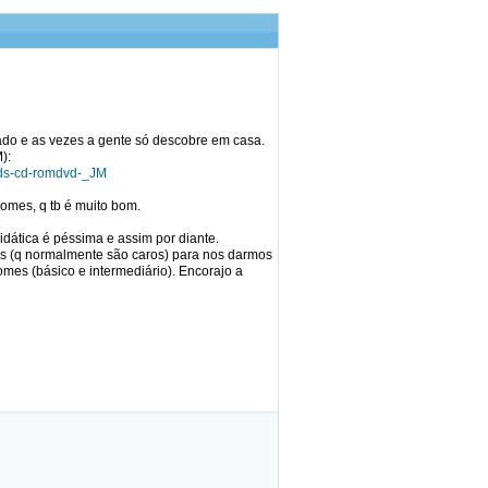
do e as vezes a gente só descobre em casa.
):
cds-cd-romdvd-_JM
gomes, q tb é muito bom.
idática é péssima e assim por diante.
 (q normalmente são caros) para nos darmos
mes (básico e intermediário). Encorajo a