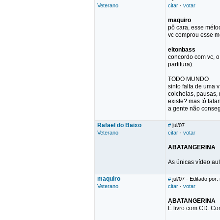
Veterano
citar
·
votar
maquiro
pô cara, esse métod
vc comprou esse mé
eltonbass
concordo com vc, o 
partitura).
TODO MUNDO
sinto falta de uma 
colcheias, pausas,
existe? mas tô fala
a gente não conse
Rafael do Baixo
#
jul/07
Veterano
citar
·
votar
ABATANGERINA
As únicas vídeo aul
maquiro
#
jul/07
· Editado por:
Veterano
citar
·
votar
ABATANGERINA
É livro com CD. Com