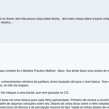
i no forum, tem mta pouca coisa sobre teoria... tem mais coisas sobre q baixo compr
 musica....
que comprei foi o Berklee Practice Method - Bass. Vou tentar fazer uma review de
 conhecimentos mínimos de partitura. Achei bastante útil para o nível básico. Tem
ss, se não me engano.
é lhe integrar a uma banda, que vem gravada no CD.
om base em uma música para cada ritmo apresentado. Primeiro ele ensina a reconhec
 além de algumas variações sobre ela. Depois dá umas dicas sobre o ritmo estudado
 exercícios de técnica e de percepção musical do tipo "repita as linhas abaixo de o