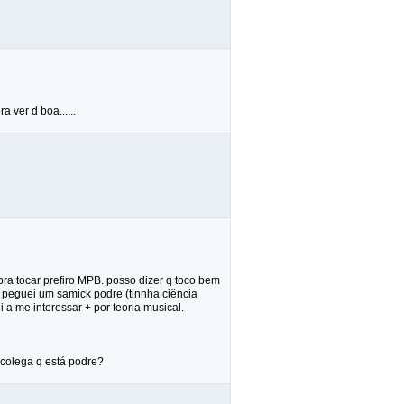
ver d boa......
pra tocar prefiro MPB. posso dizer q toco bem
, peguei um samick podre (tinnha ciência
 a me interessar + por teoria musical.
 colega q está podre?