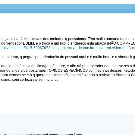
meçarmos a fazer reviwes dos métodos q possuímos. Têm muita porcaria no merca
 do vendedor EULIM, e o troço é um lixo! o endereço está abaixo (NÃO COMPREM
cadolivre.com.br/MLB-58067672-curso-intensivo-de-con tra-baixo-em-video-em-3-
o dan dean, q peguei por orientação do pessoal aqui e é muito bom, e o sherlock 
 a qualidade técnica de filmagem é podre, e não dá pra entender nada. as vezes a d
olcoando a idéia de postarmos TÓPICOS ESPECÍFICOS com reviews desses métodos
 para vermos se é o q queremos. amanhã, estarei fazendo o review do Sherlock Go
esmo. com certeza vai ser muito útil.