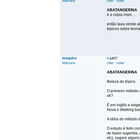
Veterano
citar
·
votar
ABATANGERINA
é a cópia msm....
então tava vendo ak
topicos sobre teoria
maquiro
#
jul/07
Veterano
citar
·
votar
ABATANGERINA
Beleza de tópico.
O primeiro método 
ok?
É em inglês e exige
Nova e Walking ba
A idéia do método 
O estudo é feito c
de baixo sugerida,
etc), sugere alguns