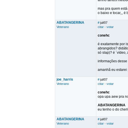
tenho tantos metod
mas pra quem está 
o baixo e tocar,,, é
ABATANGERINA
#
jul/07
Veterano
citar
·
votar
conehc
é exatamente por is
abrangidos? didátic
só slap)? é ´vídeo,
informações desse 
amanhã eu estarei 
joe_harris
#
jul/07
Veterano
citar
·
votar
conehc
opa upa aew pra no
ABATANGERINA
eu tenho o do cherl
ABATANGERINA
#
jul/07
Veterano
citar
·
votar