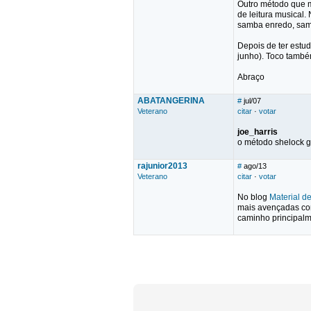
Outro método que m
de leitura musical.
samba enredo, samba
Depois de ter estu
junho). Toco també
Abraço
ABATANGERINA
#
jul/07
Veterano
citar
·
votar
joe_harris
o método shelock 
rajunior2013
#
ago/13
Veterano
citar
·
votar
No blog
Material d
mais avençadas como
caminho principalme