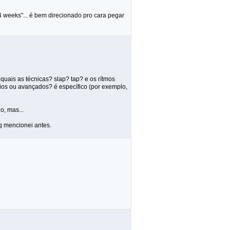
 weeks"... é bem direcionado pro cara pegar
´quais as técnicas? slap? tap? e os rítmos
rios ou avançados? é específico (por exemplo,
o, mas...
q mencionei antes.