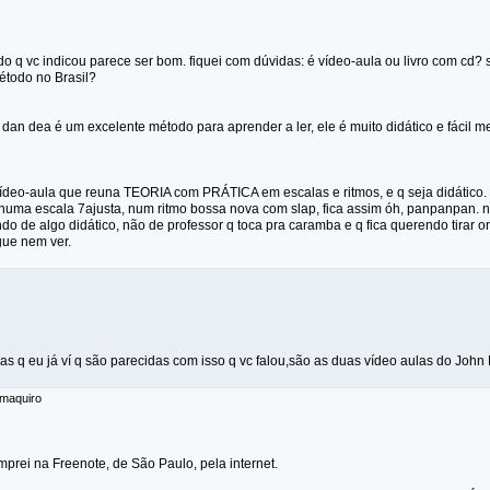
o q vc indicou parece ser bom. fiquei com dúvidas: é vídeo-aula ou livro com cd?
todo no Brasil?
dan dea é um excelente método para aprender a ler, ele é muito didático e fácil 
vídeo-aula que reuna TEORIA com PRÁTICA em escalas e ritmos, e q seja didático. 
 numa escala 7ajusta, num ritmo bossa nova com slap, fica assim óh, panpanpan. n
ndo de algo didático, não de professor q toca pra caramba e q fica querendo tirar
gue nem ver.
as q eu já ví q são parecidas com isso q vc falou,são as duas vídeo aulas do John P
 maquiro
prei na Freenote, de São Paulo, pela internet.