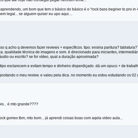
os que ate hoje nao consegui pegar nenhum firme...
aprendendo, um bom que tem o básico do básico é o "rock bass beginer to pro in 4
 bem legal... se alguem quiser eu upo aqui....
so q acho q devemos fazer reviews + específicos. tipo: ensina paritura? tablatura?
a. qualidade técnica de imagens e som. é direcionado para iniciantes, intermediá
 áudio ou escrito? se for vídeo, qual a duração aproximada?
tipo esclarecem e evitam tempo e dinheiro disperdiçado. dá um opuco + de trabalh
postando o meu review. e valeu pela dica. no momento eu estou estudando os 02 
is... é mto grande????
ock gomes tbm, mto bom... já aprendi coisas boas com aqela video aula...