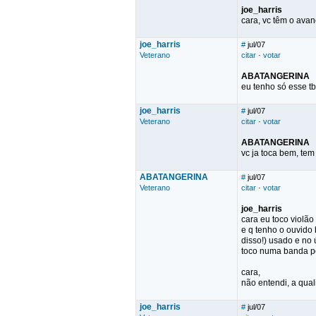
joe_harris
cara, vc têm o ava
joe_harris
#
jul/07
Veterano
citar
·
votar
ABATANGERINA
eu tenho só esse t
joe_harris
#
jul/07
Veterano
citar
·
votar
ABATANGERINA
vc ja toca bem, te
ABATANGERINA
#
jul/07
Veterano
citar
·
votar
joe_harris
cara eu toco violão
e q tenho o ouvido 
disso!) usado e no 
toco numa banda po
cara,
não entendi, a qua
joe_harris
#
jul/07