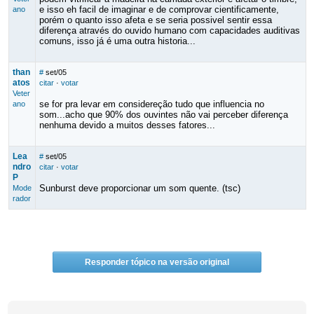
e isso eh facil de imaginar e de comprovar cientificamente,
ano
porém o quanto isso afeta e se seria possivel sentir essa
diferença através do ouvido humano com capacidades auditivas
comuns, isso já é uma outra historia...
than
#
set/05
atos
citar
·
votar
Veter
se for pra levar em considereção tudo que influencia no
ano
som...acho que 90% dos ouvintes não vai perceber diferença
nenhuma devido a muitos desses fatores...
Lea
#
set/05
ndro
citar
·
votar
P
Sunburst deve proporcionar um som quente. (tsc)
Mode
rador
Responder tópico na versão original