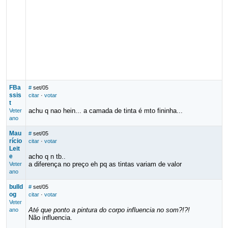
FBa
#
set/05
ssis
citar
·
votar
t
achu q nao hein... a camada de tinta é mto fininha...
Veter
ano
Mau
#
set/05
rício
citar
·
votar
Leit
e
acho q n tb..
a diferença no preço eh pq as tintas variam de valor
Veter
ano
bulld
#
set/05
og
citar
·
votar
Veter
Até que ponto a pintura do corpo influencia no som?!?!
ano
Não influencia.