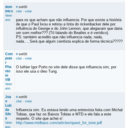
dom
#
set/05
inico
citar
·
votar
Veter
para os que acham que não influencia: Por que existe a história
ano
de que o Paul lixou e retirou a tinta do rickenbacker dele por
influência do George e do John Lennon, que alegavam que daria
um som melhor??? (Tô falando do Beatles e é verídico).
PS: também acredito que não influencia nada, nada,
nada.....Será que algum cientista explica de forma técnica?????
Com
#
set/05
pute
citar
·
votar
r
Pha
O luthier Igor Porto no site dele disse que influencia sim, por
nto
isso ele usa o óleo Tung.
m
VIII
Veter
ano
Joa
#
set/05
o
citar
·
votar
Luiz
da
Influencia sim. Eu estava lendo uma entrevista feita com Michal
Silv
Tobias, que faz os Baixos Tobias e MTD e ele fala a este
a
respeito. O site que achei e':
http://www.mtdbass.com/articles/quest_for_tone.pdf
Veter
ano