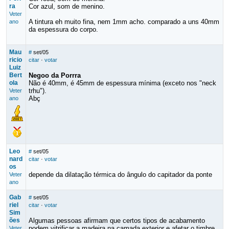
ra
Cor azul, som de menino.
Veter
A tintura eh muito fina, nem 1mm acho. comparado a uns 40mm
ano
da espessura do corpo.
Mau
#
set/05
ricio
citar
·
votar
Luiz
Bert
Negoo da Porrra
ola
Não é 40mm, é 45mm de espessura mínima (exceto nos "neck
trhu").
Veter
Abç
ano
Leo
#
set/05
nard
citar
·
votar
os
depende da dilatação térmica do ângulo do capitador da ponte
Veter
ano
Gab
#
set/05
riel
citar
·
votar
Sim
ões
Algumas pessoas afirmam que certos tipos de acabamento
podem vitrificar a madeira na camada exterior e afetar o timbre,
Veter