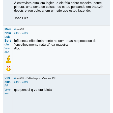
A entrevista esta' em ingles, e ele fala sobre madeira, ponte,
pintura, uma seria de coisas, eu estou pensando em traduzir
depois e vou colocar em um site que estou fazendo.
Joao Luiz
Mau
#
set/05
ricio
citar
·
votar
Luiz
Bert
Influencia não diretamente no som, mas no processo de
ola
"envelhecimento natural" da madeira.
Abç
Veter
ano
Vini
#
set/05
· Editado por: Vinicius PF
cius
citar
·
votar
PF
qse pensei q vc era idiota
Veter
ano