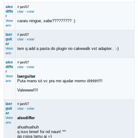
alex
#
jan/07
diffe
citar
·
votar
r
caraiu ningue, sabe????????? :)
Veter
ano
laer
#
jan/07
guit
citar
·
votar
ar
tem q add a pasta do plugin no cakewalk vst adapter.. :-)
Veter
ano
alex
#
jan/07
diffe
citar
·
votar
r
laerguitar
Veter
Puta mano só vc pra me ajudar memo óhhhh!!!!
ano
Valewww!!!!
laer
#
jan/07
guit
citar
·
votar
ar
alexdiffer
Veter
ano
ahuahuahuh
q isso brow! foi nd naun! ^^
qq coisa tamu ai =)