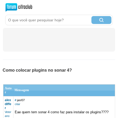
Como colocar plugins no sonar 4?
Auto
Mensagem
r
alex
#
jan/07
diffe
citar
r
Eae quem tem sonar 4 como faz para instalar os plugins????
Veter
ano