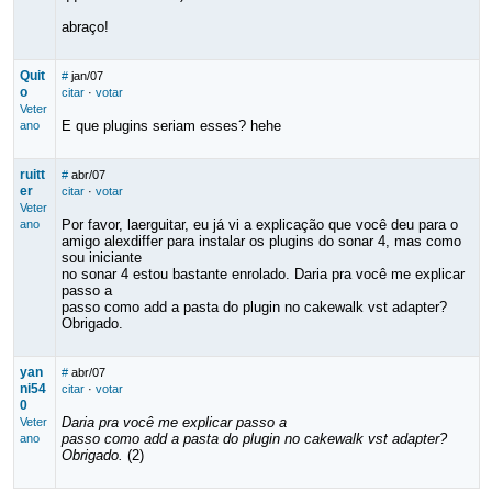
abraço!
Quit
#
jan/07
o
citar
·
votar
Veter
E que plugins seriam esses? hehe
ano
ruitt
#
abr/07
er
citar
·
votar
Veter
Por favor, laerguitar, eu já vi a explicação que você deu para o
ano
amigo alexdiffer para instalar os plugins do sonar 4, mas como
sou iniciante
no sonar 4 estou bastante enrolado. Daria pra você me explicar
passo a
passo como add a pasta do plugin no cakewalk vst adapter?
Obrigado.
yan
#
abr/07
ni54
citar
·
votar
0
Daria pra você me explicar passo a
Veter
passo como add a pasta do plugin no cakewalk vst adapter?
ano
Obrigado.
(2)