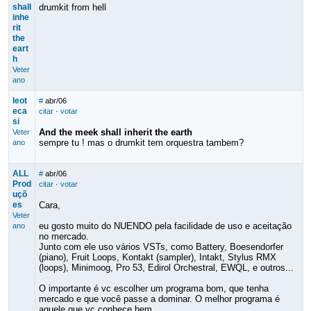
shall
drumkit from hell
inhe
rit
the
eart
h
Veter
ano
leot
#
abr/06
eca
citar
·
votar
si
And the meek shall inherit the earth
Veter
sempre tu ! mas o drumkit tem orquestra tambem?
ano
ALL
#
abr/06
Prod
citar
·
votar
uçõ
es
Cara,
Veter
eu gosto muito do NUENDO pela facilidade de uso e aceitação
ano
no mercado.
Junto com ele uso vários VSTs, como Battery, Boesendorfer
(piano), Fruit Loops, Kontakt (sampler), Intakt, Stylus RMX
(loops), Minimoog, Pro 53, Edirol Orchestral, EWQL, e outros...
O importante é vc escolher um programa bom, que tenha
mercado e que você passe a dominar. O melhor programa é
aquele que vc conhece bem.