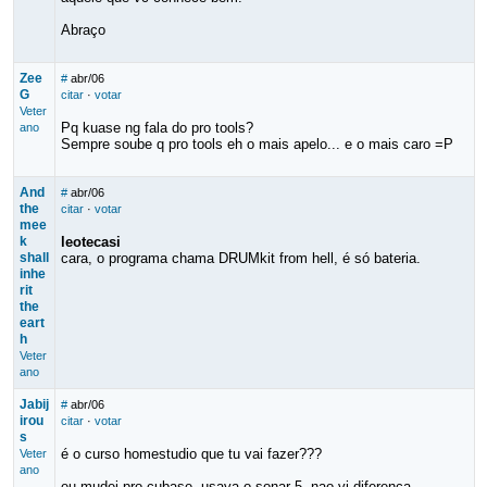
Abraço
Zee
#
abr/06
G
citar
·
votar
Veter
Pq kuase ng fala do pro tools?
ano
Sempre soube q pro tools eh o mais apelo... e o mais caro =P
And
#
abr/06
the
citar
·
votar
mee
k
leotecasi
shall
cara, o programa chama DRUMkit from hell, é só bateria.
inhe
rit
the
eart
h
Veter
ano
Jabij
#
abr/06
irou
citar
·
votar
s
é o curso homestudio que tu vai fazer???
Veter
ano
eu mudei pro
cubase
, usava o sonar 5, nao vi diferença