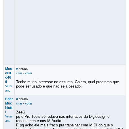
Mos
#
abr/06
quit
citar
·
votar
o46
9
Tenho muito interesse no assunto. Galera, qual programa que
pode ser usado e que não seja pesado.
Veter
ano
Eder
#
abr/06
Muc
citar
·
votar
hiutt
i
ZeeG
pq o Pro Tools só rodava nas interfaces da Digidesign e
Veter
recentemente nas M-Audio.
ano
E pq acho ele mais fraco pra trabalhar com MIDI do que o