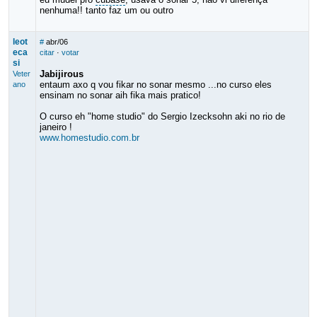
nenhuma!! tanto faz um ou outro
leot
#
abr/06
eca
citar
·
votar
si
Jabijirous
Veter
entaum axo q vou fikar no sonar mesmo ...no curso eles
ano
ensinam no sonar aih fika mais pratico!
O curso eh "home studio" do Sergio Izecksohn aki no rio de
janeiro !
www.homestudio.com.br