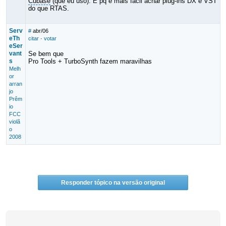
Cubase
(que eu uso). E pq é mais fácil achar plug-ins DX e VST
do que RTAS.
Serv
#
abr/06
eTh
citar
·
votar
eSer
vant
Se bem que
s
Pro Tools + TurboSynth fazem maravilhas
Melh
or
arran
jo
Prêm
io
FCC
violã
o
2008
Responder tópico na versão original