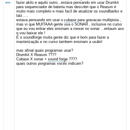
fazer akilo e aquilo outro...estava pensando em usar Drumkit
ano
para sequenciador de bateria mas descobri que o Reason é
muito mais completo e mais facil de atualizar os soundbanks e
talz.....
estava pensando em usar o
cubase
para gravacao multipista ,
mas vi que MUITAAA gente usa o SONAR , inclusive no curso
que eu vou entrar eles ensinam a mexer no sonar ...entaum axo
q vou baixar ele !
E o soundforge muita gente diz que é bom para fazer a
masterização e no curso tambem ensinam a usálo!
mas afinal quais programas usar?
Drumkit X Reason ????
Cubase X sonar +
sound forge
????
quais outros porgramas vocês indicam?