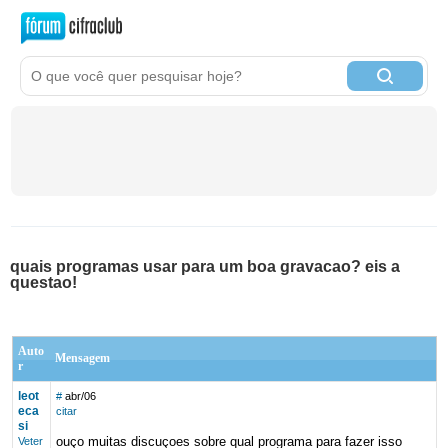
quais programas usar para um boa gravacao? eis a
questao!
Auto
Mensagem
r
leot
#
abr/06
eca
citar
si
ouço muitas discuçoes sobre qual programa para fazer isso
Veter