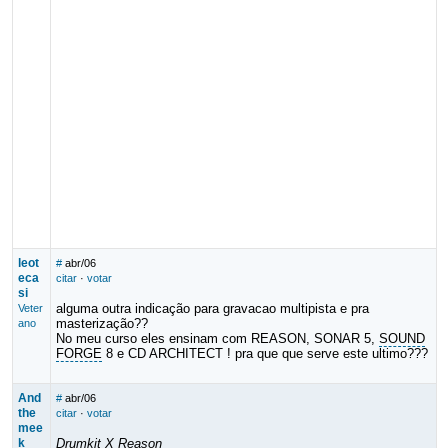
leot
#
abr/06
eca
citar
·
votar
si
alguma outra indicação para gravacao multipista e pra
Veter
masterização??
ano
No meu curso eles ensinam com REASON, SONAR 5,
SOUND
FORGE
8 e CD ARCHITECT ! pra que que serve este ultimo???
And
#
abr/06
the
citar
·
votar
mee
k
Drumkit X Reason