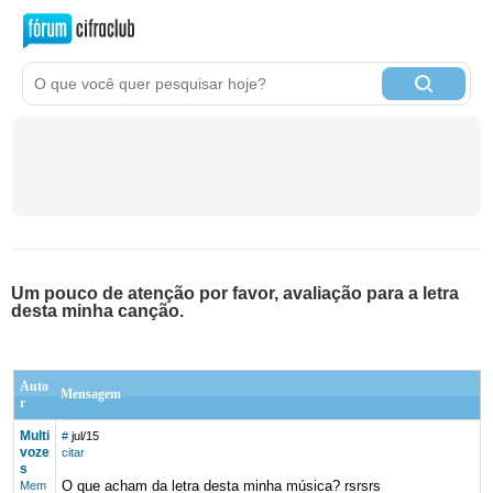
Um pouco de atenção por favor, avaliação para a letra
desta minha canção.
Auto
Mensagem
r
Multi
#
jul/15
voze
citar
s
O que acham da letra desta minha música? rsrsrs
Mem