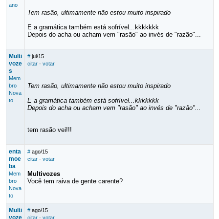
ano
Tem rasão, ultimamente não estou muito inspirado
E a gramática também está sofrível...kkkkkkk
Depois do acha ou acham vem "rasão" ao invés de "razão"...
Multi
#
jul/15
voze
citar
·
votar
s
Mem
Tem rasão, ultimamente não estou muito inspirado
bro
Nova
E a gramática também está sofrível...kkkkkkk
to
Depois do acha ou acham vem "rasão" ao invés de "razão"...
tem rasão vei!!!
enta
#
ago/15
moe
citar
·
votar
ba
Multivozes
Mem
Você tem raiva de gente carente?
bro
Nova
to
Multi
#
ago/15
voze
citar
·
votar