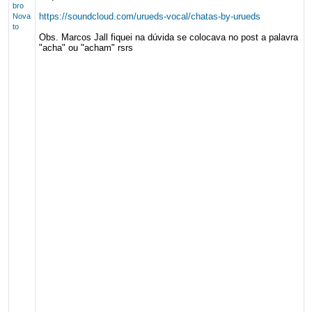
bro
https://soundcloud.com/urueds-vocal/chatas-by-urueds
Nova
to
Obs. Marcos Jall fiquei na dúvida se colocava no post a palavra
"acha" ou "acham" rsrs