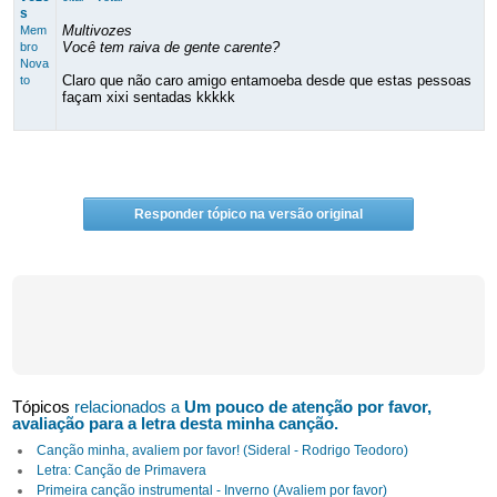
s
Multivozes
Mem
Você tem raiva de gente carente?
bro
Nova
Claro que não caro amigo entamoeba desde que estas pessoas
to
façam xixi sentadas kkkkk
Responder tópico na versão original
Tópicos
relacionados a
Um pouco de atenção por favor,
avaliação para a letra desta minha canção.
Canção minha, avaliem por favor! (Sideral - Rodrigo Teodoro)
Letra: Canção de Primavera
Primeira canção instrumental - Inverno (Avaliem por favor)