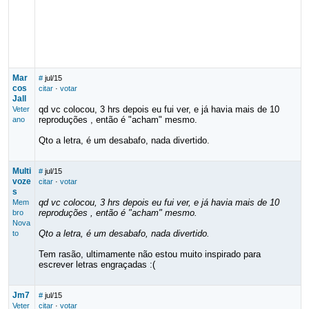
Mar
#
jul/15
cos
citar
·
votar
Jall
qd vc colocou, 3 hrs depois eu fui ver, e já havia mais de 10
Veter
reproduções , então é "acham" mesmo.
ano
Qto a letra, é um desabafo, nada divertido.
Multi
#
jul/15
voze
citar
·
votar
s
qd vc colocou, 3 hrs depois eu fui ver, e já havia mais de 10
Mem
reproduções , então é "acham" mesmo.
bro
Nova
Qto a letra, é um desabafo, nada divertido.
to
Tem rasão, ultimamente não estou muito inspirado para
escrever letras engraçadas :(
Jm7
#
jul/15
Veter
citar
·
votar