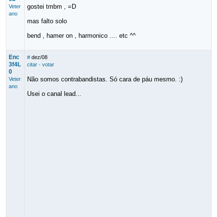
gostei tmbm , =D
Veter
ano
mas falto solo
bend , hamer on , harmonico .... etc ^^
Enc
#
dez/08
3f4L
citar
·
votar
0
Não somos contrabandistas. Só cara de páu mesmo. :)
Veter
ano
Usei o canal lead...