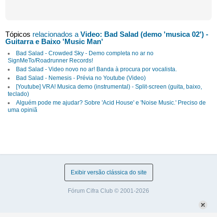
Tópicos
relacionados a
Video: Bad Salad (demo 'musica 02') -
Guitarra e Baixo 'Music Man'
Bad Salad - Crowded Sky - Demo completa no ar no
SignMeTo/Roadrunner Records!
Bad Salad - Video novo no ar! Banda à procura por vocalista.
Bad Salad - Nemesis - Prévia no Youtube (Video)
[Youtube] VRA! Musica demo (instrumental) - Split-screen (guita, baixo,
teclado)
Alguém pode me ajudar? Sobre 'Acid House' e 'Noise Music.' Preciso de
uma opiniã
Exibir versão clássica do site
Fórum Cifra Club © 2001-2026