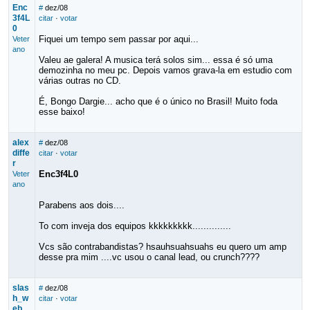
Enc
#
dez/08
3f4L
citar
·
votar
0
Fiquei um tempo sem passar por aqui...
Veter
ano
Valeu ae galera! A musica terá solos sim... essa é só uma
demozinha no meu pc. Depois vamos grava-la em estudio com
várias outras no CD.
É, Bongo Dargie... acho que é o único no Brasil! Muito foda
esse baixo!
alex
#
dez/08
diffe
citar
·
votar
r
Enc3f4L0
Veter
ano
Parabens aos dois....
To com inveja dos equipos kkkkkkkkk..............
Vcs são contrabandistas? hsauhsuahsuahs eu quero um amp
desse pra mim ....vc usou o canal lead, ou crunch????
slas
#
dez/08
h_w
citar
·
votar
eb