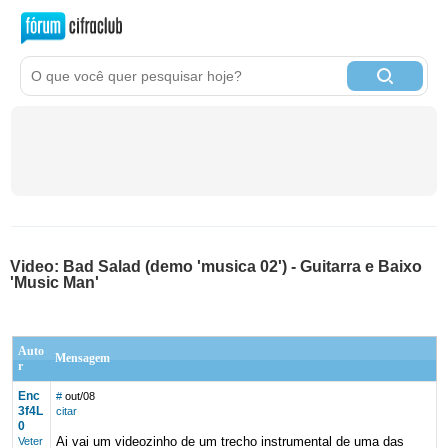
Video: Bad Salad (demo 'musica 02') - Guitarra e Baixo
'Music Man'
Auto
Mensagem
r
Enc
#
out/08
3f4L
citar
0
Ai vai um videozinho de um trecho instrumental de uma das
Veter