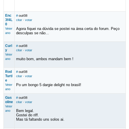
Enc
#
out/08
3f4L
citar
·
votar
0
Agora fiquei na dúvida se postei na área certa do forum. Peço
Veter
desculpas se não...
ano
Curl
#
out/08
y
citar
·
votar
Veter
muito bom, ambos mandam bem !
ano
Rod
#
out/08
Turtl
citar
·
votar
e
Po um bongo 5 dargie delight no brasil!
Veter
ano
Gas
#
out/08
oline
citar
·
votar
Veter
Bem legal.
ano
Gostei do riff.
Mas tá faltando uns solos ai.