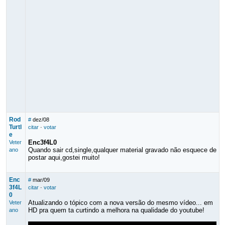
Rod
#
dez/08
Turtl
citar
·
votar
e
Enc3f4L0
Veter
Quando sair cd,single,qualquer material gravado não esquece de
ano
postar aqui,gostei muito!
Enc
#
mar/09
3f4L
citar
·
votar
0
Atualizando o tópico com a nova versão do mesmo vídeo... em
Veter
HD pra quem ta curtindo a melhora na qualidade do youtube!
ano