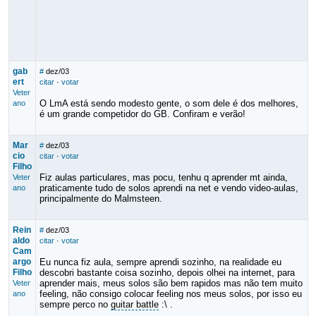
gab
#
dez/03
ert
citar
·
votar
Veter
O LmA está sendo modesto gente, o som dele é dos melhores,
ano
é um grande competidor do GB. Confiram e verão!
Mar
#
dez/03
cio
citar
·
votar
Filho
Fiz aulas particulares, mas pocu, tenhu q aprender mt ainda,
Veter
praticamente tudo de solos aprendi na net e vendo video-aulas,
ano
principalmente do Malmsteen.
Rein
#
dez/03
aldo
citar
·
votar
Cam
argo
Eu nunca fiz aula, sempre aprendi sozinho, na realidade eu
Filho
descobri bastante coisa sozinho, depois olhei na internet, para
aprender mais, meus solos são bem rapidos mas não tem muito
Veter
feeling, não consigo colocar feeling nos meus solos, por isso eu
ano
sempre perco no
guitar battle
:\ .