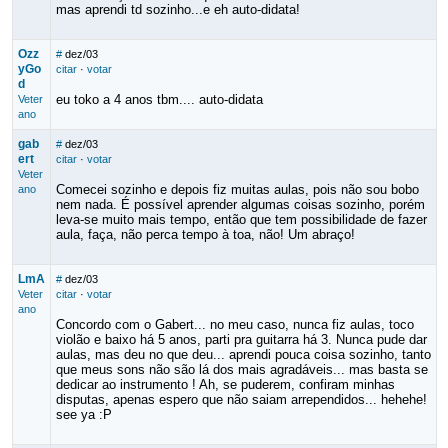
mas aprendi td sozinho...e eh auto-didata!
Ozz
#
dez/03
yGo
citar
·
votar
d
eu toko a 4 anos tbm.... auto-didata
Veter
ano
gab
#
dez/03
ert
citar
·
votar
Veter
Comecei sozinho e depois fiz muitas aulas, pois não sou bobo
ano
nem nada. É possível aprender algumas coisas sozinho, porém
leva-se muito mais tempo, então que tem possibilidade de fazer
aula, faça, não perca tempo à toa, não! Um abraço!
LmA
#
dez/03
Veter
citar
·
votar
ano
Concordo com o Gabert... no meu caso, nunca fiz aulas, toco
violão e baixo há 5 anos, parti pra guitarra há 3. Nunca pude dar
aulas, mas deu no que deu... aprendi pouca coisa sozinho, tanto
que meus sons não são lá dos mais agradáveis... mas basta se
dedicar ao instrumento ! Ah, se puderem, confiram minhas
disputas, apenas espero que não saiam arrependidos... hehehe!
see ya :P