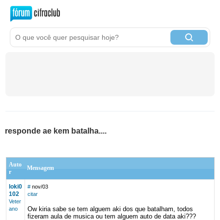
responde ae kem batalha....
Auto
Mensagem
r
loki0
#
nov/03
102
citar
Veter
Ow kiria sabe se tem alguem aki dos que batalham, todos
ano
fizeram aula de musica ou tem alguem auto de data aki???