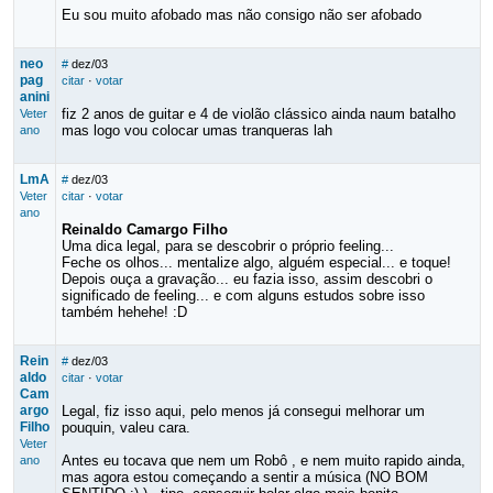
Eu sou muito afobado mas não consigo não ser afobado
neo
#
dez/03
pag
citar
·
votar
anini
fiz 2 anos de guitar e 4 de violão clássico ainda naum batalho
Veter
mas logo vou colocar umas tranqueras lah
ano
LmA
#
dez/03
Veter
citar
·
votar
ano
Reinaldo Camargo Filho
Uma dica legal, para se descobrir o próprio feeling...
Feche os olhos... mentalize algo, alguém especial... e toque!
Depois ouça a gravação... eu fazia isso, assim descobri o
significado de feeling... e com alguns estudos sobre isso
também hehehe! :D
Rein
#
dez/03
aldo
citar
·
votar
Cam
argo
Legal, fiz isso aqui, pelo menos já consegui melhorar um
Filho
pouquin, valeu cara.
Veter
Antes eu tocava que nem um Robô , e nem muito rapido ainda,
ano
mas agora estou começando a sentir a música (NO BOM