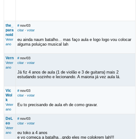
the_
#
nov/03
para
citar
·
votar
noid
eu ainda naum batalho... mas faço aula e logo logo vou colocar
Veter
alguma poluiçao musical lah
ano
Vern
#
nov/03
Veter
citar
·
votar
ano
Já fiz 4 anos de aula (1 de violão e 3 de guitarra) mais 2
estudando sozinho e lecionando. A maioria já vez aula lá.
Vic
#
nov/03
Wol
citar
·
votar
k
Eu to precisando de aula eh de como gravar.
Veter
ano
DeL
#
nov/03
eo
citar
·
votar
Veter
eu toko a 4 anos
ano
e vo começa a batalha...qndo eles me colokrem lah!!!