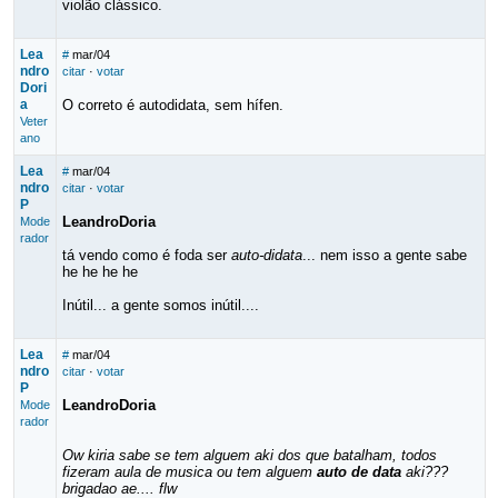
violão clássico.
Lea
#
mar/04
ndro
citar
·
votar
Dori
a
O correto é autodidata, sem hífen.
Veter
ano
Lea
#
mar/04
ndro
citar
·
votar
P
LeandroDoria
Mode
rador
tá vendo como é foda ser
auto-didata
... nem isso a gente sabe
he he he he
Inútil... a gente somos inútil....
Lea
#
mar/04
ndro
citar
·
votar
P
LeandroDoria
Mode
rador
Ow kiria sabe se tem alguem aki dos que batalham, todos
fizeram aula de musica ou tem alguem
auto de data
aki???
brigadao ae.... flw