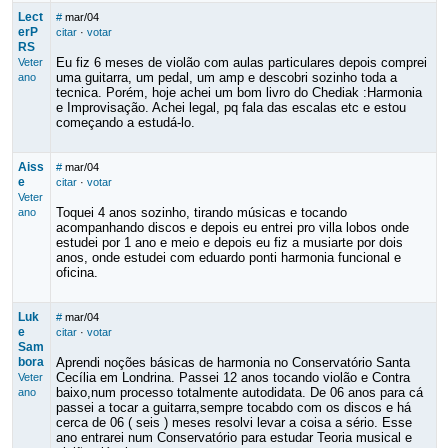
Lect
#
mar/04
erP
citar
·
votar
RS
Eu fiz 6 meses de violão com aulas particulares depois comprei
Veter
uma guitarra, um pedal, um amp e descobri sozinho toda a
ano
tecnica. Porém, hoje achei um bom livro do Chediak :Harmonia
e Improvisação. Achei legal, pq fala das escalas etc e estou
começando a estudá-lo.
Aiss
#
mar/04
e
citar
·
votar
Veter
Toquei 4 anos sozinho, tirando músicas e tocando
ano
acompanhando discos e depois eu entrei pro villa lobos onde
estudei por 1 ano e meio e depois eu fiz a musiarte por dois
anos, onde estudei com eduardo ponti harmonia funcional e
oficina.
Luk
#
mar/04
e
citar
·
votar
Sam
bora
Aprendi noções básicas de harmonia no Conservatório Santa
Cecília em Londrina. Passei 12 anos tocando violão e Contra
Veter
baixo,num processo totalmente autodidata. De 06 anos para cá
ano
passei a tocar a guitarra,sempre tocabdo com os discos e há
cerca de 06 ( seis ) meses resolvi levar a coisa a sério. Esse
ano entrarei num Conservatório para estudar Teoria musical e