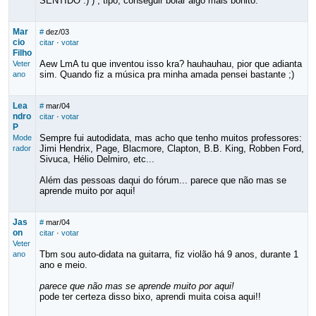
SENTIDO :) ) , tipo, conseguir bolar algo mais bonito.
Mar
#
dez/03
cio
citar
·
votar
Filho
Aew LmA tu que inventou isso kra? hauhauhau, pior que adianta
Veter
sim. Quando fiz a música pra minha amada pensei bastante ;)
ano
Lea
#
mar/04
ndro
citar
·
votar
P
Sempre fui autodidata, mas acho que tenho muitos professores:
Mode
Jimi Hendrix, Page, Blacmore, Clapton, B.B. King, Robben Ford,
rador
Sivuca, Hélio Delmiro, etc...
Além das pessoas daqui do fórum... parece que não mas se
aprende muito por aqui!
Jas
#
mar/04
on
citar
·
votar
Veter
Tbm sou auto-didata na guitarra, fiz violão há 9 anos, durante 1
ano
ano e meio.
parece que não mas se aprende muito por aqui!
pode ter certeza disso bixo, aprendi muita coisa aqui!!