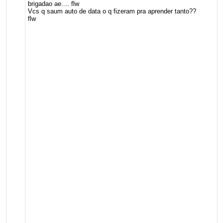
brigadao ae.... flw
Vcs q saum auto de data o q fizeram pra aprender tanto??
flw