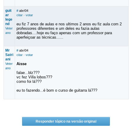
guit
#
abr/04
ar
citar
·
votar
lege
nd
eu fiz 7 anos de aulas e nos ultimos 2 anos eu fiz aula com 2
professores diferentes e um deles eu fazia aulas
Veter
dobradas....hoje eu faço apenas com um professor para
ano
aperfeiçoar as técnicas......
Mr
#
abr/04
Satri
citar
·
votar
ani
Aisse
Veter
ano
falae...blz???
vc fez Villa lobos???
como foi lá???
eu to fazendo...é bom o curso de guitarra lá???
Responder tópico na versão original