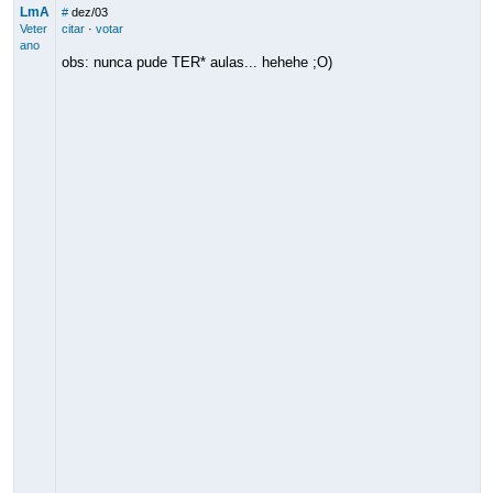
LmA
#
dez/03
Veter
citar
·
votar
ano
obs: nunca pude TER* aulas... hehehe ;O)