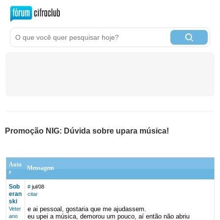
Promoção NIG: Dúvida sobre upara música!
Auto
Mensagem
r
Sob
#
jul/08
eran
citar
ski
e ai pessoal, gostaria que me ajudassem.
Veter
eu upei a música, demorou um pouco, aí então não abriu
ano