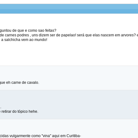
guntou de que e como sao feitas?
a de carnes podres , uns dizem ser de papelao! será que elas nascem em arvores? 
o a salchicha vem ao mundo!
ue eh carne de cavalo.
.
 retirar do tópico hehe.
cidas vulgarmente como "vina" aqui em Curitiba-