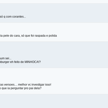
. só q com corantes...
ia pele do cara, só que foi raspada e polida
um sei...
mburger eh feito de MINHOCA!?
as versoes.... melhor vc investigar isso!
o que ia perguntar pro pai dela?