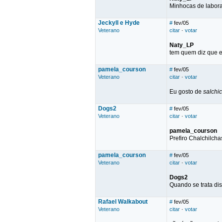
Minhocas de labora
Jeckyll e Hyde
#
fev/05
Veterano
citar
·
votar
Naty_LP
tem quem diz que e
pamela_courson
#
fev/05
Veterano
citar
·
votar
Eu gosto de
salchi
Dogs2
#
fev/05
Veterano
citar
·
votar
pamela_courson
Prefiro Chalchilcha
pamela_courson
#
fev/05
Veterano
citar
·
votar
Dogs2
Quando se trata diss
Rafael Walkabout
#
fev/05
Veterano
citar
·
votar