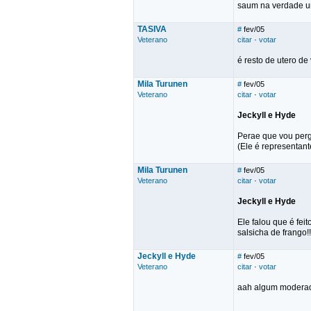
saum na verdade um
TASIVA
#
fev/05
Veterano
citar
·
votar
é resto de utero de
Mila Turunen
#
fev/05
Veterano
citar
·
votar
Jeckyll e Hyde
Perae que vou perg
(Ele é representant
Mila Turunen
#
fev/05
Veterano
citar
·
votar
Jeckyll e Hyde
Ele falou que é fei
salsicha de frango!!
Jeckyll e Hyde
#
fev/05
Veterano
citar
·
votar
aah algum moderador