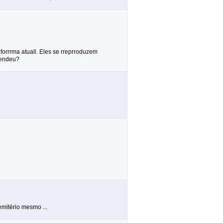
 forrrma atuall. Eles se rreprroduzem
rendeu?
mitério mesmo ...