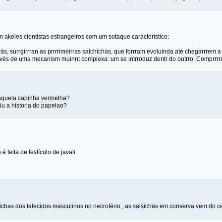
 akeles cientistas estrangeiros com um sotaque característico:
ás, surrgirrran as prrrrimeirras salchichas, que forrram evoluinda até chegarrrem a
vés de uma mecanism muinnt complexa: um se intrroduz dentr do outrro. Comprrr
 aquela capinha vermelha?
iu a historia do papelao?
 feita de testículo de javali
ichas dos falecidos masculinos no necrotério , as salsichas em conserva vem do ce