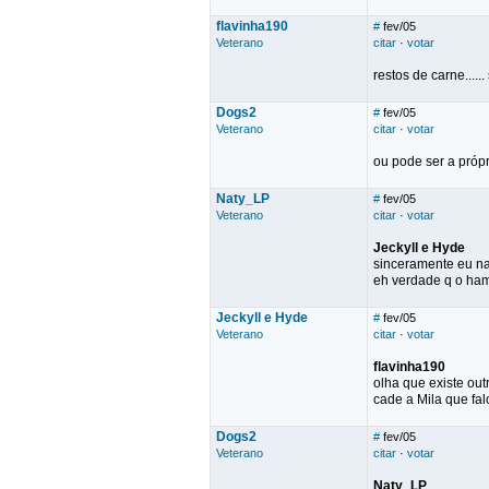
flavinha190
#
fev/05
Veterano
citar
·
votar
restos de carne.....
Dogs2
#
fev/05
Veterano
citar
·
votar
ou pode ser a própr
Naty_LP
#
fev/05
Veterano
citar
·
votar
Jeckyll e Hyde
sinceramente eu na
eh verdade q o ha
Jeckyll e Hyde
#
fev/05
Veterano
citar
·
votar
flavinha190
olha que existe outr
cade a Mila que fal
Dogs2
#
fev/05
Veterano
citar
·
votar
Naty_LP