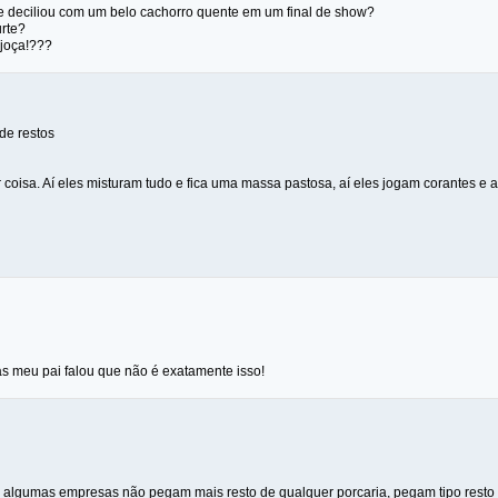
 deciliou com um belo cachorro quente em um final de show?
rte?
 joça!???
 de restos
coisa. Aí eles misturam tudo e fica uma massa pastosa, aí eles jogam corantes e 
mas meu pai falou que não é exatamente isso!
 algumas empresas não pegam mais resto de qualquer porcaria, pegam tipo resto d