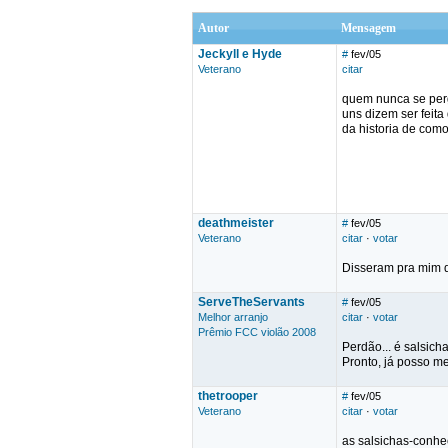
Autor
Mensagem
Jeckyll e Hyde
#
fev/05
Veterano
citar
quem nunca se per
uns dizem ser feit
da historia de com
deathmeister
#
fev/05
Veterano
citar
·
votar
Disseram pra mim q
ServeTheServants
#
fev/05
Melhor arranjo
citar
·
votar
Prêmio FCC violão 2008
Perdão... é salsicha
Pronto, já posso me
thetrooper
#
fev/05
Veterano
citar
·
votar
as salsichas-conhe