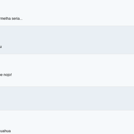
melha seria...
u
e nojo!
huahua