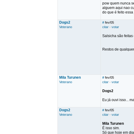
pow quem nunca se
alguem aqui nao cu
do que é feito essa
Dogs2
#
fev/05
Veterano
citar
·
votar
Salsicha são feitas
Restos de qualquer 
Mila Turunen
#
fev/05
Veterano
citar
·
votar
Dogs2
Eu já ouvi isso... 
Dogs2
#
fev/05
Veterano
citar
·
votar
Mila Turunen
É isso sim.
Só que hoje em dia