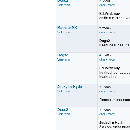
Dogs2
#
fev/05
Veterano
citar
·
votar
EduArdanuy
então a capinha ver
MatheusMX
#
fev/05
Veterano
citar
·
votar
Dogs2
uaehuheauheauha
Dogs2
#
fev/05
Veterano
citar
·
votar
EduArdanuy
huahuahauhaua qu
huahuahuahua
Jeckyll e Hyde
#
fev/05
Veterano
citar
·
votar
Fimose uheheuhue
Dogs2
#
fev/05
Veterano
citar
·
votar
Jeckyll e Hyde
é a camisinha hua