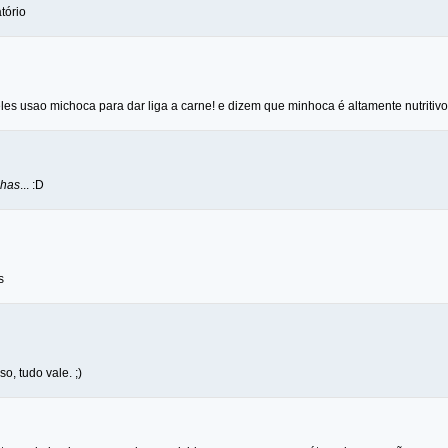
tório
les usao michoca para dar liga a carne! e dizem que minhoca é altamente nutritivo
chas
... :D
s
o, tudo vale. ;)