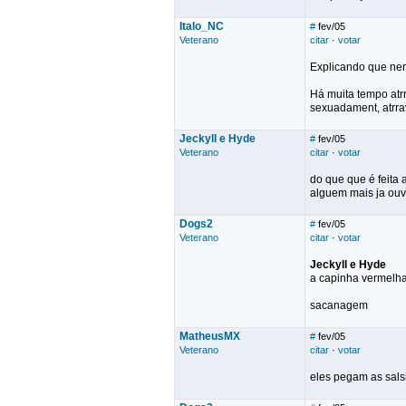
Italo_NC
#
fev/05
Veterano
citar
·
votar
Explicando que nem
Há muita tempo atrr
sexuadament, atrra
Jeckyll e Hyde
#
fev/05
Veterano
citar
·
votar
do que que é feita
alguem mais ja ouv
Dogs2
#
fev/05
Veterano
citar
·
votar
Jeckyll e Hyde
a capinha vermelha é
sacanagem
MatheusMX
#
fev/05
Veterano
citar
·
votar
eles pegam as sals