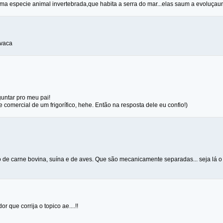
a especie animal invertebrada,que habita a serra do mar...elas saum a evoluçau
 vaca
untar pro meu pai!
e comercial de um frigorífico, hehe. Então na resposta dele eu confio!)
to de carne bovina, suína e de aves. Que são mecanicamente separadas... seja lá o
 que corrija o topico ae....!!