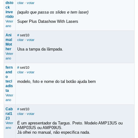
dsto
citar
·
votar
ck
inve
(aquilo que passa os slides e tem laser)
rtido
Super Plus Datashow With Lasers
Veter
ano
Ani
#
set/10
mal
citar
·
votar
Mot
her
Usa a tampa da lâmpada.
Veter
ano
fern
#
set/10
and
citar
·
votar
o
tecl
modelo, foto e nome do tal botão ajuda bem
adis
ta
Veter
ano
Cab
#
set/10
ral1
citar
·
votar
23
É um apresentador da Targus. Preto. Modelo AMP13US ou
Veter
AMP03US ou AMP09US.
ano
Já olhei no manual, não especifica nada.