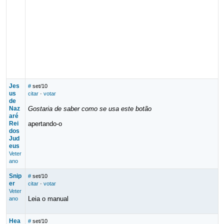
Jes
#
set/10
us
citar
·
votar
de
Naz
Gostaria de saber como se usa este botão
aré
Rei
apertando-o
dos
Jud
eus
Veter
ano
Snip
#
set/10
er
citar
·
votar
Veter
Leia o manual
ano
Hea
#
set/10