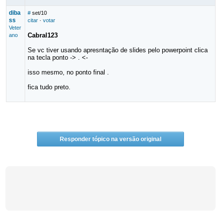
diba
#
set/10
ss
citar
·
votar
Veter
Cabral123
ano
Se vc tiver usando apresntação de slides pelo powerpoint clica
na tecla ponto -> . <-
isso mesmo, no ponto final .
fica tudo preto.
Responder tópico na versão original