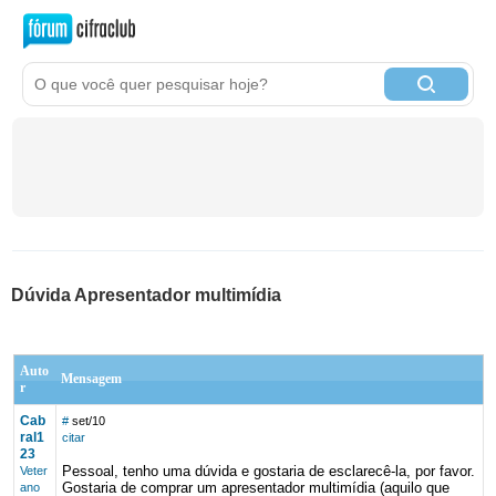
Dúvida Apresentador multimídia
Auto
Mensagem
r
Cab
#
set/10
ral1
citar
23
Pessoal, tenho uma dúvida e gostaria de esclarecê-la, por favor.
Veter
Gostaria de comprar um apresentador multimídia (aquilo que
ano