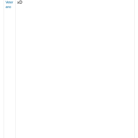
xD
Veter
ano