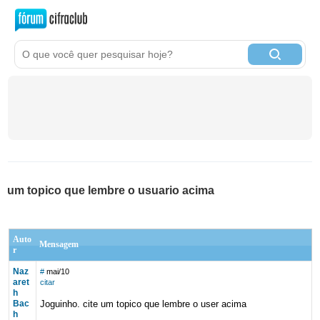
um topico que lembre o usuario acima
Auto
Mensagem
r
Naz
#
mai/10
aret
citar
h
Bac
Joguinho. cite um topico que lembre o user acima
h