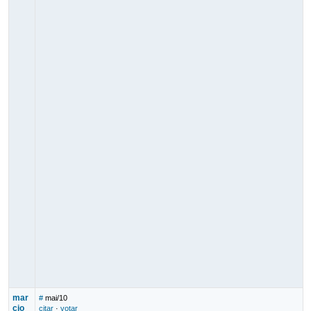
mar
#
mai/10
cio_
citar
·
votar