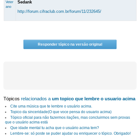
Sedank
Veter
ano
http://forum.cifraclub.com.br/forum/11/232645/
Responder tópico na versão original
Tópicos
relacionados a
um topico que lembre o usuario acima
Cite uma música que te lembre o usuário acima.
Topico da sinceridade(O que voce pensa do usuario acima)
Tópico oficial para não fazermos ilações, mas concluirmos sem provas
que o usuário acima está
Que idade mental tu acha que o usuário acima tem?
Lembre-se: só poste se puder ajudar ou enriquecer o tópico. Obrigado!