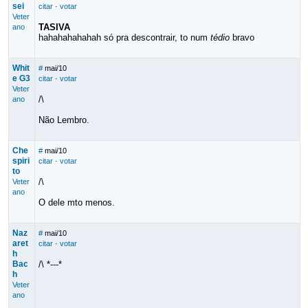
sei
citar
·
votar
Veter
TASIVA
ano
hahahahahahah só pra descontrair, to num
tédio
bravo
Whit
#
mai/10
e G3
citar
·
votar
Veter
/\
ano
Não Lembro.
Che
#
mai/10
spiri
citar
·
votar
to
/\
Veter
ano
O dele mto menos.
Naz
#
mai/10
aret
citar
·
votar
h
Bac
/\ *---*
h
Veter
ano