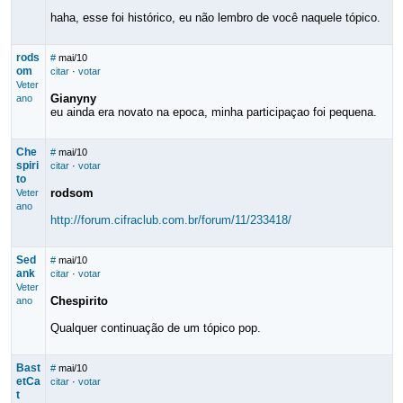
haha, esse foi histórico, eu não lembro de você naquele tópico.
rods
#
mai/10
om
citar
·
votar
Veter
Gianyny
ano
eu ainda era novato na epoca, minha participaçao foi pequena.
Che
#
mai/10
spiri
citar
·
votar
to
rodsom
Veter
ano
http://forum.cifraclub.com.br/forum/11/233418/
Sed
#
mai/10
ank
citar
·
votar
Veter
Chespirito
ano
Qualquer continuação de um tópico pop.
Bast
#
mai/10
etCa
citar
·
votar
t