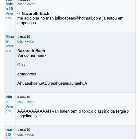
hale
citar
·
votar
n 15
oi
Nazareth Bach
Veter
me adiciona no msn juliocabeao@hotmail.com ja estou em
ano
arapongas
Mino
#
mai/10
w
citar
·
votar
Veter
Nazareth Bach
ano
Vai comer hein?
Obs:
arapongas
AhuaeuhaehuAEuheahueahuauhaehuA
Villt
#
mai/10
s
citar
·
votar
Veter
AAAAAAAAAAAH van halen tem o tópico clássico da fergie x
ano
angelina jolie
mar
#
mai/10
cio_
citar
·
votar