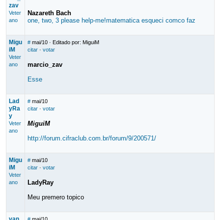
zav
Nazareth Bach
Veter
one, two, 3 please help-me!matematica esqueci comco faz
ano
Migu
#
mai/10
· Editado por: MiguiM
iM
citar
·
votar
Veter
marcio_zav
ano
Esse
Lad
#
mai/10
yRa
citar
·
votar
y
MiguiM
Veter
ano
http://forum.cifraclub.com.br/forum/9/200571/
Migu
#
mai/10
iM
citar
·
votar
Veter
LadyRay
ano
Meu premero topico
van
#
mai/10