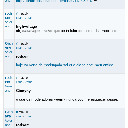
http://forum.cifraclub.com.br/forum/11/203291/
=*
ano
rods
#
mai/10
om
citar
·
votar
Veter
highvoltage
ano
ah, sacanagem, achei que ce ia falar do topico das mobiletes
Gian
#
mai/10
yny
citar
·
votar
Veter
rodsom
ano
hoje vo vorta de madrugada sei que ela ta com meu amigo :|
rods
#
mai/10
om
citar
·
votar
Veter
Gianyny
ano
o que os moderadores vêem? nunca vou me esquecer desse.
Gian
#
mai/10
yny
citar
·
votar
Veter
rodsom
ano