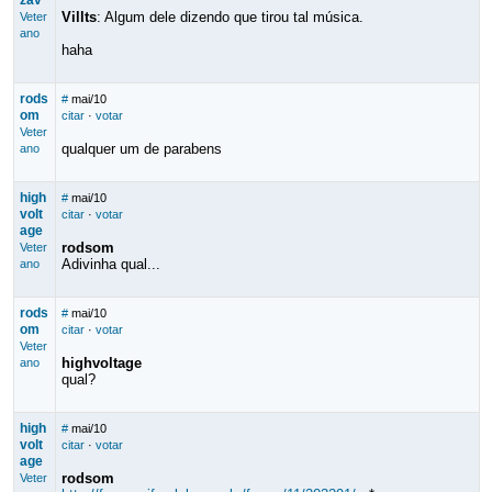
zav
Villts
: Algum dele dizendo que tirou tal música.
Veter
ano
haha
rods
#
mai/10
om
citar
·
votar
Veter
qualquer um de parabens
ano
high
#
mai/10
volt
citar
·
votar
age
rodsom
Veter
Adivinha qual...
ano
rods
#
mai/10
om
citar
·
votar
Veter
highvoltage
ano
qual?
high
#
mai/10
volt
citar
·
votar
age
rodsom
Veter