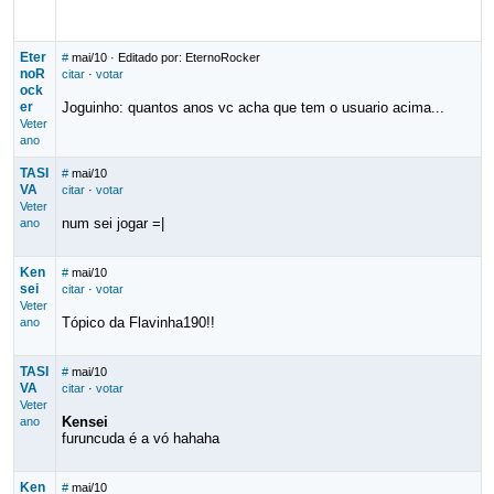
Eter
#
mai/10
· Editado por: EternoRocker
noR
citar
·
votar
ock
er
Joguinho: quantos anos vc acha que tem o usuario acima...
Veter
ano
TASI
#
mai/10
VA
citar
·
votar
Veter
num sei jogar =|
ano
Ken
#
mai/10
sei
citar
·
votar
Veter
Tópico da Flavinha190!!
ano
TASI
#
mai/10
VA
citar
·
votar
Veter
Kensei
ano
furuncuda é a vó hahaha
Ken
#
mai/10