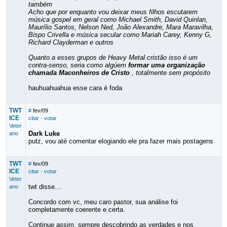
também
Acho que por enquanto vou deixar meus filhos escutarem
música gospel em geral como Michael Smith, David Quinlan,
Maurílio Santos, Nelson Ned, João Alexandre, Mara Maravilha,
Bispo Crivella e música secular como Mariah Carey, Kenny G,
Richard Clayderman e outros
Quanto a esses grupos de Heavy Metal cristão isso é um
contra-senso, seria como algúem
formar uma organização
chamada Maconheiros de Cristo
, totalmente sem propósito
hauhuahuahua esse cara é foda
TWT
#
fev/09
ICE
citar
·
votar
Veter
Dark Luke
ano
putz, vou até comentar elogiando ele pra fazer mais postagens
TWT
#
fev/09
ICE
citar
·
votar
Veter
twt disse...
ano
Concordo com vc, meu caro pastor, sua análise foi
completamente coerente e certa.
Continue assim, sempre descobrindo as verdades e nos