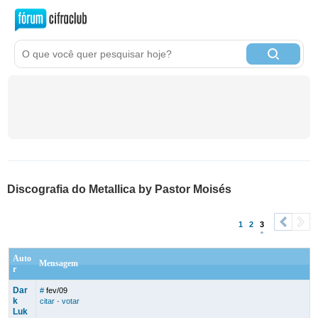
Discografia do Metallica by Pastor Moisés
1
2
3
<
>
Auto
Mensagem
r
Dar
#
fev/09
k
citar
·
votar
Luk