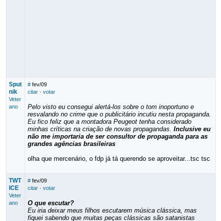
Sput
#
fev/09
nik
citar
·
votar
Veter
Pelo visto eu consegui alertá-los sobre o tom inoportuno e
ano
resvalando no crime que o publicitário incutiu nesta propaganda.
Eu fico feliz que a montadora Peugeot tenha considerado
minhas críticas na criação de novas propagandas.
Inclusive eu
não me importaria de ser consultor de propaganda para as
grandes agências brasileiras
olha que mercenário, o fdp já tá querendo se aproveitar...tsc tsc
TWT
#
fev/09
ICE
citar
·
votar
Veter
O que escutar?
ano
Eu iria deixar meus filhos escutarem música clássica, mas
fiquei sabendo que muitas peças clássicas são satanistas