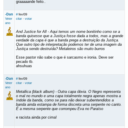
graaaaande feito..
-Dan
#
fev/09
Veter
citar
·
votar
ano
And Justice for All - Aqui temos um nome bonitinho como se a
banda quisesse que a Justiça fosse dada a todos, mas a grande
verdade da capa é que a banda prega a destruição da Justiça.
Que outro tipo de interpretação podemos ter de uma imagem da
Justiça sendo destruída? Metaleiros são muito burros
Esse pastor não sabe o que é sarcasmo e ironia. Deve ser
pecado tb.
ahsuhuas
-Dan
#
fev/09
Veter
citar
·
votar
ano
Metallica (black album) - Outra capa óbvia. O Negro representa
o mal no mundo e uma capa totalmente negra apenas mostra a
índole da banda, como se para não deixar subentendidos a
banda ainda estampa de forma discreta uma serpente no canto.
É a mesma serpente que corrompeu Eva no Paraíso
e racista ainda por cima!