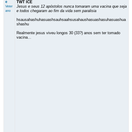
e
TWT ICE
Jesus e seus 12 apóstolos nunca tomaram uma vacina que seja
Veter
e todos chegaram ao fim da vida sem paralisia
ano
hsausahashuhasuashsauhsaahsusahaushasuashasuhasuashua
shashu
Realmente jesus viveu longos 30 (33?) anos sem ter tomado
vacina...