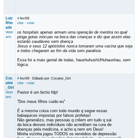
Luiz
#
fev/09
Rho
citar
·
votar
ads
os hospitais apenas armam uma operação de mentira no qual
Veter
pinga gotas inócuas na boca das crianças e diz que assim elas
ano
estarão saudáveis sem doença
Jesus e seus 12 apóstolos nunca tomaram uma vacina que seja
e todos chegaram ao fim da vida sem paralisia
Essa foi a mais genial de todas, haushuhushUHuhaushau, sem
lógica.
Coc
#
fev/09
· Editado por: Cocaine_Girl
aine
citar
·
votar
_Girl
Pastor é um bicho fdp!
Veter
ano
''Dos meus filhos cuido eu''
É a mesma coisa com todo mundo q segue essas
babaquices impostas por falsos profetas!
Não generalizo, mas pessoas q crêem em tudo q sai
da boca desses indivíduos não acreditam na cura de
doenças pela medicina, e acho q nem em Deus!
Minha vizinha jogou TODOS os remédios de depressão