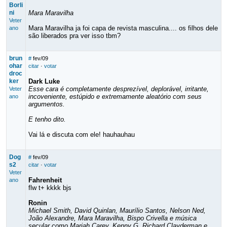
Borli
ni
Mara Maravilha
Veter
Mara Maravilha ja foi capa de revista masculina.... os filhos dele
ano
são liberados pra ver isso tbm?
brun
#
fev/09
ohar
citar
·
votar
droc
ker
Dark Luke
Esse cara é completamente desprezível, deplorável, irritante,
Veter
incoveniente, estúpido e extremamente aleatório com seus
ano
argumentos.
E tenho dito.
Vai lá e discuta com ele! hauhauhau
Dog
#
fev/09
s2
citar
·
votar
Veter
Fahrenheit
ano
flw t+ kkkk bjs
Ronin
Michael Smith, David Quinlan, Maurílio Santos, Nelson Ned,
João Alexandre, Mara Maravilha, Bispo Crivella e música
secular como Mariah Carey, Kenny G, Richard Clayderman e