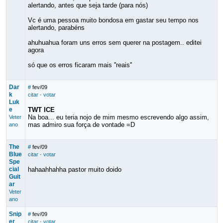
alertando, antes que seja tarde (para nós)
Vc é uma pessoa muito bondosa em gastar seu tempo nos
alertando, parabéns
ahuhuahua foram uns erros sem querer na postagem.. editei
agora
só que os erros ficaram mais ''reais''
Dar
#
fev/09
k
citar
·
votar
Luk
e
TWT ICE
Na boa... eu teria nojo de mim mesmo escrevendo algo assim,
Veter
mas admiro sua força de vontade =D
ano
The
#
fev/09
Blue
citar
·
votar
Spe
cial
hahaahhahha pastor muito doido
Guit
ar
Veter
ano
Snip
#
fev/09
er
citar
·
votar