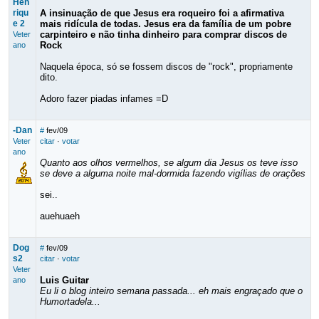
Hen
riqu
A insinuação de que Jesus era roqueiro foi a afirmativa
e 2
mais ridícula de todas. Jesus era da família de um pobre
carpinteiro e não tinha dinheiro para comprar discos de
Veter
Rock
ano
Naquela época, só se fossem discos de "rock", propriamente
dito.
Adoro fazer piadas infames =D
-Dan
#
fev/09
Veter
citar
·
votar
ano
Quanto aos olhos vermelhos, se algum dia Jesus os teve isso
se deve a alguma noite mal-dormida fazendo vigílias de orações
sei..
auehuaeh
Dog
#
fev/09
s2
citar
·
votar
Veter
Luis Guitar
ano
Eu li o blog inteiro semana passada... eh mais engraçado que o
Humortadela...