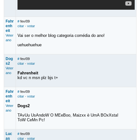
Fahr
#
fev/09
enh
citar
·
votar
eit
Vai ser o melhor blog categoria comédia do ano!
Veter
ano
uehuehuehue
Dog
#
fev/09
s2
citar
·
votar
Veter
Fahrenheit
ano
kd vc n msn plz bjs t+
Fahr
#
fev/09
enh
citar
·
votar
eit
Dogs2
Veter
ano
TAvUu UsAndoW O MEeBoo, Maizxx è UmA BOxXsta!
ToW CeMn Pc!
Luc
#
fev/09
as
citar
·
votar