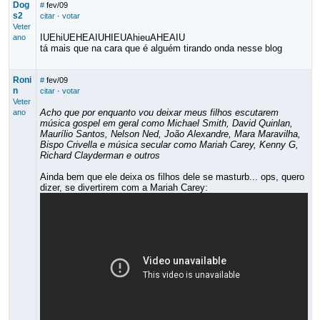
Dog
#
fev/09
s2
citar
·
votar
Veter
IUEhiUEHEAIUHIEUAhieuAHEAIU
ano
tá mais que na cara que é alguém tirando onda nesse blog
Roni
#
fev/09
n
citar
·
votar
Veter
Acho que por enquanto vou deixar meus filhos escutarem
ano
música gospel em geral como Michael Smith, David Quinlan,
Maurílio Santos, Nelson Ned, João Alexandre, Mara Maravilha,
Bispo Crivella e música secular como Mariah Carey, Kenny G,
Richard Clayderman e outros
Ainda bem que ele deixa os filhos dele se masturb... ops, quero
dizer, se divertirem com a Mariah Carey: