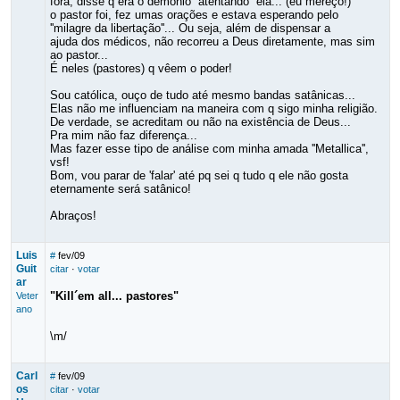
fora, disse q era o demônio ''atentando'' ela... (eu mereço!)
o pastor foi, fez umas orações e estava esperando pelo
''milagre da libertação''... Ou seja, além de dispensar a
ajuda dos médicos, não recorreu a Deus diretamente, mas sim
ao pastor...
É neles (pastores) q vêem o poder!
Sou católica, ouço de tudo até mesmo bandas satânicas...
Elas não me influenciam na maneira com q sigo minha religião.
De verdade, se acreditam ou não na existência de Deus...
Pra mim não faz diferença...
Mas fazer esse tipo de análise com minha amada ''Metallica'',
vsf!
Bom, vou parar de 'falar' até pq sei q tudo q ele não gosta
eternamente será satânico!
Abraços!
Luis
#
fev/09
Guit
citar
·
votar
ar
"Kill´em all... pastores"
Veter
ano
\m/
Carl
#
fev/09
os
citar
·
votar