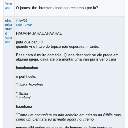
Veter
O james_the_bronson ainda nao reclamou por la?
ano
gho
#
fev/09
stba
citar
·
votar
star
d
HAUAHAUAHAUAHAAHAU
Veter
puta que pariu!!!
ano
quando vi o título do tópico não esperava rir tanto.
Esse cara é muito comédia. Queria descobrir se ele prega em
alguma igreja, dava ate pra montar uma van pra ir ver o cara
hauahauahau
o perfil dele:
"Livros favoritos
* Bíblia
* é claro
"
haauhaua
"Como um comunista eu não acredito em céu ou na Bíblia mas,
como um cientista eu acredito agora no inferno
parece gibi antigo da marvel, do homem de ferro contra os