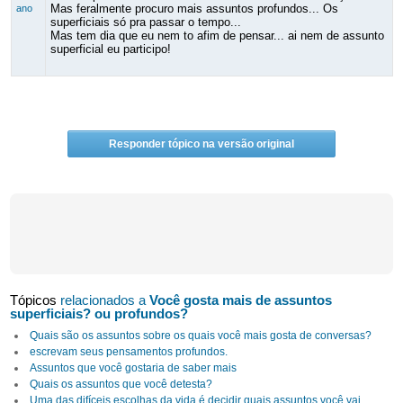
Mas feralmente procuro mais assuntos profundos... Os
ano
superficiais só pra passar o tempo...
Mas tem dia que eu nem to afim de pensar... ai nem de assunto
superficial eu participo!
Responder tópico na versão original
Tópicos
relacionados a
Você gosta mais de assuntos
superficiais? ou profundos?
Quais são os assuntos sobre os quais você mais gosta de conversas?
escrevam seus pensamentos profundos.
Assuntos que você gostaria de saber mais
Quais os assuntos que você detesta?
Uma das difíceis escolhas da vida é decidir quais assuntos você vai