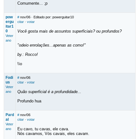
Comumente... ;p
pow
#
nov/06
· Editado por: powerguitar10
ergu
citar
·
votar
itar1
0
Você gosta mais de assuntos superficiais? ou profundos?
Veter
ano
"odeio enrolações...apenas as como!"
by.: Rocco!
\\o
Fodi
#
nov/06
us
citar
·
votar
Veter
Quão superficial é a profundidade...
ano
Profundo hua
Pard
#
nov/06
al
citar
·
votar
Veter
Eu cavo, tu cavas, ele cava.
ano
Nós cavamos, Vós cavais, eles cavam.