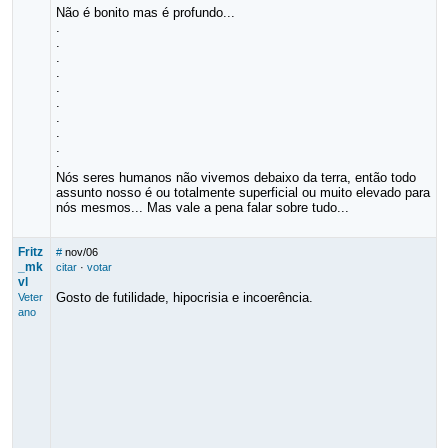
Não é bonito mas é profundo...
.
.
.
.
.
.
.
.
.
.
Nós seres humanos não vivemos debaixo da terra, então todo
assunto nosso é ou totalmente superficial ou muito elevado para
nós mesmos... Mas vale a pena falar sobre tudo...
Fritz
#
nov/06
_mk
citar
·
votar
vl
Gosto de futilidade, hipocrisia e incoerência.
Veter
ano