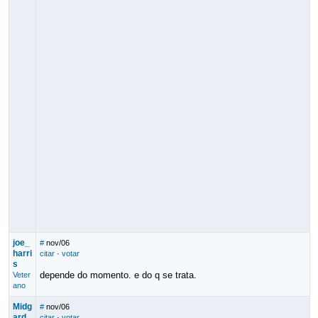
joe_
#
nov/06
harri
citar
·
votar
s
depende do momento. e do q se trata.
Veter
ano
Midg
#
nov/06
ard
citar
·
votar