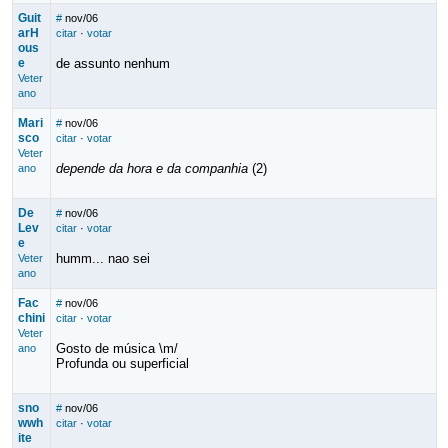
Guit
#
nov/06
arH
citar
·
votar
ous
e
de assunto nenhum
Veter
ano
Mari
#
nov/06
sco
citar
·
votar
Veter
depende da hora e da companhia
(2)
ano
De
#
nov/06
Lev
citar
·
votar
e
humm... nao sei
Veter
ano
Fac
#
nov/06
chini
citar
·
votar
Veter
Gosto de música \m/
ano
Profunda ou superficial
sno
#
nov/06
wwh
citar
·
votar
ite