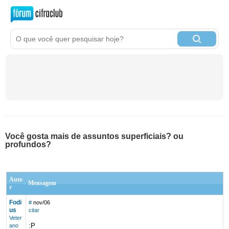
Você gosta mais de assuntos superficiais? ou
profundos?
Auto
Mensagem
r
Fodi
#
nov/06
us
citar
Veter
:P
ano