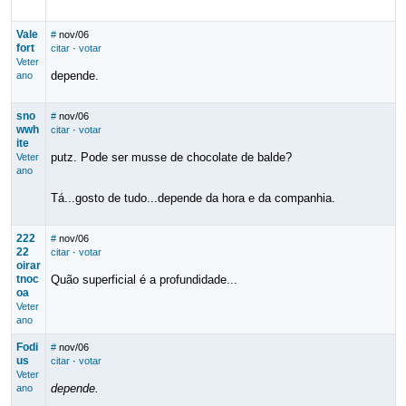
Vale
#
nov/06
fort
citar
·
votar
Veter
depende.
ano
sno
#
nov/06
wwh
citar
·
votar
ite
putz. Pode ser musse de chocolate de balde?
Veter
ano
Tá...gosto de tudo...depende da hora e da companhia.
222
#
nov/06
22
citar
·
votar
oirar
tnoc
Quão superficial é a profundidade...
oa
Veter
ano
Fodi
#
nov/06
us
citar
·
votar
Veter
depende.
ano