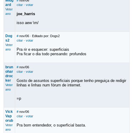
Midg
#
nov/06
ard
citar
·
votar
Veter
joe_harris
ano
isso aew \m/
Dog
#
nov/06
· Editado por: Dogs2
s2
citar
·
votar
Veter
Pra rir e esquecer: superficiais
ano
Pra ficar o dia todo pensando: profundos
brun
#
nov/06
ohar
citar
·
votar
droc
ker
Gosto de assuntos superficiais porque tenho preguiça de redigir
linhas e linhas num fórum de internet.
Veter
ano
=p
Vick
#
nov/06
Vap
citar
·
votar
orub
Pra bom entendedor, o superficial basta.
Veter
ano