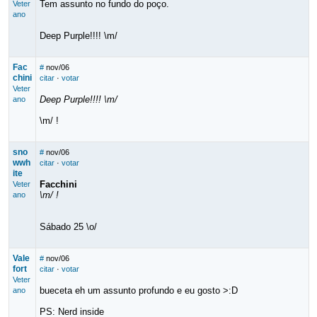
Tem assunto no fundo do poço.
Veter
ano
Deep Purple!!!! \m/
Fac
#
nov/06
chini
citar
·
votar
Veter
Deep Purple!!!! \m/
ano
\m/ !
sno
#
nov/06
wwh
citar
·
votar
ite
Facchini
Veter
\m/ !
ano
Sábado 25 \o/
Vale
#
nov/06
fort
citar
·
votar
Veter
bueceta eh um assunto profundo e eu gosto >:D
ano
PS: Nerd inside