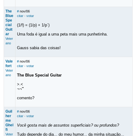
The
#
nov/06
Blue
citar
·
votar
Spe
cial
(1/f) = (1/p) + 1/p´)
Guit
ar
Uma foda é igual a uma peta mais uma punhetinha.
Veter
ano
Gauss sabia das coisas!
Vale
#
nov/06
fort
citar
·
votar
Veter
The Blue Special Guitar
ano
>.<
¬¬'''
comento?
Guil
#
nov/06
her
citar
·
votar
me
Ghel
Você gosta mais de assuntos superficiais? ou profundos?
fi
Tudo depende do dia... do meu humor... da minha situação...
Veter