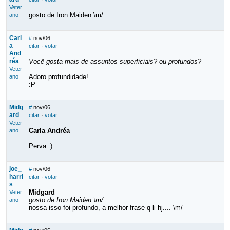
Veter
gosto de Iron Maiden \m/
ano
Carl
#
nov/06
a
citar
·
votar
And
réa
Você gosta mais de assuntos superficiais? ou profundos?
Veter
Adoro profundidade!
ano
:P
Midg
#
nov/06
ard
citar
·
votar
Veter
Carla Andréa
ano
Perva :)
joe_
#
nov/06
harri
citar
·
votar
s
Midgard
Veter
gosto de Iron Maiden \m/
ano
nossa isso foi profundo, a melhor frase q li hj.... \m/