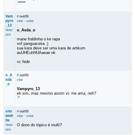
:*****
Vam
#
out/05
pyro
citar
·
votar
_13
o_Asda_o
Veter
ano
mane fraldinha o ke rapa
vsf panguaceira ;)
sua kara deve ser uma kara de artikum
auUHEuhHUAaeae ok
vc fede
o_A
#
out/05
sda
citar
_o
Vampyro_13
eh sim, mas mesmo assim vc me ama, neh?
:*
sno
#
out/05
wwh
citar
·
votar
ite
O dono do tópico é multi?
Veter
ano