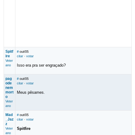
Spitf
#
out/05
ire
citar
·
votar
Veter
Isso era pra ser engraçado?
ano
pag
#
out/05
ode
citar
·
votar
nem
mort
Meus pêsames.
o
Veter
ano
Mad
#
out/05
_Jaz
citar
·
votar
z
Spitfire
Veter
ano