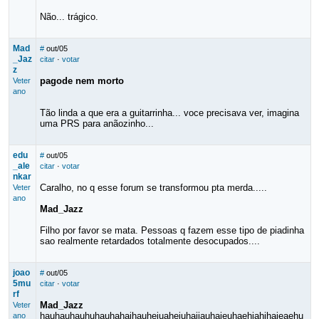
Não... trágico.
Mad
#
out/05
_Jaz
citar
·
votar
z
pagode nem morto
Veter
ano
Tão linda a que era a guitarrinha... voce precisava ver, imagina
uma PRS para anãozinho...
edu
#
out/05
_ale
citar
·
votar
nkar
Caralho, no q esse forum se transformou pta merda.....
Veter
ano
Mad_Jazz
Filho por favor se mata. Pessoas q fazem esse tipo de piadinha
sao realmente retardados totalmente desocupados....
joao
#
out/05
5mu
citar
·
votar
rf
Mad_Jazz
Veter
hauhauhauhuhauhahaihauheiuaheiuhaiiauhaieuhaehiahihaieaehu
ano