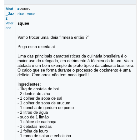
Mad
#
out/05
_Jaz
citar
·
votar
z
squee
Veter
ano
Vamo trocar uma ideia firmeza então ?^
Pega essa receita aí :
Uma das principais características da culinária brasileira é o
maior uso do refogado, em detrimento à técnica da fritura. Vaca
atolada é um bom exemplo de prato típico da culinária brasileira.
O caldo que se forma durante o processo de cozimento é uma
delícia! Com arroz não tem nada igual!!
Ingredientes:
- 1kg de costela de boi
- 2 dentes de alho
- 1 colher de sopa de sal
- 1 colher de sopa de urucum
- 1 concha de gordura de porco
- 2 litros de água
- suco de 1 limão
- 1 cálice de cachaça
- 3 cebolas médias
- 1 folha de louro
- 1 ramo de salsa e cebolinha