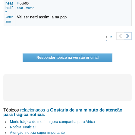
heat
#
out/05
hclif
citar
·
votar
f
Vai ser nerd assim la na pqp
Veter
ano
1
2
<
>
Responder tópico na versão original
Tópicos
relacionados a
Gostaria de um minuto de atenção
para tragica noticia.
Morte trágica de menina gera campanha para Afríca
Notícia! Notícia!
Atenção: notícia super importante