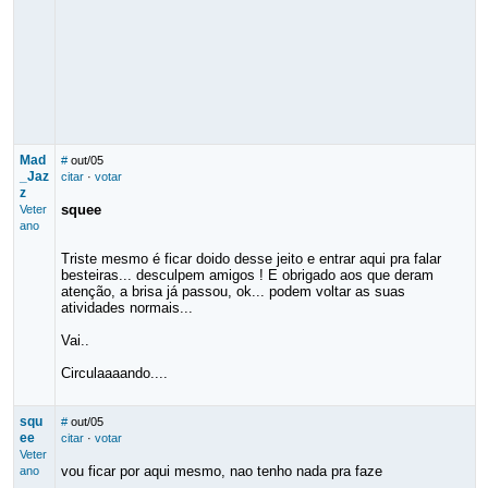
Mad
#
out/05
_Jaz
citar
·
votar
z
squee
Veter
ano
Triste mesmo é ficar doido desse jeito e entrar aqui pra falar
besteiras... desculpem amigos ! E obrigado aos que deram
atenção, a brisa já passou, ok... podem voltar as suas
atividades normais...
Vai..
Circulaaaando....
squ
#
out/05
ee
citar
·
votar
Veter
vou ficar por aqui mesmo, nao tenho nada pra faze
ano