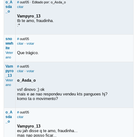
o_A
#
out/05
· Editado por: o_Asda_o
sda
citar
_o
Vampyro_13
tb te amo, fraudinha.
:*
sno
#
out/05
wwh
citar
·
votar
ite
Que trágico.
Veter
ano
Vam
#
out/05
pyro
citar
·
votar
_13
o_Asda_o
Veter
ano
vsf dinovo ;) ok
mais e ae nao respondeu vendeu kts panguoes hj?
komo ta o movimento?
o_A
#
out/05
sda
citar
_o
Vampyro_13
eu jah disse q te amo, fraudinha...
mas nao posso ficar...