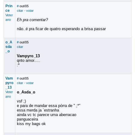
Prin
#
out/05
ce
citar
·
votar
Veter
Eh pra comentar?
ano
não..é pra ficar de quatro esperando a brisa passar
o_A
#
out/05
sda
citar
_o
Vampyro_13
qnto amor.....
:*
Vam
#
out/05
pyro
citar
·
votar
_13
o_Asda_o
Veter
ano
vsf ;)
e para de mandar essa pórra de " ;*"
essa merda ja ´estranha
ainda vc tc parece uma aberracao
panguaceira
kiss my bags ok