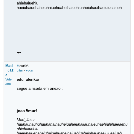
ahiehaiuehiu
haeiuhaiuehaheiuhaiuehuaheihaiuehiuaheiuhauihaeiuiueaiueh
¬¬
Mad
#
out/05
_Jaz
citar
·
votar
z
edu_alenkar
Veter
ano
segue a risada em anexo :
joao 5murf
Mad_Jazz
hauhauhauhuhauhahaihauheiuaheiuhaiiauhaieuhaehiahihaieaehu
ahiehaiuehiu
haeiuhaiuehaheiuhaiuehuaheihaiuehiuaheiuhauihaeiuiueaiueh