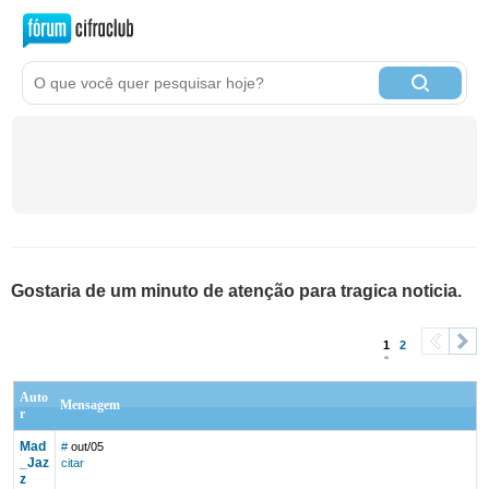
Gostaria de um minuto de atenção para tragica noticia.
1
2
<
>
Auto
Mensagem
r
Mad
#
out/05
_Jaz
citar
z