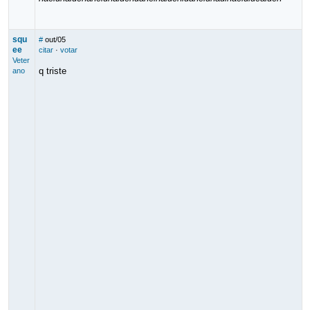
squ
#
out/05
ee
citar
·
votar
Veter
q triste
ano