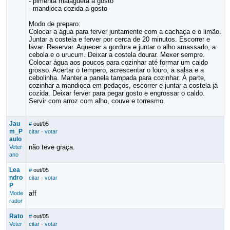
- pimenta malagueta a gosto
- mandioca cozida a gosto
Modo de preparo:
Colocar a água para ferver juntamente com a cachaça e o limão.
Juntar a costela e ferver por cerca de 20 minutos. Escorrer e
lavar. Reservar. Aquecer a gordura e juntar o alho amassado, a
cebola e o urucum. Deixar a costela dourar. Mexer sempre.
Colocar água aos poucos para cozinhar até formar um caldo
grosso. Acertar o tempero, acrescentar o louro, a salsa e a
cebolinha. Manter a panela tampada para cozinhar. À parte,
cozinhar a mandioca em pedaços, escorrer e juntar a costela já
cozida. Deixar ferver para pegar gosto e engrossar o caldo.
Servir com arroz com alho, couve e torresmo.
Jau
#
out/05
m_P
citar
·
votar
aulo
não teve graça.
Veter
ano
Lea
#
out/05
ndro
citar
·
votar
P
aff
Mode
rador
Rato
#
out/05
Veter
citar
·
votar