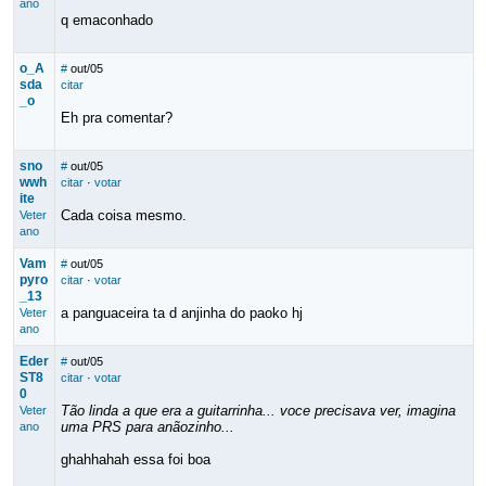
ano
q emaconhado
o_A
#
out/05
sda
citar
_o
Eh pra comentar?
sno
#
out/05
wwh
citar
·
votar
ite
Cada coisa mesmo.
Veter
ano
Vam
#
out/05
pyro
citar
·
votar
_13
a panguaceira ta d anjinha do paoko hj
Veter
ano
Eder
#
out/05
ST8
citar
·
votar
0
Tão linda a que era a guitarrinha... voce precisava ver, imagina
Veter
uma PRS para anãozinho...
ano
ghahhahah essa foi boa