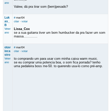
ano
Valew, dá pra tirar som (bem)pesado?
Luk
#
mar/04
as_
citar
·
votar
B
Lissa_Cox
Veter
se a sua guitarra tiver um bom humbucker da pra fazer um som
ano
massa..............
otav
#
mar/04
ioca
citar
·
votar
stro
to comprando um para usar com minha caixa warm music.
Veter
se eu comprar uma potencia boa, o som fica porrada? tenho
ano
uma pedaleira boss me-50. to querendo usa-lo como pré-amp.