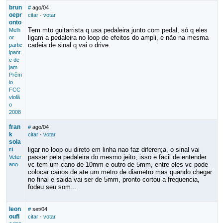
brun
#
ago/04
oepr
citar
·
votar
onto
Tem mto guitarrista q usa pedaleira junto com pedal, só q eles
Melh
ligam a pedaleira no loop de efeitos do ampli, e não na mesma
or
cadeia de sinal q vai o drive.
partic
ipant
e de
jam
Prêm
io
FCC
violã
o
2008
fran
#
ago/04
k
citar
·
votar
sola
ri
ligar no loop ou direto em linha nao faz diferen;a, o sinal vai
passar pela pedaleira do mesmo jeito, isso e facil de entender
Veter
vc tem um cano de 10mm e outro de 5mm, entre eles vc pode
ano
colocar canos de ate um metro de diametro mas quando chegar
no final e saida vai ser de 5mm, pronto cortou a frequencia,
fodeu seu som...
leon
#
set/04
oufl
citar
·
votar