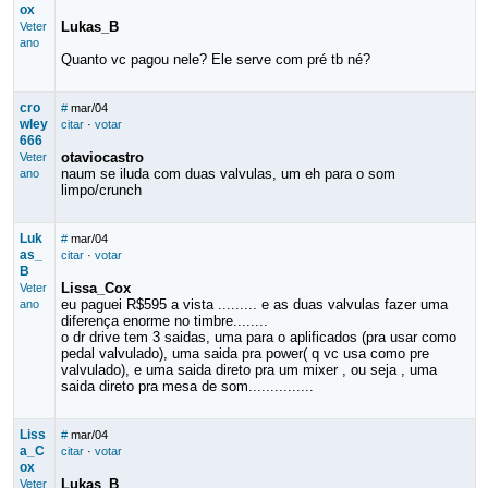
ox
Lukas_B
Veter
ano
Quanto vc pagou nele? Ele serve com pré tb né?
cro
#
mar/04
wley
citar
·
votar
666
otaviocastro
Veter
naum se iluda com duas valvulas, um eh para o som
ano
limpo/crunch
Luk
#
mar/04
as_
citar
·
votar
B
Lissa_Cox
Veter
eu paguei R$595 a vista ......... e as duas valvulas fazer uma
ano
diferença enorme no timbre........
o dr drive tem 3 saidas, uma para o aplificados (pra usar como
pedal valvulado), uma saida pra power( q vc usa como pre
valvulado), e uma saida direto pra um mixer , ou seja , uma
saida direto pra mesa de som...............
Liss
#
mar/04
a_C
citar
·
votar
ox
Lukas_B
Veter