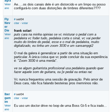
agra
Ae.....os dois canais dele é um distorcido e um limpo ou posso
Veter
configurá-lo com duas distorções de timbres diferentes????
ano
Fly
#
set/04
Nev
citar
·
votar
er
Die
frank solari
puts cara na minha opiniao se vc misturar o pedal com a
Veter
pedaleira vc foder tudo, pedaleia corta o sinal, vc vai perder
ano
muito do timbre do pedal, esse e o mal de pedaleira, muito
digitalizado, eu tinha um zoom 3030 e um sansampgt2
O mal da galera é generalizar a partir de uma situação em
particular. A única coisa que vc pode concluir da sua experiência
é: "Zoom 3030 é uma merda".
ve se algum guitarrista profissional usa pedaleira quando quer
fazer aquele som de guitarra, ou [e pedal ou entao rac
Vc nunca frequentou uma sessão de gravação. Pelo amor de
Deus cara, não fica falando besteiras pros memninos não.
lber
#
set/04
gam
citar
·
votar
im
Eu uso um doctor drive no loop de uma Boss Gt-5 e fica irado...
Veter
ano