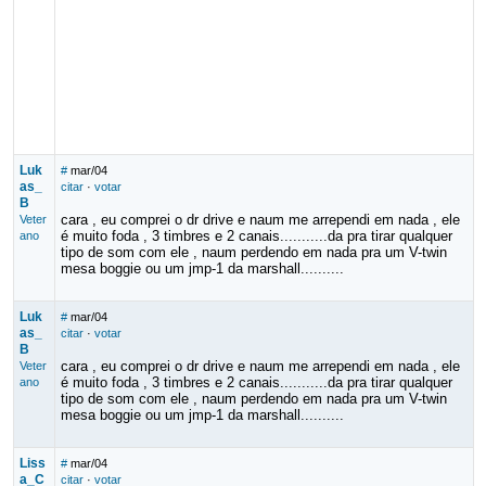
Luk
#
mar/04
as_
citar
·
votar
B
cara , eu comprei o dr drive e naum me arrependi em nada , ele
Veter
é muito foda , 3 timbres e 2 canais...........da pra tirar qualquer
ano
tipo de som com ele , naum perdendo em nada pra um V-twin
mesa boggie ou um jmp-1 da marshall..........
Luk
#
mar/04
as_
citar
·
votar
B
cara , eu comprei o dr drive e naum me arrependi em nada , ele
Veter
é muito foda , 3 timbres e 2 canais...........da pra tirar qualquer
ano
tipo de som com ele , naum perdendo em nada pra um V-twin
mesa boggie ou um jmp-1 da marshall..........
Liss
#
mar/04
a_C
citar
·
votar