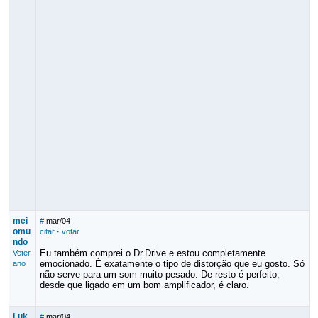
mei
#
mar/04
omu
citar
·
votar
ndo
Eu também comprei o Dr.Drive e estou completamente
Veter
emocionado. É exatamente o tipo de distorção que eu gosto. Só
ano
não serve para um som muito pesado. De resto é perfeito,
desde que ligado em um bom amplificador, é claro.
Luk
#
mar/04