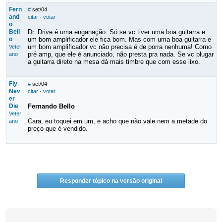
Fern
#
set/04
and
citar
·
votar
o
Bell
Dr. Drive é uma enganação. Só se vc tiver uma boa guitarra e
o
um bom amplificador ele fica bom. Mas com uma boa guitarra e
um bom amplificador vc não precisa é de porra nenhuma! Como
Veter
pré amp, que ele é anunciado, não presta pra nada. Se vc plugar
ano
a guitarra direto na mesa dá mais timbre que com esse lixo.
Fly
#
set/04
Nev
citar
·
votar
er
Die
Fernando Bello
Veter
Cara, eu toquei em um, e acho que não vale nem a metade do
ano
preço que é vendido.
Responder tópico na versão original