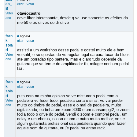
as_
citar
·
votar
B
otaviocastro
Veter
deve fikar interessante, desde q vc use somente os efeitos da
ano
me-50 e os drives do dr drive
fran
#
ago/04
k
citar
·
votar
sola
ri
assisti a um workshop desse pedal e gostei muito ele e bem
versatil, e so questao de vc regular legal da para tocar de blues
Veter
ate um porradao tipo pantera, mas e claro tudo depende da
ano
guitarra que vc tem e do amplificador tb, milagre nenhum pedal
faz.
fran
#
ago/04
k
citar
·
votar
sola
ri
puts cara na minha opiniao se vc misturar o pedal com a
pedaleira vc foder tudo, pedaleia corta o sinal, vc vai perder
Veter
muito do timbre do pedal, esse e o mal de pedaleira, muito
ano
digitalizado, eu tinha um zoom 3030 e um sansampgt2, o zoom
fodia todo o drive do pedal, vendi o zoom e comprei pedal, um
delay e um chorus, nossa o som e outro muito melhor, ve se
algum guitarrista profissional usa pedaleira quando quer fazer
aquele som de guitarra, ou [e pedal ou entao rack.