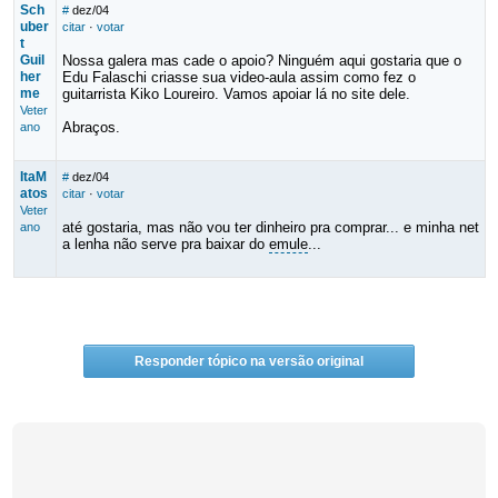
Sch
#
dez/04
uber
citar
·
votar
t
Guil
Nossa galera mas cade o apoio? Ninguém aqui gostaria que o
her
Edu Falaschi criasse sua video-aula assim como fez o
me
guitarrista Kiko Loureiro. Vamos apoiar lá no site dele.
Veter
Abraços.
ano
ItaM
#
dez/04
atos
citar
·
votar
Veter
até gostaria, mas não vou ter dinheiro pra comprar... e minha net
ano
a lenha não serve pra baixar do
emule
...
Responder tópico na versão original