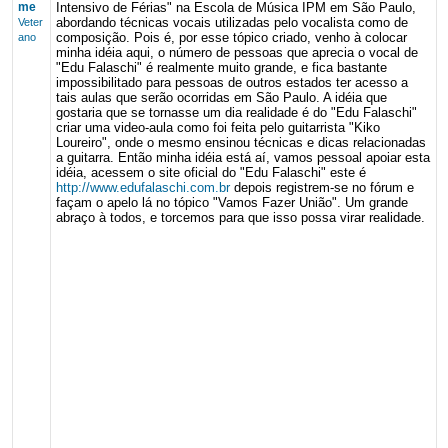
me
Intensivo de Férias" na Escola de Música IPM em São Paulo,
abordando técnicas vocais utilizadas pelo vocalista como de
Veter
composição. Pois é, por esse tópico criado, venho à colocar
ano
minha idéia aqui, o número de pessoas que aprecia o vocal de
"Edu Falaschi" é realmente muito grande, e fica bastante
impossibilitado para pessoas de outros estados ter acesso a
tais aulas que serão ocorridas em São Paulo. A idéia que
gostaria que se tornasse um dia realidade é do "Edu Falaschi"
criar uma video-aula como foi feita pelo guitarrista "Kiko
Loureiro", onde o mesmo ensinou técnicas e dicas relacionadas
a guitarra. Então minha idéia está aí, vamos pessoal apoiar esta
idéia, acessem o site oficial do "Edu Falaschi" este é
http://www.edufalaschi.com.br
depois registrem-se no fórum e
façam o apelo lá no tópico "Vamos Fazer União". Um grande
abraço à todos, e torcemos para que isso possa virar realidade.