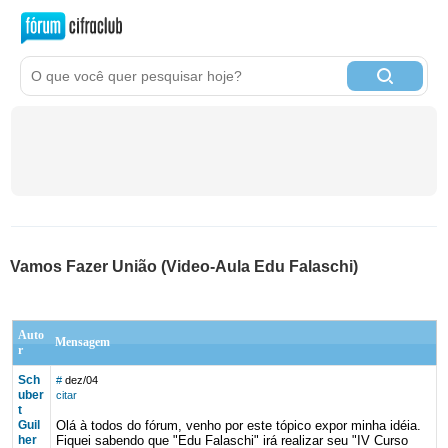
Vamos Fazer União (Video-Aula Edu Falaschi)
Auto
Mensagem
r
Sch
#
dez/04
uber
citar
t
Guil
Olá à todos do fórum, venho por este tópico expor minha idéia.
her
Fiquei sabendo que "Edu Falaschi" irá realizar seu "IV Curso