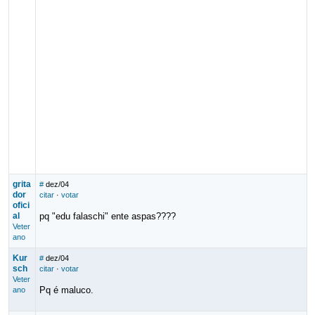
grita
#
dez/04
dor
citar
·
votar
ofici
al
pq "edu falaschi" ente aspas????
Veter
ano
Kur
#
dez/04
sch
citar
·
votar
Veter
Pq é maluco.
ano