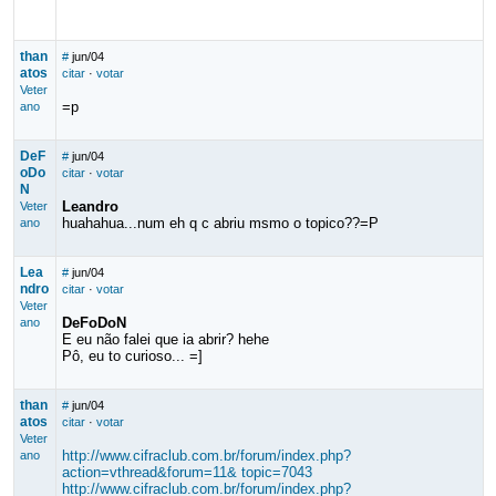
than
#
jun/04
atos
citar
·
votar
Veter
=p
ano
DeF
#
jun/04
oDo
citar
·
votar
N
Leandro
Veter
huahahua...num eh q c abriu msmo o topico??=P
ano
Lea
#
jun/04
ndro
citar
·
votar
Veter
DeFoDoN
ano
E eu não falei que ia abrir? hehe
Pô, eu to curioso... =]
than
#
jun/04
atos
citar
·
votar
Veter
http://www.cifraclub.com.br/forum/index.php?
ano
action=vthread&forum=11& topic=7043
http://www.cifraclub.com.br/forum/index.php?