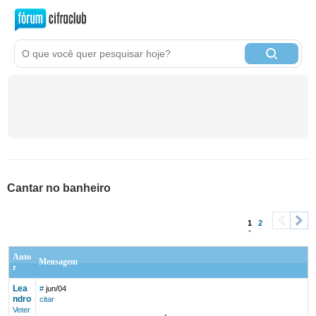
Cantar no banheiro
1
2
<
>
Auto
Mensagem
r
Lea
#
jun/04
ndro
citar
Veter