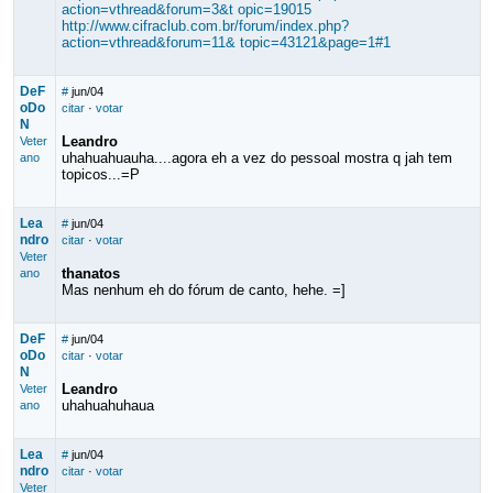
action=vthread&forum=3&t opic=19015
http://www.cifraclub.com.br/forum/index.php?
action=vthread&forum=11& topic=43121&page=1#1
DeF
#
jun/04
oDo
citar
·
votar
N
Leandro
Veter
uhahuahuauha....agora eh a vez do pessoal mostra q jah tem
ano
topicos...=P
Lea
#
jun/04
ndro
citar
·
votar
Veter
thanatos
ano
Mas nenhum eh do fórum de canto, hehe. =]
DeF
#
jun/04
oDo
citar
·
votar
N
Leandro
Veter
uhahuahuhaua
ano
Lea
#
jun/04
ndro
citar
·
votar
Veter