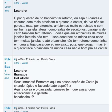
n
citar
·
votar
Veter
Leandro
ano
É por questão de no banheiro ter retorno, ou seja tu cantas e
escutas com mais precisam o q estás a cantar, daí vc não se
perde... mas, por exemplo: ambientes muito estreistos e com
nenhuma janela lateral, como salas de escritorios, garagens de
carro também tem retorno... coisa que em ambientes de muitas
janelas laterais não tem... isso acontece na minha casa onde
tem muitas janelas e até o banheiro não tem retorno como tinha
em uma antiga casa que eu morava... putz, que droga... mas é
o q acontece o banheiro da minha casa não é bom pra se cantar
PuN
#
jun/04
· Editado por: PuNk Bass
k
citar
·
votar
Bas
s
Leandro
thanatos
Veter
DeFoDoN
ano
Seus intrusos! Entraram aqui na nossa seção de Canto já
criando tópico e fazendo bate papo?? ;(
Aqui a coisa é organizada, primeiro tem que avisar com
antecedência o gerente...
hahahaaha :P
PuN
#
jun/04
· Editado por: PuNk Bass
k
citar
·
votar