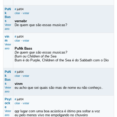
PuN
#
jul/04
k
citar
·
votar
Bas
s
vernebr
De quem que são essas musicas?
Veter
ano
vin
#
jul/04
m
citar
·
votar
Veter
PuNk Bass
ano
De quem que são essas musicas?
Burn ou Children of the Sea
Burn é do Purple, Children of the Sea é do Sabbath com o Dio
PuN
#
jul/04
k
citar
·
votar
Bas
s
vinm
eu acho que sei quais são mas de nome eu não conheço..
Veter
ano
Psyl
#
jul/04
ock
citar
·
votar
e
qqr lugar com uma boa acústica é ótimo pra soltar a voz
Veter
eu pelo menos vivo me empolgando no chuveiro
ano