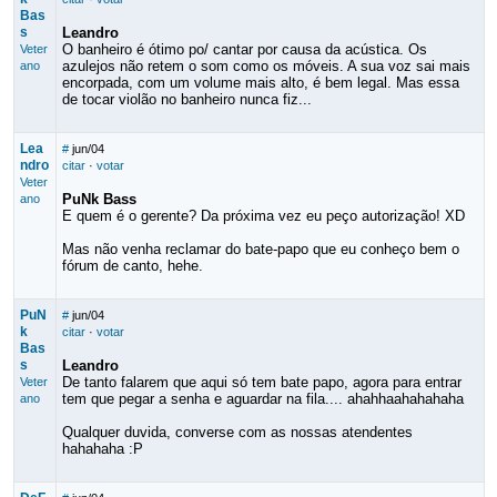
Bas
s
Leandro
O banheiro é ótimo po/ cantar por causa da acústica. Os
Veter
azulejos não retem o som como os móveis. A sua voz sai mais
ano
encorpada, com um volume mais alto, é bem legal. Mas essa
de tocar violão no banheiro nunca fiz...
Lea
#
jun/04
ndro
citar
·
votar
Veter
PuNk Bass
ano
E quem é o gerente? Da próxima vez eu peço autorização! XD
Mas não venha reclamar do bate-papo que eu conheço bem o
fórum de canto, hehe.
PuN
#
jun/04
k
citar
·
votar
Bas
s
Leandro
De tanto falarem que aqui só tem bate papo, agora para entrar
Veter
tem que pegar a senha e aguardar na fila.... ahahhaahahahaha
ano
Qualquer duvida, converse com as nossas atendentes
hahahaha :P