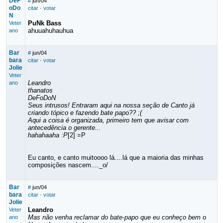
DeF
#
jun/04
oDo
citar
·
votar
N
PuNk Bass
Veter
ahuuahuhauhua
ano
Bar
#
jun/04
bara
citar
·
votar
Jolie
Veter
Leandro
ano
thanatos
DeFoDoN
Seus intrusos! Entraram aqui na nossa seção de Canto já
criando tópico e fazendo bate papo?? ;(
Aqui a coisa é organizada, primeiro tem que avisar com
antecedência o gerente...
hahahaaha :P
[2] =P
Eu canto, e canto muitoooo lá....lá que a maioria das minhas
composições nascem...._o/
Bar
#
jun/04
bara
citar
·
votar
Jolie
Leandro
Veter
Mas não venha reclamar do bate-papo que eu conheço bem o
ano