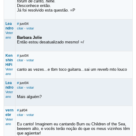
fórum de canto, hehe.
Desconhece então.
Já foi resolvido esta questão. =P
Lea
#
jun/04
ndro
citar
·
votar
Veter
Barbara Jolie
ano
Então estou desatualizado mesmo! =/
Ken
#
jun/04
shin
citar
·
votar
HiFi
canto as vezes...e tbm toco guitarra...sai um reverb mto louco
Veter
ano
Lea
#
jun/04
ndro
citar
·
votar
Veter
Mais alguém?
ano
vern
#
jul/04
ebr
citar
·
votar
Veter
Eu canto! Imaginem eu cantando Burn ou Children of the Sea,
ano
beeeem alto, e vocês terão noção do que os meus vizinhos têm
que agüentar!