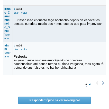
Irma
#
jul/04
o_C
citar
·
votar
ami
nho
Eu fasso isso enquanto faço bochecho depois de escovar os
neir
dentes, eu crio a mairia dos ritmos que eu uso para improvisar.
o_S
hell
Veter
ano
vin
#
jul/04
m
citar
·
votar
Veter
Psylocke
ano
eu pelo menos vivo me empolgando no chuveiro
hauahuaahua até pouco tempo eu tinha vergonha, mas agora tô
treinando uns falsetes no banho! ahhaahaha
1
2
<
>
Responder tópico na versão original