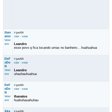
than
#
jun/04
atos
citar
·
votar
Veter
Leandro
ano
esse povo q fica tocando umas no banheiro....huahuahua
DeF
#
jun/04
oDo
citar
·
votar
N
Leandro
Veter
uhauhauhuahua
ano
DeF
#
jun/04
oDo
citar
·
votar
N
thanatos
Veter
huahuhauahuhau
ano
Aka
#
jun/04