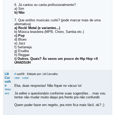
6. Já cantou ou canta profissionalmente?
a) Sim
b) Não
7. Que estilos musicais curte? (pode marcar mais de uma
alternativa)
a) Rock/ Metal (e variantes...)
b) Música brasileira (MPB, Choro, Samba etc.)
c) Pop
d) Blues
e) Jazz
f) Sertaneja
g) Erudita
h) Reggae
i) Outros. Quais? Às vezes um pouco de Hip Hop =X
UHADSUH
Lili
#
out/09
· Editado por: Lili Carvalho
Car
citar
·
votar
valh
o
Eba, duas respostas! Não fiquei no vácuo \o/
Veter
Já editei o questionário conforme suas sugestões... mas vou
ano
tentar não mudar muito daqui pra frente pra não confundir.
Quem puder fazer em negrito, pra mim fica mais fácil, ok? ;)