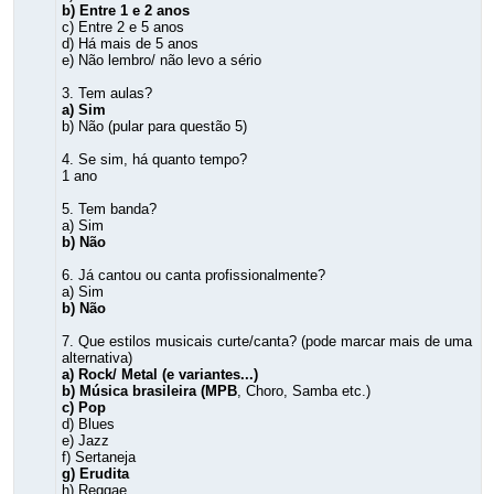
b) Entre 1 e 2 anos
c) Entre 2 e 5 anos
d) Há mais de 5 anos
e) Não lembro/ não levo a sério
3. Tem aulas?
a) Sim
b) Não (pular para questão 5)
4. Se sim, há quanto tempo?
1 ano
5. Tem banda?
a) Sim
b) Não
6. Já cantou ou canta profissionalmente?
a) Sim
b) Não
7. Que estilos musicais curte/canta? (pode marcar mais de uma
alternativa)
a) Rock/ Metal (e variantes...)
b) Música brasileira (MPB
, Choro, Samba etc.)
c) Pop
d) Blues
e) Jazz
f) Sertaneja
g) Erudita
h) Reggae