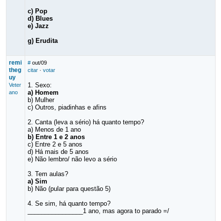
c) Pop
d) Blues
e) Jazz
g) Erudita
remi
#
out/09
theg
citar
·
votar
uy
1. Sexo:
Veter
a) Homem
ano
b) Mulher
c) Outros, piadinhas e afins
2. Canta (leva a sério) há quanto tempo?
a) Menos de 1 ano
b) Entre 1 e 2 anos
c) Entre 2 e 5 anos
d) Há mais de 5 anos
e) Não lembro/ não levo a sério
3. Tem aulas?
a) Sim
b) Não (pular para questão 5)
4. Se sim, há quanto tempo?
________________1 ano, mas agora to parado =/