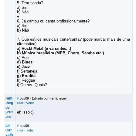
5. Tem banda?
a) Sim
b) Não
+-
6. Já cantou ou canta profissionalmente?
a) Sim
b) Não
7. Que estilos musicais curte/canta? (pode marcar mais de uma
alternativa)
a) Rock/ Metal (e variantes...)
b) Música brasileira (MPB, Choro, Samba etc.)
c) Pop
d) Blues
e) Jazz
f) Sertaneja
g) Erudita
h) Reggae
i) Outros. Quais?__________________________________
remi
#
out/09
· Editado por: remitheguy
theg
citar
·
votar
uy
eh isso ;)
Veter
ano
Lili
#
out/09
Car
citar
·
votar
valh