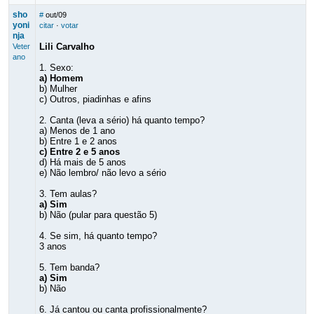
sho
#
out/09
yoni
citar
·
votar
nja
Lili Carvalho
Veter
ano
1. Sexo:
a) Homem
b) Mulher
c) Outros, piadinhas e afins
2. Canta (leva a sério) há quanto tempo?
a) Menos de 1 ano
b) Entre 1 e 2 anos
c) Entre 2 e 5 anos
d) Há mais de 5 anos
e) Não lembro/ não levo a sério
3. Tem aulas?
a) Sim
b) Não (pular para questão 5)
4. Se sim, há quanto tempo?
3 anos
5. Tem banda?
a) Sim
b) Não
6. Já cantou ou canta profissionalmente?