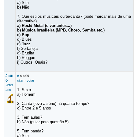
a) Sim
b) Não
7. Que estilos musicais curte/canta? (pode marcar mais de uma
alternativa)
a) Rock/ Metal (e variantes...)
b) Música brasileira (MPB, Choro, Samba etc.)
c) Pop
d) Blues
e) Jazz
f) Sertaneja
g) Erudita
h) Reggae
i) Outros. Quais?
Jattt
#
out/09
o
citar
·
votar
Veter
1. Sexo:
ano
a) Homem
2. Canta (leva a sério) há quanto tempo?
c) Entre 2 e 5 anos
3. Tem aulas?
b) Não (pular para questão 5)
5. Tem banda?
a) Sim