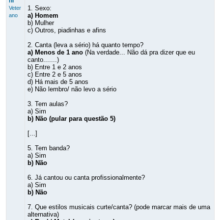
hi
1. Sexo:
Veter
a) Homem
ano
b) Mulher
c) Outros, piadinhas e afins
2. Canta (leva a sério) há quanto tempo?
a) Menos de 1 ano
(Na verdade... Não dá pra dizer que eu
canto.......)
b) Entre 1 e 2 anos
c) Entre 2 e 5 anos
d) Há mais de 5 anos
e) Não lembro/ não levo a sério
3. Tem aulas?
a) Sim
b) Não (pular para questão 5)
[...]
5. Tem banda?
a) Sim
b) Não
6. Já cantou ou canta profissionalmente?
a) Sim
b) Não
7. Que estilos musicais curte/canta? (pode marcar mais de uma
alternativa)