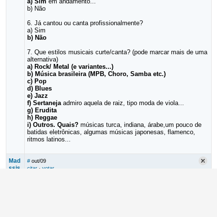
a) Sim
em andamento...
b) Não
6. Já cantou ou canta profissionalmente?
a) Sim
b) Não
7. Que estilos musicais curte/canta? (pode marcar mais de uma
alternativa)
a) Rock/ Metal (e variantes...)
b) Música brasileira (MPB, Choro, Samba etc.)
c) Pop
d) Blues
e) Jazz
f) Sertaneja
admiro aquela de raiz, tipo moda de viola...
g) Erudita
h) Reggae
i) Outros. Quais?
músicas turca, indiana, árabe,um pouco de
batidas eletrônicas, algumas músicas japonesas, flamenco,
ritmos latinos...
Mad
#
out/09
ssis
citar
·
votar
Veter
1. Sexo:
ano
a)
Homem
b) Mulher
c) Outros, piadinhas e afins