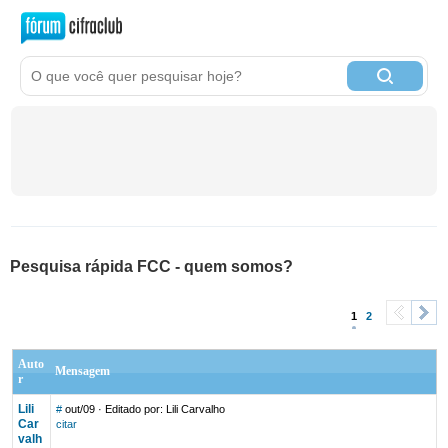
Pesquisa rápida FCC - quem somos?
1
2
<
>
Auto
Mensagem
r
Lili
#
out/09
· Editado por: Lili Carvalho
Car
citar
valh