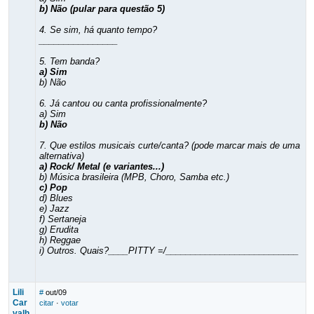
b) Não (pular para questão 5)
4. Se sim, há quanto tempo?
________________
5. Tem banda?
a) Sim
b) Não
6. Já cantou ou canta profissionalmente?
a) Sim
b) Não
7. Que estilos musicais curte/canta? (pode marcar mais de uma
alternativa)
a) Rock/ Metal (e variantes...)
b) Música brasileira (MPB, Choro, Samba etc.)
c) Pop
d) Blues
e) Jazz
f) Sertaneja
g) Erudita
h) Reggae
i) Outros. Quais?____PITTY =/___________________________
Lili
#
out/09
Car
citar
·
votar
valh