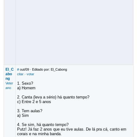
El_C
#
out/09
· Editado por: El_Cabong
abo
citar
·
votar
ng
1. Sexo?
Veter
a) Homem
ano
2. Canta (leva a sério) há quanto tempo?
c) Entre 2 e 5 anos
3. Tem aulas?
a) Sim
4. Se sim, há quanto tempo?
Putz! Já faz 2 anos que eu tive aulas. De lá pra cá, canto em
corais e na minha banda.