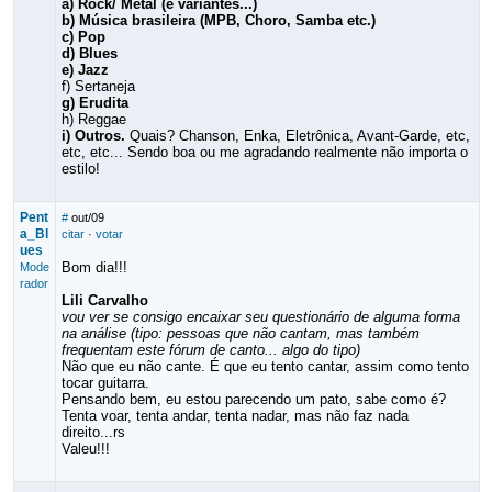
a) Rock/ Metal (e variantes...)
b) Música brasileira (MPB, Choro, Samba etc.)
c) Pop
d) Blues
e) Jazz
f) Sertaneja
g) Erudita
h) Reggae
i) Outros.
Quais? Chanson, Enka, Eletrônica, Avant-Garde, etc,
etc, etc... Sendo boa ou me agradando realmente não importa o
estilo!
Pent
#
out/09
a_Bl
citar
·
votar
ues
Bom dia!!!
Mode
rador
Lili Carvalho
vou ver se consigo encaixar seu questionário de alguma forma
na análise (tipo: pessoas que não cantam, mas também
frequentam este fórum de canto... algo do tipo)
Não que eu não cante. É que eu tento cantar, assim como tento
tocar guitarra.
Pensando bem, eu estou parecendo um pato, sabe como é?
Tenta voar, tenta andar, tenta nadar, mas não faz nada
direito...rs
Valeu!!!