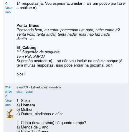
o
14 respostas já. Vou esperar acumular mais um pouco pra fazer
a análise =)
Veter
ano
Penta_Blues
Pensando bem, eu estou parecendo um pato, sabe como é?
Tenta voar, tenta andar, tenta nadar, mas não faz nada
direito...rs
El_Cabong
*** Sugestão de pergunta
Tem PalcoMP3?
Sugestão acatada =)... só não vou incluir na análise porque já
tem muitas respostas, isso pode entrar na próxima, ok?
bjos!
me
#
out/09
· Editado por: membro
mbr
citar
·
votar
o
1. Sexo:
Veter
a)
Homem
ano
b) Mulher
c) Outros, piadinhas e afins
2. Canta (leva a sério) há quanto tempo?
a) Menos de 1 ano
b) Entre 1 e 2 anos