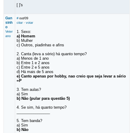
[ ]'s
Gan
#
out/09
sinh
citar
·
votar
o
1. Sexo:
Veter
a) Homem
ano
b) Mulher
c) Outros, piadinhas e afins
2. Canta (leva a sério) há quanto tempo?
a) Menos de 1 ano
b) Entre 1 e 2 anos
c) Entre 2 e 5 anos
d) Há mais de 5 anos
e) Canto apenas por hobby, nao creio que seja levar a sério
=P
3. Tem aulas?
a) Sim
b) Não (pular para questão 5)
4. Se sim, há quanto tempo?
________________
5. Tem banda?
a) Sim
b) Não