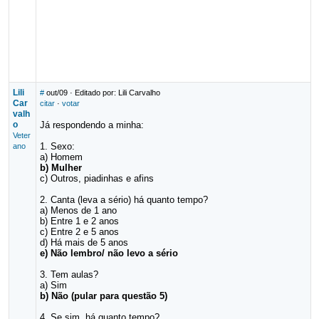
Lili
#
out/09
· Editado por: Lili Carvalho
Car
citar
·
votar
valh
o
Já respondendo a minha:
Veter
1. Sexo:
ano
a) Homem
b) Mulher
c) Outros, piadinhas e afins
2. Canta (leva a sério) há quanto tempo?
a) Menos de 1 ano
b) Entre 1 e 2 anos
c) Entre 2 e 5 anos
d) Há mais de 5 anos
e) Não lembro/ não levo a sério
3. Tem aulas?
a) Sim
b) Não (pular para questão 5)
4. Se sim, há quanto tempo?