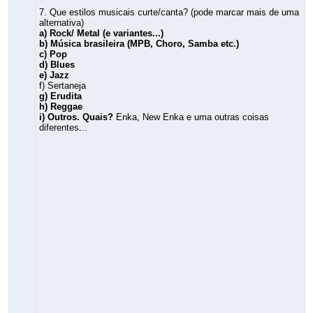
7. Que estilos musicais curte/canta? (pode marcar mais de uma
alternativa)
a) Rock/ Metal (e variantes...)
b) Música brasileira (MPB, Choro, Samba etc.)
c) Pop
d) Blues
e) Jazz
f) Sertaneja
g) Erudita
h) Reggae
i) Outros. Quais?
Enka, New Enka e uma outras coisas
diferentes...