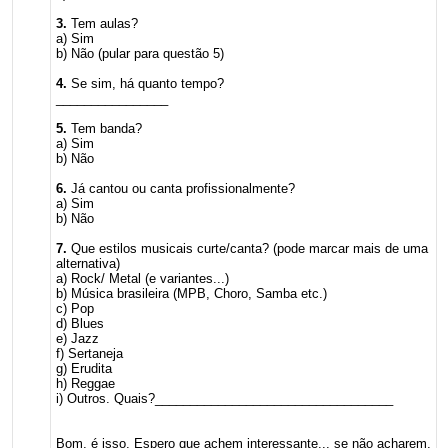
3.
Tem aulas?
a) Sim
b) Não (pular para questão 5)
4.
Se sim, há quanto tempo?
________________
5.
Tem banda?
a) Sim
b) Não
6.
Já cantou ou canta profissionalmente?
a) Sim
b) Não
7.
Que estilos musicais curte/canta? (pode marcar mais de uma
alternativa)
a) Rock/ Metal (e variantes...)
b) Música brasileira (MPB, Choro, Samba etc.)
c) Pop
d) Blues
e) Jazz
f) Sertaneja
g) Erudita
h) Reggae
i) Outros. Quais?__________________________________
Bom, é isso. Espero que achem interessante... se não acharem,