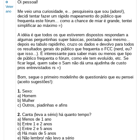
o
Oi pessoal!
Veter
Me veio uma curiosidade, e... pesquiseira que sou (adoro!),
ano
decidi tentar fazer um rápido mapeamento do público que
frequenta este fórum... como a chance de miar é grande, tentei
simplificar ao máximo =)
A idéia é que todos os que estiverem dispostos respondam a
algumas perguntinhas super básicas, postadas aqui mesmo...
depois eu tabulo rapidinho, cruzo os dados e devolvo para todos
os resultados gerais do público que frequenta o FCC (nerd, eu?
que isso...). É interessante para saber mais ou menos que tipo
de público frequenta o fórum, como ele tem evoluído, etc. Se
ficar legal, quem sabe o Sam não dá uma ajudinha de custo
pros entrevistados rs =)
Bom, segue o primeiro modelinho de questionário que eu pensei
(aceito sugestões!):
1.
Sexo:
a) Homem
b) Mulher
c) Outros, piadinhas e afins
2.
Canta (leva a sério) há quanto tempo?
a) Menos de 1 ano
b) Entre 1 e 2 anos
c) Entre 2 e 5 anos
d) Há mais de 5 anos
e) Não lembro/ não levo a sério