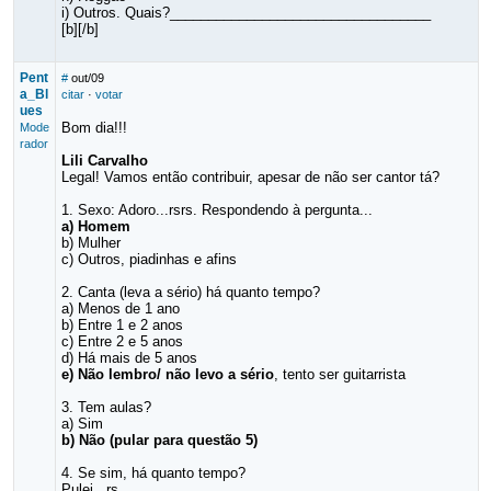
i) Outros. Quais?__________________________________
[b][/b]
Pent
#
out/09
a_Bl
citar
·
votar
ues
Bom dia!!!
Mode
rador
Lili Carvalho
Legal! Vamos então contribuir, apesar de não ser cantor tá?
1. Sexo: Adoro...rsrs. Respondendo à pergunta...
a) Homem
b) Mulher
c) Outros, piadinhas e afins
2. Canta (leva a sério) há quanto tempo?
a) Menos de 1 ano
b) Entre 1 e 2 anos
c) Entre 2 e 5 anos
d) Há mais de 5 anos
e) Não lembro/ não levo a sério
, tento ser guitarrista
3. Tem aulas?
a) Sim
b) Não (pular para questão 5)
4. Se sim, há quanto tempo?
Pulei...rs