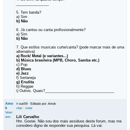
________________
5. Tem banda?
a) Sim
b) Não
6. Já cantou ou canta profissionalmente?
a) Sim
b) Não
7. Que estilos musicais curte/canta? (pode marcar mais de uma
alternativa)
a) Rock/ Metal (e variantes...)
b) Música brasileira (MPB, Choro, Samba etc.)
c) Pop
d) Blues
e) Jazz
f) Sertaneja
g) Erudita
h) Reggae
i) Outros. Quais?__________________________________
Amo
#
out/09
· Editado por: Amok
k
citar
·
votar
Veter
Lili Carvalho
ano
Hm. Gostei. Não sou dos mais assiduos deste forum, mas me
considero digno de responder sua pesquisa. Lá vai: