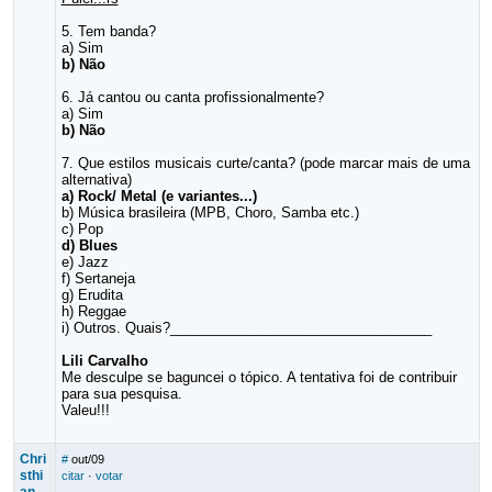
5. Tem banda?
a) Sim
b) Não
6. Já cantou ou canta profissionalmente?
a) Sim
b) Não
7. Que estilos musicais curte/canta? (pode marcar mais de uma
alternativa)
a) Rock/ Metal (e variantes...)
b) Música brasileira (MPB, Choro, Samba etc.)
c) Pop
d) Blues
e) Jazz
f) Sertaneja
g) Erudita
h) Reggae
i) Outros. Quais?__________________________________
Lili Carvalho
Me desculpe se baguncei o tópico. A tentativa foi de contribuir
para sua pesquisa.
Valeu!!!
Chri
#
out/09
sthi
citar
·
votar