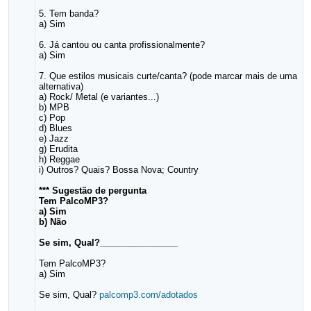
5. Tem banda?
a) Sim
6. Já cantou ou canta profissionalmente?
a) Sim
7. Que estilos musicais curte/canta? (pode marcar mais de uma
alternativa)
a) Rock/ Metal (e variantes...)
b) MPB
c) Pop
d) Blues
e) Jazz
g) Erudita
h) Reggae
i) Outros? Quais? Bossa Nova; Country
*** Sugestão de pergunta
Tem PalcoMP3?
a) Sim
b) Não
Se sim, Qual?________________
Tem PalcoMP3?
a) Sim
Se sim, Qual?
palcomp3.com/adotados