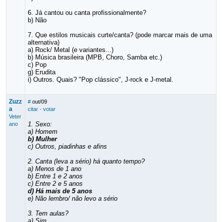
6. Já cantou ou canta profissionalmente?
b) Não
7. Que estilos musicais curte/canta? (pode marcar mais de uma
alternativa)
a) Rock/ Metal (e variantes...)
b) Música brasileira (MPB, Choro, Samba etc.)
c) Pop
g) Erudita
i) Outros. Quais? "Pop clássico", J-rock e J-metal.
Zuzz
#
out/09
a
citar
·
votar
Veter
1. Sexo:
ano
a) Homem
b) Mulher
c) Outros, piadinhas e afins
2. Canta (leva a sério) há quanto tempo?
a) Menos de 1 ano
b) Entre 1 e 2 anos
c) Entre 2 e 5 anos
d) Há mais de 5 anos
e) Não lembro/ não levo a sério
3. Tem aulas?
a) Sim