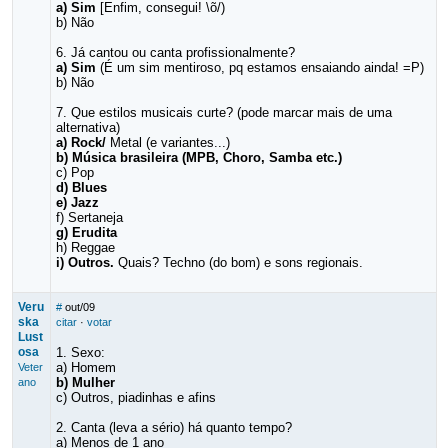
a) Sim
[Enfim, consegui! \õ/)
b) Não
6. Já cantou ou canta profissionalmente?
a) Sim
(É um sim mentiroso, pq estamos ensaiando ainda! =P)
b) Não
7. Que estilos musicais curte? (pode marcar mais de uma
alternativa)
a) Rock/
Metal (e variantes...)
b) Música brasileira (MPB, Choro, Samba etc.)
c) Pop
d) Blues
e) Jazz
f) Sertaneja
g) Erudita
h) Reggae
i) Outros.
Quais? Techno (do bom) e sons regionais.
Veru
#
out/09
ska
citar
·
votar
Lust
osa
1. Sexo:
a) Homem
Veter
b) Mulher
ano
c) Outros, piadinhas e afins
2. Canta (leva a sério) há quanto tempo?
a) Menos de 1 ano