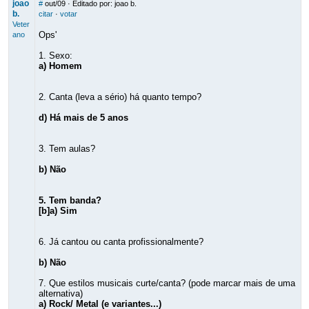
joao
#
out/09
· Editado por: joao b.
b.
citar
·
votar
Veter
Ops'
ano
1. Sexo:
a) Homem
2. Canta (leva a sério) há quanto tempo?
d) Há mais de 5 anos
3. Tem aulas?
b) Não
5. Tem banda?
[b]a) Sim
6. Já cantou ou canta profissionalmente?
b) Não
7. Que estilos musicais curte/canta? (pode marcar mais de uma
alternativa)
a) Rock/ Metal (e variantes...)