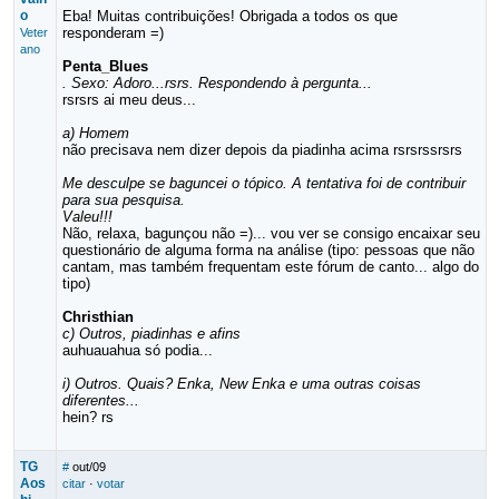
o
Eba! Muitas contribuições! Obrigada a todos os que
responderam =)
Veter
ano
Penta_Blues
. Sexo: Adoro...rsrs. Respondendo à pergunta...
rsrsrs ai meu deus...
a) Homem
não precisava nem dizer depois da piadinha acima rsrsrssrsrs
Me desculpe se baguncei o tópico. A tentativa foi de contribuir
para sua pesquisa.
Valeu!!!
Não, relaxa, bagunçou não =)... vou ver se consigo encaixar seu
questionário de alguma forma na análise (tipo: pessoas que não
cantam, mas também frequentam este fórum de canto... algo do
tipo)
Christhian
c) Outros, piadinhas e afins
auhuauahua só podia...
i) Outros. Quais? Enka, New Enka e uma outras coisas
diferentes...
hein? rs
TG
#
out/09
Aos
citar
·
votar