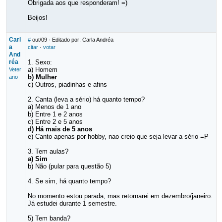
Obrigada aos que responderam! =)
Beijos!
Carl
#
out/09
· Editado por: Carla Andréa
a
citar
·
votar
And
réa
1. Sexo:
a) Homem
Veter
b) Mulher
ano
c) Outros, piadinhas e afins
2. Canta (leva a sério) há quanto tempo?
a) Menos de 1 ano
b) Entre 1 e 2 anos
c) Entre 2 e 5 anos
d) Há mais de 5 anos
e) Canto apenas por hobby, nao creio que seja levar a sério =P
3. Tem aulas?
a) Sim
b) Não (pular para questão 5)
4. Se sim, há quanto tempo?
No momento estou parada, mas retornarei em dezembro/janeiro.
Já estudei durante 1 semestre.
5) Tem banda?