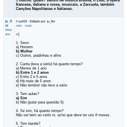
i)
Outros. Quais? Dentro de música erudita, o Lied, a ópera
francesa, italiana e russa, musicais, a Zarzuela, também
Canções Napolitanas e Italianas.
ju_fl
#
out/09
· Editado por: ju_flor
or
citar
·
votar
Veter
=)
ano
1. Sexo:
a) Homem
b) Mulher
c) Outros, piadinhas e afins
2. Canta (leva a sério) há quanto tempo?
a) Menos de 1 ano
b) Entre 1 e 2 anos
c) Entre 2 e 5 anos
d) Há mais de 5 anos
e) Não lembro/ não levo a sério
3. Tem aulas?
a) Sim
b) Não (pular para questão 5)
4. Se sim, há quanto tempo?
Não sei bem ao certo rs, acho que deve ter uns 8 meses.
5. Tem banda?