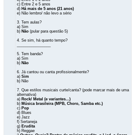
c) Entre 2 e 5 anos
d)
Há mais de 5 anos
(21 anos)
e) Não lembro/ não levo a sério
3. Tem aulas?
a) Sim
b)
Não
(pular para questão 5)
4. Se sim, há quanto tempo?
________________
5. Tem banda?
a) Sim
b)
Não
6. Já cantou ou canta profissionalmente?
a)
Sim
b) Não
7. Que estilos musicais curte/canta? (pode marcar mais de uma
alternativa)
a)
Rock/ Metal (e variantes...)
b)
Música brasileira (MPB, Choro, Samba etc.)
c)
Pop
d) Blues
e) Jazz
f) Sertaneja
g)
Erudita
h) Reggae