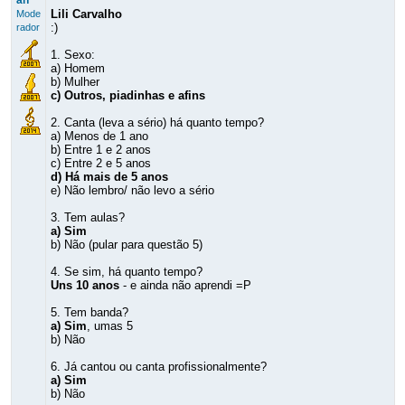
an
Lili Carvalho
Mode
:)
rador
1. Sexo:
a) Homem
b) Mulher
c) Outros, piadinhas e afins
2. Canta (leva a sério) há quanto tempo?
a) Menos de 1 ano
b) Entre 1 e 2 anos
c) Entre 2 e 5 anos
d) Há mais de 5 anos
e) Não lembro/ não levo a sério
3. Tem aulas?
a) Sim
b) Não (pular para questão 5)
4. Se sim, há quanto tempo?
Uns 10 anos
- e ainda não aprendi =P
5. Tem banda?
a) Sim
, umas 5
b) Não
6. Já cantou ou canta profissionalmente?
a) Sim
b) Não