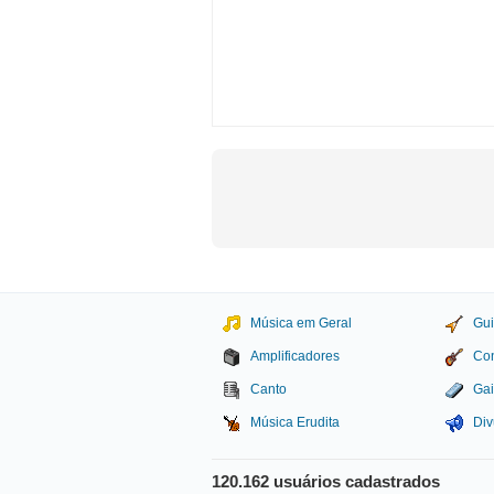
Música em Geral
Gui
Amplificadores
Con
Canto
Gai
Música Erudita
Div
120.162 usuários cadastrados