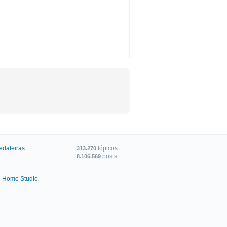
edaleiras
tópicos
313.270
posts
8.106.569
e Home Studio
C