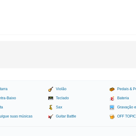
tarra
Violão
Pedais & P
tra-Baixo
Teclado
Bateria
ta
Sax
Gravação 
ulgue suas músicas
Guitar Battle
OFF TOPI