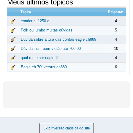
Meus últimos tópicos
Tópico
Respostas
condor cj 1250 e
4
Folk ou jumbo muitas dúvidas
5
Dúvida sobre altura das cordas eagle ch889
4
Dúvida : um bom violão até 700,00
10
qual o melhor eagle ?
4
Eagle ch 70f versus ch889
6
Exibir versão clássica do site