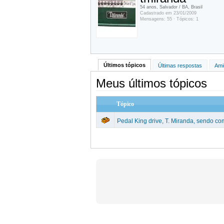
54 anos, Salvador / BA, Brasil
Cadastrado em 23/01/2009
Mensagens: 55 · Tópicos: 1
Últimos tópicos
Últimas respostas
Ami
Meus últimos tópicos
Tópico
Pedal King drive, T. Miranda, sendo c