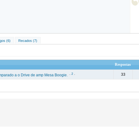
gos (6)
Recados (7)
Respostas
.
2
.
33
omparado a o Drive de amp Mesa Boogie.