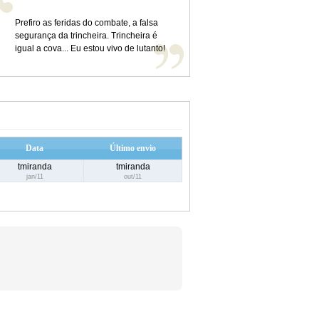
Prefiro as feridas do combate, a falsa
segurança da trincheira. Trincheira é
igual a cova... Eu estou vivo de lutanto!
Data
Último envio
tmiranda
tmiranda
jan/11
out/11