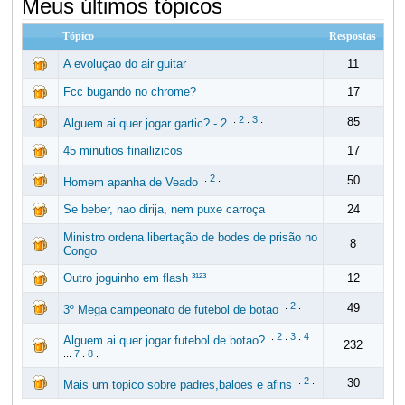
Meus últimos tópicos
Tópico
Respostas
A evoluçao do air guitar
11
Fcc bugando no chrome?
17
.
2
.
3
.
85
Alguem ai quer jogar gartic? - 2
45 minutios finailizicos
17
.
2
.
50
Homem apanha de Veado
Se beber, nao dirija, nem puxe carroça
24
Ministro ordena libertação de bodes de prisão no
8
Congo
Outro joguinho em flash ³¹²³
12
.
2
.
49
3º Mega campeonato de futebol de botao
.
2
.
3
.
4
Alguem ai quer jogar futebol de botao?
232
...
7
.
8
.
.
2
.
30
Mais um topico sobre padres,baloes e afins