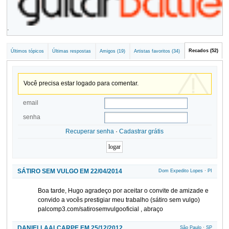
.
Recados (52)
Últimos tópicos
Últimas respostas
Amigos (19)
Artistas favoritos (34)
Você precisa estar logado para comentar.
email
senha
Recuperar senha
·
Cadastrar grátis
SÁTIRO SEM VULGO EM 22/04/2014
Dom Expedito Lopes
·
PI
Boa tarde, Hugo agradeço por aceitar o convite de amizade e
convido a vocês prestigiar meu trabalho (sátiro sem vulgo)
palcomp3.com/satirosemvulgooficial , abraço
DANIELLAALCARPE EM 25/12/2012
São Paulo
·
SP