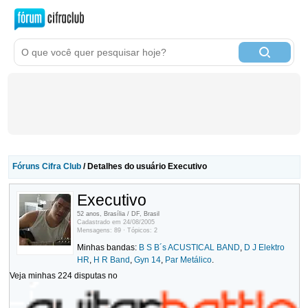
Fóruns Cifra Club
/ Detalhes do usuário Executivo
Executivo
52 anos, Brasília / DF, Brasil
Cadastrado em 24/08/2005
Mensagens: 89 · Tópicos: 2
Minhas bandas:
B S B´s ACUSTICAL BAND
,
D J Elektro
HR
,
H R Band
,
Gyn 14
,
Par Metálico
.
Veja minhas 224 disputas no