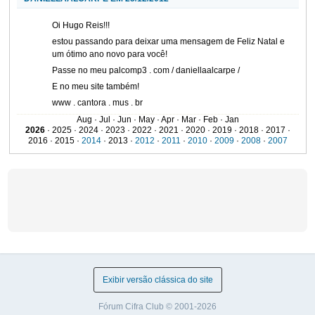
Oi Hugo Reis!!!
estou passando para deixar uma mensagem de Feliz Natal e
um ótimo ano novo para você!
Passe no meu palcomp3 . com / daniellaalcarpe /
E no meu site também!
www . cantora . mus . br
Beijos!!!
Aug · Jul · Jun · May · Apr · Mar · Feb · Jan
2026
· 2025 · 2024 · 2023 · 2022 · 2021 · 2020 · 2019 · 2018 · 2017 ·
Daniella Alcarpe
2016 · 2015 ·
2014
· 2013 ·
2012
·
2011
·
2010
·
2009
·
2008
·
2007
DANIELLAALCARPE EM 21/11/2011
São Paulo
·
SP
Oi Hugo Reis!!!
nesse mês comecei a gravar meu segundo CD, que tem no
repertório músicas inéditas de vários compositores
ascendentes da MPB.
Para tentar levantar os recursos necessários para a
concretização desse trabalho, criei um projeto no site
CATARSE, uma rede social que ajuda artistas a levantar
Exibir versão clássica do site
fundos para seus projetos.
Preciso muito da sua ajuda!
Fórum Cifra Club © 2001-2026