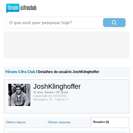
Fóruns Cifra Club
/ Detalhes do usuário JoshKlinghoffer
JoshKlinghoffer
31 anos, Barueri / SP, Brasil
Cadastrado em 07/10/2011
Mensagens: 12 · Tópicos: 4
Recados (0)
Últimos tópicos
Últimas respostas