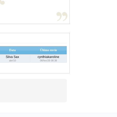
Data
Último envio
Silva Sax
cynthiakaroline
abr/10
06/fev/26 08:38