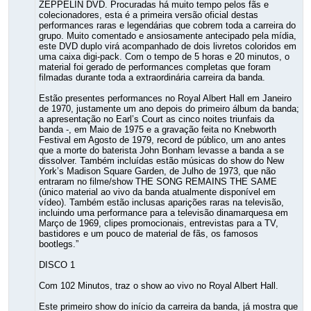
ZEPPELIN DVD. Procuradas há muito tempo pelos fãs e
colecionadores, esta é a primeira versão oficial destas
performances raras e legendárias que cobrem toda a carreira do
grupo. Muito comentado e ansiosamente antecipado pela mídia,
este DVD duplo virá acompanhado de dois livretos coloridos em
uma caixa digi-pack. Com o tempo de 5 horas e 20 minutos, o
material foi gerado de performances completas que foram
filmadas durante toda a extraordinária carreira da banda.
Estão presentes performances no Royal Albert Hall em Janeiro
de 1970, justamente um ano depois do primeiro álbum da banda;
a apresentação no Earl’s Court as cinco noites triunfais da
banda -, em Maio de 1975 e a gravação feita no Knebworth
Festival em Agosto de 1979, record de público, um ano antes
que a morte do baterista John Bonham levasse a banda a se
dissolver. Também incluídas estão músicas do show do New
York’s Madison Square Garden, de Julho de 1973, que não
entraram no filme/show THE SONG REMAINS THE SAME
(único material ao vivo da banda atualmente disponível em
vídeo). Também estão inclusas aparições raras na televisão,
incluindo uma performance para a televisão dinamarquesa em
Março de 1969, clipes promocionais, entrevistas para a TV,
bastidores e um pouco de material de fãs, os famosos
bootlegs.”
DISCO 1
Com 102 Minutos, traz o show ao vivo no Royal Albert Hall.
Este primeiro show do início da carreira da banda, já mostra que