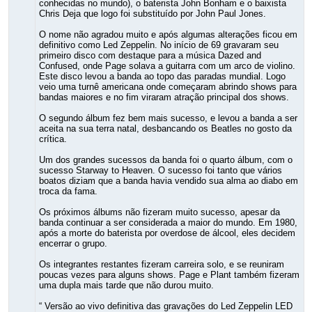
conhecidas no mundo), o baterista John Bonham e o baixista
Chris Deja que logo foi substituído por John Paul Jones.
O nome não agradou muito e após algumas alterações ficou em
definitivo como Led Zeppelin. No início de 69 gravaram seu
primeiro disco com destaque para a música Dazed and
Confused, onde Page solava a guitarra com um arco de violino.
Este disco levou a banda ao topo das paradas mundial. Logo
veio uma turnê americana onde começaram abrindo shows para
bandas maiores e no fim viraram atração principal dos shows.
O segundo álbum fez bem mais sucesso, e levou a banda a ser
aceita na sua terra natal, desbancando os Beatles no gosto da
crítica.
Um dos grandes sucessos da banda foi o quarto álbum, com o
sucesso Starway to Heaven. O sucesso foi tanto que vários
boatos diziam que a banda havia vendido sua alma ao diabo em
troca da fama.
Os próximos álbums não fizeram muito sucesso, apesar da
banda continuar a ser considerada a maior do mundo. Em 1980,
após a morte do baterista por overdose de álcool, eles decidem
encerrar o grupo.
Os integrantes restantes fizeram carreira solo, e se reuniram
poucas vezes para alguns shows. Page e Plant também fizeram
uma dupla mais tarde que não durou muito.
“ Versão ao vivo definitiva das gravações do Led Zeppelin LED