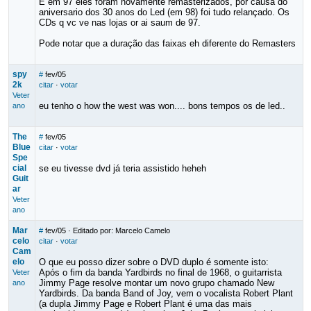
E em 97 eles foram novamente remasterizados, por causa do
aniversario dos 30 anos do Led (em 98) foi tudo relançado. Os
CDs q vc ve nas lojas or ai saum de 97.
Pode notar que a duração das faixas eh diferente do Remasters
spy
#
fev/05
2k
citar
·
votar
Veter
eu tenho o how the west was won.... bons tempos os de led..
ano
The
#
fev/05
Blue
citar
·
votar
Spe
cial
se eu tivesse dvd já teria assistido heheh
Guit
ar
Veter
ano
Mar
#
fev/05
· Editado por: Marcelo Camelo
celo
citar
·
votar
Cam
elo
O que eu posso dizer sobre o DVD duplo é somente isto:
Após o fim da banda Yardbirds no final de 1968, o guitarrista
Veter
Jimmy Page resolve montar um novo grupo chamado New
ano
Yardbirds. Da banda Band of Joy, vem o vocalista Robert Plant
(a dupla Jimmy Page e Robert Plant é uma das mais