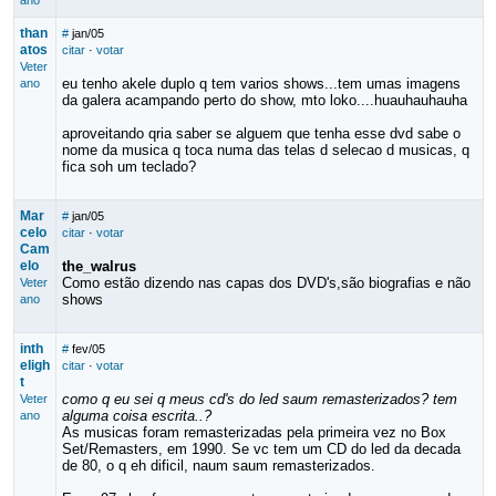
ano
than
#
jan/05
atos
citar
·
votar
Veter
eu tenho akele duplo q tem varios shows...tem umas imagens
ano
da galera acampando perto do show, mto loko....huauhauhauha
aproveitando qria saber se alguem que tenha esse dvd sabe o
nome da musica q toca numa das telas d selecao d musicas, q
fica soh um teclado?
Mar
#
jan/05
celo
citar
·
votar
Cam
elo
the_walrus
Como estão dizendo nas capas dos DVD's,são biografias e não
Veter
shows
ano
inth
#
fev/05
eligh
citar
·
votar
t
como q eu sei q meus cd's do led saum remasterizados? tem
Veter
alguma coisa escrita..?
ano
As musicas foram remasterizadas pela primeira vez no Box
Set/Remasters, em 1990. Se vc tem um CD do led da decada
de 80, o q eh dificil, naum saum remasterizados.