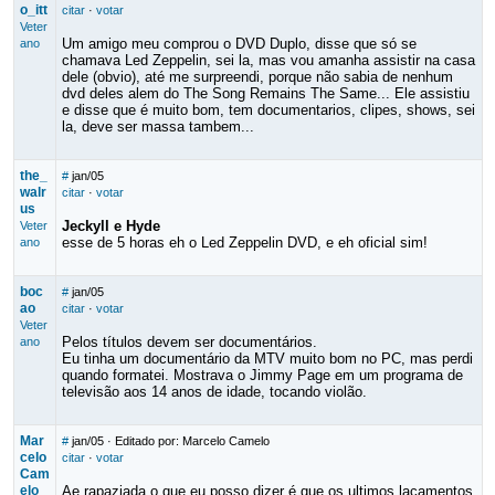
o_itt
citar
·
votar
Veter
Um amigo meu comprou o DVD Duplo, disse que só se
ano
chamava Led Zeppelin, sei la, mas vou amanha assistir na casa
dele (obvio), até me surpreendi, porque não sabia de nenhum
dvd deles alem do The Song Remains The Same... Ele assistiu
e disse que é muito bom, tem documentarios, clipes, shows, sei
la, deve ser massa tambem...
the_
#
jan/05
walr
citar
·
votar
us
Jeckyll e Hyde
Veter
esse de 5 horas eh o Led Zeppelin DVD, e eh oficial sim!
ano
boc
#
jan/05
ao
citar
·
votar
Veter
Pelos títulos devem ser documentários.
ano
Eu tinha um documentário da MTV muito bom no PC, mas perdi
quando formatei. Mostrava o Jimmy Page em um programa de
televisão aos 14 anos de idade, tocando violão.
Mar
#
jan/05
· Editado por: Marcelo Camelo
celo
citar
·
votar
Cam
elo
Ae,rapaziada,o que eu posso dizer é que os ultimos laçamentos