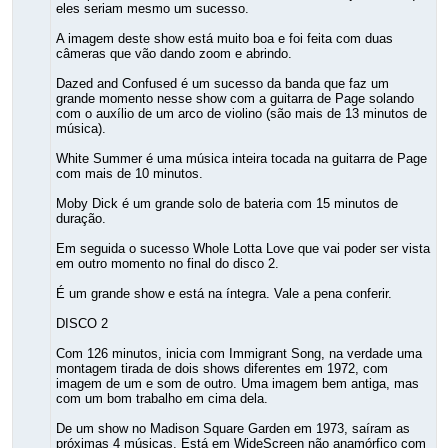
eles seriam mesmo um sucesso.
A imagem deste show está muito boa e foi feita com duas
câmeras que vão dando zoom e abrindo.
Dazed and Confused é um sucesso da banda que faz um
grande momento nesse show com a guitarra de Page solando
com o auxílio de um arco de violino (são mais de 13 minutos de
música).
White Summer é uma música inteira tocada na guitarra de Page
com mais de 10 minutos.
Moby Dick é um grande solo de bateria com 15 minutos de
duração.
Em seguida o sucesso Whole Lotta Love que vai poder ser vista
em outro momento no final do disco 2.
É um grande show e está na íntegra. Vale a pena conferir.
DISCO 2
Com 126 minutos, inicia com Immigrant Song, na verdade uma
montagem tirada de dois shows diferentes em 1972, com
imagem de um e som de outro. Uma imagem bem antiga, mas
com um bom trabalho em cima dela.
De um show no Madison Square Garden em 1973, saíram as
próximas 4 músicas. Está em WideScreen não anamórfico com