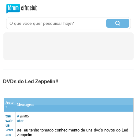
DVDs do Led Zeppelin!!
Auto
Mensagem
r
the_
#
jan/05
walr
citar
us
ae, eu tenho tomado conhecimento de uns dvd's novos do Led
Veter
Zeppelin..
ano