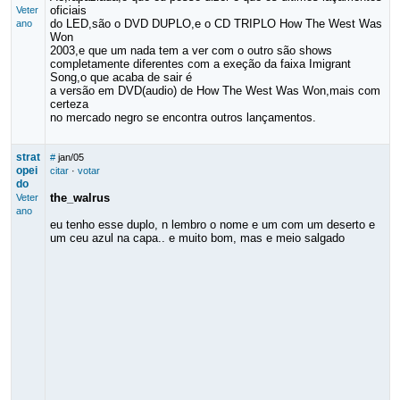
oficiais
Veter
do LED,são o DVD DUPLO,e o CD TRIPLO How The West Was
ano
Won
2003,e que um nada tem a ver com o outro são shows
completamente diferentes com a exeção da faixa Imigrant
Song,o que acaba de sair é
a versão em DVD(audio) de How The West Was Won,mais com
certeza
no mercado negro se encontra outros lançamentos.
strat
#
jan/05
opei
citar
·
votar
do
the_walrus
Veter
ano
eu tenho esse duplo, n lembro o nome e um com um deserto e
um ceu azul na capa.. e muito bom, mas e meio salgado