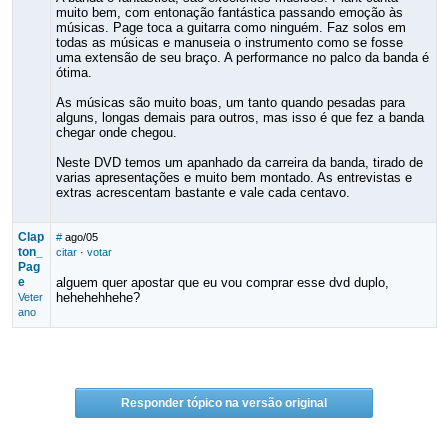
muito bem, com entonação fantástica passando emoção às
músicas. Page toca a guitarra como ninguém. Faz solos em
todas as músicas e manuseia o instrumento como se fosse
uma extensão de seu braço. A performance no palco da banda é
ótima.
As músicas são muito boas, um tanto quando pesadas para
alguns, longas demais para outros, mas isso é que fez a banda
chegar onde chegou.
Neste DVD temos um apanhado da carreira da banda, tirado de
varias apresentações e muito bem montado. As entrevistas e
extras acrescentam bastante e vale cada centavo.
Clap
#
ago/05
ton_
citar
·
votar
Pag
e
alguem quer apostar que eu vou comprar esse dvd duplo,
hehehehhehe?
Veter
ano
Responder tópico na versão original