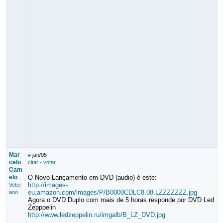
Mar
#
jan/05
celo
citar
·
votar
Cam
elo
O Novo Lançamento em DVD (audio) é este:
http://images-
Veter
eu.amazon.com/images/P/B0000CDLC8.08.LZZZZZZZ.jpg
ano
Agora o DVD Duplo com mais de 5 horas responde por DVD Led
Zepppelin
http://www.ledzeppelin.ru/imgalb/B_LZ_DVD.jpg