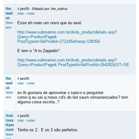
the_
#
jan/05
· Editado por: the_walrus
walr
citar
·
votar
us
Esse eh mais um novo que eu axei:
Veter
ano
http://www.submarino.com.br/dvds_productdetails.asp?
Query=ProductPage&
ProdTypeId=6&ProdId=272245&franq=138356
E tem o "A to Zeppelin":
http://www.submarino.com.br/dvds_productdetails.asp?
Query=ProductPage& ProdTypeId=6&ProdId=264282&ST=SE
the_
#
jan/05
walr
citar
·
votar
us
eu tb gostaria de aproveitar o topico e perguntar:
Veter
como q eu sei q meus cd's do led saum remasterizados? tem
ano
alguma coisa escrita..?
And
#
jan/05
reas
citar
·
votar
Ham
mett
Tenho os 2 . E os 2 são perfeitos.
Veter