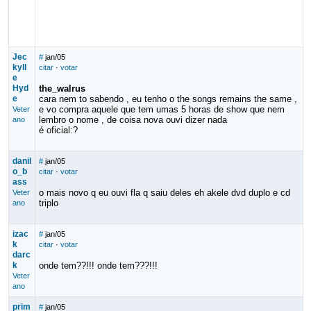
Jec
#
jan/05
kyll
citar
·
votar
e
Hyd
the_walrus
e
cara nem to sabendo , eu tenho o the songs remains the same ,
e vo compra aquele que tem umas 5 horas de show que nem
Veter
lembro o nome , de coisa nova ouvi dizer nada
ano
é oficial:?
danil
#
jan/05
o_b
citar
·
votar
ass
o mais novo q eu ouvi fla q saiu deles eh akele dvd duplo e cd
Veter
triplo
ano
izac
#
jan/05
k
citar
·
votar
darc
k
onde tem??!!! onde tem???!!!
Veter
ano
prim
#
jan/05