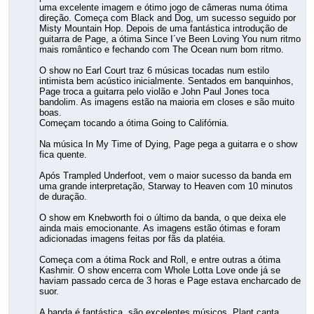
uma excelente imagem e ótimo jogo de câmeras numa ótima
direção. Começa com Black and Dog, um sucesso seguido por
Misty Mountain Hop. Depois de uma fantástica introdução de
guitarra de Page, a ótima Since I´ve Been Loving You num ritmo
mais romântico e fechando com The Ocean num bom ritmo.
O show no Earl Court traz 6 músicas tocadas num estilo
intimista bem acústico inicialmente. Sentados em banquinhos,
Page troca a guitarra pelo violão e John Paul Jones toca
bandolim. As imagens estão na maioria em closes e são muito
boas.
Começam tocando a ótima Going to Califórnia.
Na música In My Time of Dying, Page pega a guitarra e o show
fica quente.
Após Trampled Underfoot, vem o maior sucesso da banda em
uma grande interpretação, Starway to Heaven com 10 minutos
de duração.
O show em Knebworth foi o último da banda, o que deixa ele
ainda mais emocionante. As imagens estão ótimas e foram
adicionadas imagens feitas por fãs da platéia.
Começa com a ótima Rock and Roll, e entre outras a ótima
Kashmir. O show encerra com Whole Lotta Love onde já se
haviam passado cerca de 3 horas e Page estava encharcado de
suor.
A banda é fantástica, são excelentes músicos. Plant canta