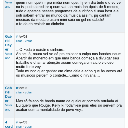
quem num queh ir pra midia num quer, hj em dia tudo o q vc ve
Veter
na tv pode acreditar q num vai tah mais lah dpois de 5 meses,
ano
tudo q aparece nesses programas de auditório é uma bost.a e
soh sabem entrar no mundo da musica assim, pq cantam
musicas da moda e usam mini saia ou gel no cabelo!
o fo.da eh resistir ao dinheiro...
Gab
#
fev/03
riel
citar
·
votar
Day
er
...O Foda é existir o dinheiro...
Ah sei lá, naum sei se dá pra colocar a culpa nas bandas naum!
Veter
Apartir do monento em que uma banda começa a divulgar seu
ano
trabalho e chamar atenção assim começa um ciclo vicioso
muito forte vey...
Todo mundo quer ganhar em cima dela e acho que às vezes até
os músicos perdem o controle...Como o nirvana....
Gab
#
fev/03
riel
citar
·
votar
Day
er
Mas tô falano de banda naum de qualquer porcaria rotulada aí...
Eu quero que Rouge, Kelly ki fodam-se pois eles só servem pra
Veter
acabar com a mentalidade do povo vey..
ano
4
#
fev/03
cord
citar
·
votar