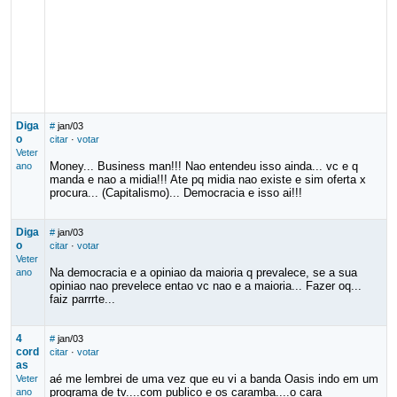
Diga
#
jan/03
o
citar
·
votar
Veter
Money... Business man!!! Nao entendeu isso ainda... vc e q
ano
manda e nao a midia!!! Ate pq midia nao existe e sim oferta x
procura... (Capitalismo)... Democracia e isso ai!!!
Diga
#
jan/03
o
citar
·
votar
Veter
Na democracia e a opiniao da maioria q prevalece, se a sua
ano
opiniao nao prevelece entao vc nao e a maioria... Fazer oq...
faiz parrrte...
4
#
jan/03
cord
citar
·
votar
as
aé me lembrei de uma vez que eu vi a banda Oasis indo em um
Veter
programa de tv....com publico e os caramba....o cara
ano