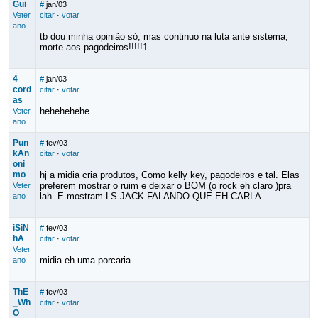
Gui
#
jan/03
Veter
citar
·
votar
ano
tb dou minha opinião só, mas continuo na luta ante sistema,
morte aos pagodeiros!!!!!1
4
#
jan/03
cord
citar
·
votar
as
hehehehehe......
Veter
ano
Pun
#
fev/03
kAn
citar
·
votar
oni
mo
hj a midia cria produtos, Como kelly key, pagodeiros e tal. Elas
preferem mostrar o ruim e deixar o BOM (o rock eh claro )pra
Veter
lah. E mostram LS JACK FALANDO QUE EH CARLA
ano
iSiN
#
fev/03
hA
citar
·
votar
Veter
midia eh uma porcaria
ano
ThE
#
fev/03
_Wh
citar
·
votar
O