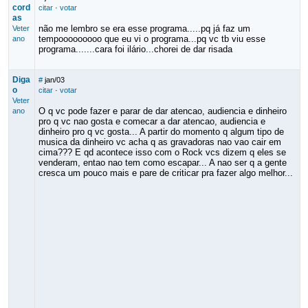
cord
citar
·
votar
as
não me lembro se era esse programa.....pq já faz um
Veter
tempooooooooo que eu vi o programa...pq vc tb viu esse
ano
programa.......cara foi ilário...chorei de dar risada
Diga
#
jan/03
o
citar
·
votar
Veter
O q vc pode fazer e parar de dar atencao, audiencia e dinheiro
ano
pro q vc nao gosta e comecar a dar atencao, audiencia e
dinheiro pro q vc gosta... A partir do momento q algum tipo de
musica da dinheiro vc acha q as gravadoras nao vao cair em
cima??? E qd acontece isso com o Rock vcs dizem q eles se
venderam, entao nao tem como escapar... A nao ser q a gente
cresca um pouco mais e pare de criticar pra fazer algo melhor...