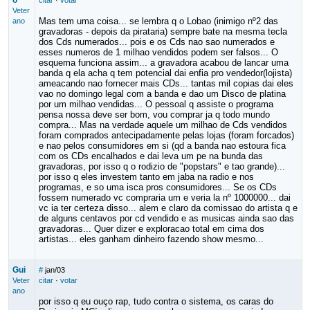
o
citar
·
votar
Veter
Mas tem uma coisa... se lembra q o Lobao (inimigo nº2 das
ano
gravadoras - depois da pirataria) sempre bate na mesma tecla
dos Cds numerados... pois e os Cds nao sao numerados e
esses numeros de 1 milhao vendidos podem ser falsos... O
esquema funciona assim... a gravadora acabou de lancar uma
banda q ela acha q tem potencial dai enfia pro vendedor(lojista)
ameacando nao fornecer mais CDs... tantas mil copias dai eles
vao no domingo legal com a banda e dao um Disco de platina
por um milhao vendidas... O pessoal q assiste o programa
pensa nossa deve ser bom, vou comprar ja q todo mundo
compra... Mas na verdade aquele um milhao de Cds vendidos
foram comprados antecipadamente pelas lojas (foram forcados)
e nao pelos consumidores em si (qd a banda nao estoura fica
com os CDs encalhados e dai leva um pe na bunda das
gravadoras, por isso q o rodizio de "popstars" e tao grande)...
por isso q eles investem tanto em jaba na radio e nos
programas, e so uma isca pros consumidores... Se os CDs
fossem numerado vc compraria um e veria la nº 1000000... dai
vc ia ter certeza disso... alem e claro da comissao do artista q e
de alguns centavos por cd vendido e as musicas ainda sao das
gravadoras... Quer dizer e exploracao total em cima dos
artistas... eles ganham dinheiro fazendo show mesmo...
Gui
#
jan/03
Veter
citar
·
votar
ano
por isso q eu ouço rap, tudo contra o sistema, os caras do