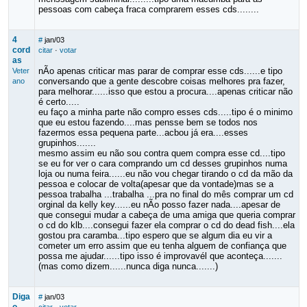
pessoas com cabeça fraca comprarem esses cds........
4
#
jan/03
cord
citar
·
votar
as
nÃo apenas criticar mas parar de comprar esse cds......e tipo
Veter
conversando que a gente descobre coisas melhores pra fazer,
ano
para melhorar......isso que estou a procura....apenas criticar não
é certo.....
eu faço a minha parte não compro esses cds.....tipo é o minimo
que eu estou fazendo....mas pensse bem se todos nos
fazermos essa pequena parte...acbou já era....esses
grupinhos.......
mesmo assim eu não sou contra quem compra esse cd....tipo
se eu for ver o cara comprando um cd desses grupinhos numa
loja ou numa feira......eu não vou chegar tirando o cd da mão da
pessoa e colocar de volta(apesar que da vontade)mas se a
pessoa trabalha ...trabalha ...pra no final do mês comprar um cd
orginal da kelly key......eu nÃo posso fazer nada....apesar de
que consegui mudar a cabeça de uma amiga que queria comprar
o cd do klb....consegui fazer ela comprar o cd do dead fish....ela
gostou pra caramba...tipo espero que se algum dia eu vir a
cometer um erro assim que eu tenha alguem de confiança que
possa me ajudar......tipo isso é improvavél que aconteça.......
(mas como dizem......nunca diga nunca.......)
Diga
#
jan/03