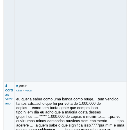
4
#
jan/03
cord
citar
·
votar
as
eu queria saber como uma banda como rouge....tem vendido
Veter
tantos cds..acho que foi por volta de 1.000.000 de
ano
copias....como tem tanta gente que compra isso.................
tipo hj em dia eu acho que a maioria gosta desses
grupinhos......***** 1.000.000 de copias é muiiiiiiito........pra vc
ouvir umas minas cantandos musicas sem cabimento.........tipo
acerere .....alguem sabe o que significa isso????pra mim é uma
menssagem subliminar.........tipo uma macumba para as