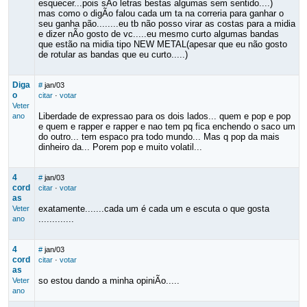
esquecer...pois sÃo letras bestas algumas sem sentido....)
mas como o digÃo falou cada um ta na correria para ganhar o
seu ganha pão........eu tb não posso virar as costas para a midia
e dizer nÃo gosto de vc.....eu mesmo curto algumas bandas
que estão na midia tipo NEW METAL(apesar que eu não gosto
de rotular as bandas que eu curto.....)
Diga
#
jan/03
o
citar
·
votar
Veter
Liberdade de expressao para os dois lados... quem e pop e pop
ano
e quem e rapper e rapper e nao tem pq fica enchendo o saco um
do outro... tem espaco pra todo mundo... Mas q pop da mais
dinheiro da... Porem pop e muito volatil...
4
#
jan/03
cord
citar
·
votar
as
exatamente.......cada um é cada um e escuta o que gosta
Veter
.............
ano
4
#
jan/03
cord
citar
·
votar
as
so estou dando a minha opiniÃo.....
Veter
ano