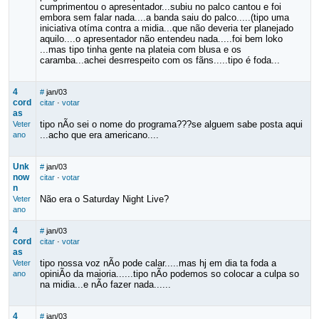
cumprimentou o apresentador...subiu no palco cantou e foi
embora sem falar nada....a banda saiu do palco.....(tipo uma
iniciativa otíma contra a midia...que não deveria ter planejado
aquilo....o apresentador não entendeu nada.....foi bem loko
...mas tipo tinha gente na plateia com blusa e os
caramba...achei desrrespeito com os fãns.....tipo é foda...
4
#
jan/03
cord
citar
·
votar
as
tipo nÃo sei o nome do programa???se alguem sabe posta aqui
Veter
...acho que era americano....
ano
Unk
#
jan/03
now
citar
·
votar
n
Não era o Saturday Night Live?
Veter
ano
4
#
jan/03
cord
citar
·
votar
as
tipo nossa voz nÃo pode calar.....mas hj em dia ta foda a
Veter
opiniÃo da maioria......tipo nÃo podemos so colocar a culpa so
ano
na midia...e nÃo fazer nada......
4
#
jan/03