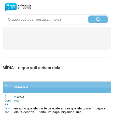
MÍDIA....o que vo6 acham dela.....
Auto
Mensagem
r
4
#
jan/03
cord
citar
as
eu acho que ela vai te usar até a hora que ela quiser ...depois
Veter
ela te descrta.....feito um papel higienico sujo......
ano