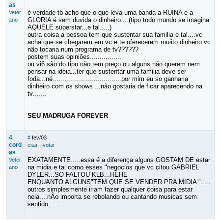
as
é verdade tb acho que o que leva uma banda a RUINA e a
Veter
GLORIA é sem duvida o dinheiro....(tipo todo mundo se imagina
ano
AQUELE superstar...e tal.....)
outra coisa a pessoa tem que sustentar sua familia e tal....vc
acha que se chegarem em vc e te oferecerem muiito dinheiro vc
não tocaria num programa de tv??????
postem suas opiniões................
ou vi6 são do tipo não tem preço ou alguns não querem nem
pensar na ideia...ter que sustentar uma familia deve ser
foda...né...................................por mim eu so ganharia
dinheiro com os shows ...não gostaria de ficar aparecendo na
tv.......
SEU MADRUGA FOREVER
4
#
fev/03
cord
citar
·
votar
as
EXATAMENTE.....essa é a diferença alguns GOSTAM DE estar
Veter
na midia e tal como esses "negocios que vc citou GABRIEL
ano
DYLER...SO FALTOU KLB...HEHE
ENQUANTO ALGUNS"TEM QUE SE VENDER PRA MIDIA ".....
outros simplesmente iriam fazer qualquer coisa para estar
nela....nÃo importa se rebolando ou cantando musicas sem
sentido.......