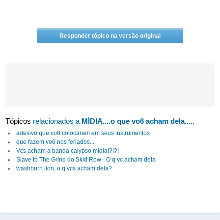
Responder tópico na versão original
Tópicos
relacionados a
MÍDIA....o que vo6 acham dela.....
adesivo que vo6 colocaram em seus instrumentos
que fazem vo6 nos feriados...
Vcs acham a banda calypso mídia!?!?!
Slave to The Grind do Skid Row - O q vc acham dela
washburn lion, o q vcs acham dela?