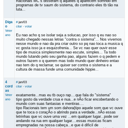
Racionais MC´s disseram q aqueles q aparecem sorrindo em
programas de tv saum do sistema, do contrario eles tb tão na
luta...
Diga
#
jan/03
o
citar
·
votar
Veter
Eu nao acho q se isolar seja a solucao, por isso q eu nao so
ano
muito chegado nessas letras "contra o sistema"... Nos vivemos
nesse mundo e nao da pra criar outro so pq nao toca a musica q
vc gosta isso ja e esquizofrenia... Se vc nao quer ouvir esse
tipo de musica simplesmente nao escute, simples... Ta todo
mundo lutando pelo seu ganha pao, alguns fazem o q pedem e
outros fazem o q querem mas todo mundo quer dinheiro entao
nao tem do q reclamar, se quiser ser contra o sistema e a
cultura de massa funde uma comunidade hippie...
4
#
jan/03
cord
citar
·
votar
as
exatamente...mas eu tb ouço rap....que fala do "sistema"
Veter
tipo gosto da verdade crua e nua...e nÃo ficar encobertando o
ano
mundo com suas fantasias e mentiras....
tipo Racionais tem um som dahora(tipo aquele som que vc ouve
que te toca o coraçÃo o abrindo para a verdade...nÃo essas
letrinhas que vc ouve uma vez ...em qualquer lugar...pode ser
andando na rua em qualquer lugar....essas musicas ficam
empregnadas na nossa cabeça...e que é dificil de