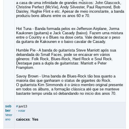
a casa de uma infinidade de grandes músicos: John Glascock,
Christine Perfect (McVie), Andy Silvester, Paul Raymond, Bob
Daisley, Hughie Flint e etc. Apesar de meio inconstante, a banda
produziu bons álbuns entre os anos 60 e 70.
Hot Tuna - Banda formada pelos ex-Jefferson Airplane, Jorma
Kaukonen (guitarra) e Jack Casady (baixo). Fazem uma mistura
entre o Country e o Blues na dose certa. Vale destacar o peso
da guitarra de Kakounen e o baixo cavalar de Casady.
Humble Pie - A banda do guitarrista Steve Marriott após sua
debandada do Small Faces, pode se encaixar em vários
gêneros: Folk Rock, Blues-Rock, Hard Rock e Soul Rock.
Destaque para a dupla de guitarristas: Marriott e Peter
Framptom.
Savoy Brown - Uma banda de Blues-Rock tão boa quanto a
maioria das que ganharam o status de gigantes do Rock.
O guitarrista Kim Simmonds é o único membro original presente
em todos os álbuns, a formação clássica até que se manteve
bastante tempo unida só debandando no inicio dos anos 70.
seb
#
jun/13
ber
·
votar
Veter
caiocxs
:
Yes
ano