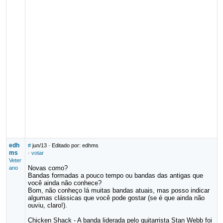
edh
#
jun/13
· Editado por: edhms
ms
·
votar
Veter
Novas como?
ano
Bandas formadas a pouco tempo ou bandas das antigas que
você ainda não conhece?
Bom, não conheço lá muitas bandas atuais, mas posso indicar
algumas clássicas que você pode gostar (se é que ainda não
ouviu, claro!).
Chicken Shack - A banda liderada pelo guitarrista Stan Webb foi