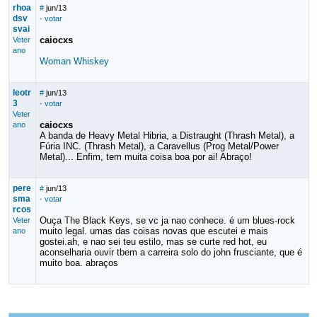
rhoa
#
jun/13
dsv
·
votar
svai
caiocxs
Veter
ano
Woman Whiskey
leotr
#
jun/13
3
·
votar
Veter
caiocxs
ano
A banda de Heavy Metal Hibria, a Distraught (Thrash Metal), a
Fúria INC. (Thrash Metal), a Caravellus (Prog Metal/Power
Metal)... Enfim, tem muita coisa boa por ai! Abraço!
pere
#
jun/13
sma
·
votar
rcos
Ouça The Black Keys, se vc ja nao conhece. é um blues-rock
Veter
muito legal. umas das coisas novas que escutei e mais
ano
gostei.ah, e nao sei teu estilo, mas se curte red hot, eu
aconselharia ouvir tbem a carreira solo do john frusciante, que é
muito boa. abraços