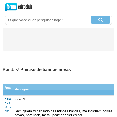
Bandas! Preciso de bandas novas.
Auto
Mensagem
r
caio
#
jun/13
cxs
Veter
Bem galera to cansado das minhas bandas, me indiquem coisas
ano
novas, hard rock, metal, pode ser qlqr coisa!