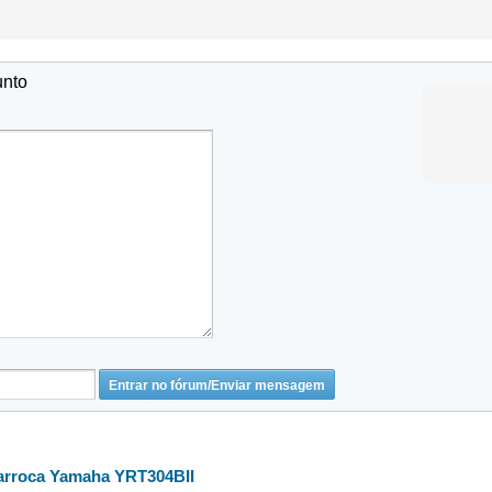
unto
barroca Yamaha YRT304BII