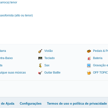
arroca) tenor
xofonista (alto ou tenor)
tarra
Violão
Pedais & P
tra-Baixo
Teclado
Bateria
ta
Sax
Gravação 
ulgue suas músicas
Guitar Battle
OFF TOPI
igital
l de Ajuda
Configurações
Termos de uso e política de privacidade