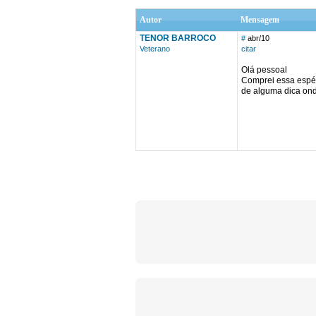
Autor
Mensagem
TENOR BARROCO
#
abr/10
Veterano
citar
Olá pessoal
Comprei essa espéc
de alguma dica onde