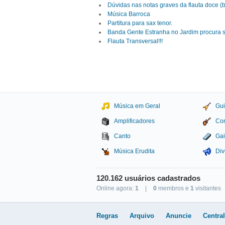
Dúvidas nas notas graves da flauta doce (b
Música Barroca
Partitura para sax tenor.
Banda Gente Estranha no Jardim procura sa
Flauta Transversal!!!
Música em Geral
Gui
Amplificadores
Con
Canto
Gai
Música Erudita
Div
120.162 usuários cadastrados
Online agora:
1
|
0
membros e
1
visitantes
Studio Sol Comunicação D
Regras
Arquivo
Anuncie
Centra