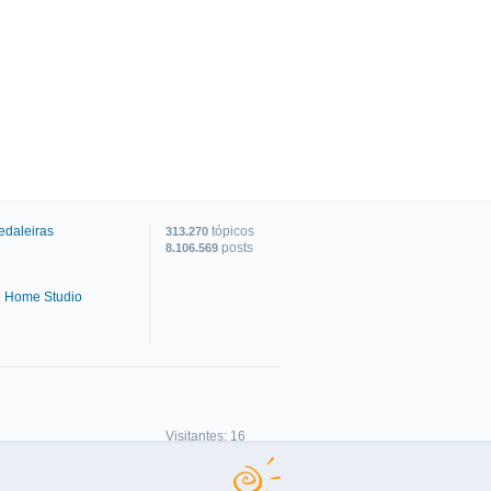
edaleiras
tópicos
313.270
posts
8.106.569
e Home Studio
C
Visitantes: 16
Membros: 0