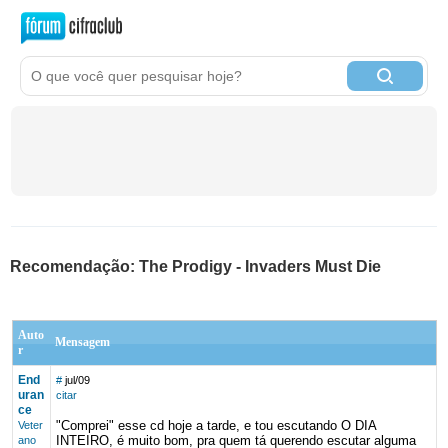
Recomendação: The Prodigy - Invaders Must Die
Auto
Mensagem
r
End
#
jul/09
uran
citar
ce
"Comprei" esse cd hoje a tarde, e tou escutando O DIA
Veter
INTEIRO, é muito bom, pra quem tá querendo escutar alguma
ano