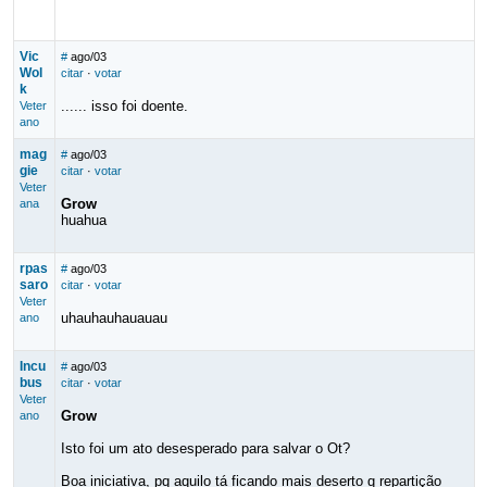
Vic
#
ago/03
Wol
citar
·
votar
k
...... isso foi doente.
Veter
ano
mag
#
ago/03
gie
citar
·
votar
Veter
Grow
ana
huahua
rpas
#
ago/03
saro
citar
·
votar
Veter
uhauhauhauauau
ano
Incu
#
ago/03
bus
citar
·
votar
Veter
Grow
ano
Isto foi um ato desesperado para salvar o Ot?
Boa iniciativa, pq aquilo tá ficando mais deserto q repartição