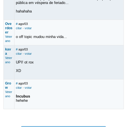
pública em véspera de feriado...
hahahaha
Ove
#
ago/03
rdos
citar
·
votar
er
o off topic mudou minha vida...
Veter
ano
kav
#
ago/03
a
citar
·
votar
Veter
UPI! ot rox
ano
XD
Gro
#
ago/03
w
citar
·
votar
Veter
Incubus
ano
hehehe