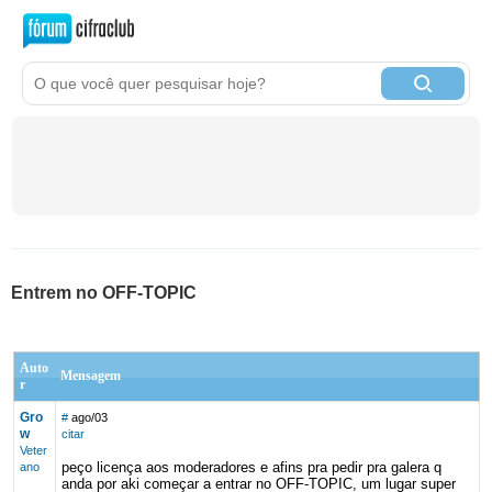
Entrem no OFF-TOPIC
Auto
Mensagem
r
Gro
#
ago/03
w
citar
Veter
peço licença aos moderadores e afins pra pedir pra galera q
ano
anda por aki começar a entrar no OFF-TOPIC, um lugar super