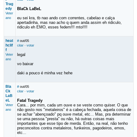
Trag
edy
BlaCk LaBeL
Veter
eu sei kra, tb nao ando com correntes, cabelao e calça
ano
apertadinha, mas nao acho q quem anda assim eh ridiculo,
ridiculo eh EMO, esses fedem!!! mto!!!!
heat
#
out/05
hclif
citar
·
votar
f
legal
Veter
ano
vo baixar
daki a pouco é minha vez hehe
Bla
#
out/05
Ck
citar
·
votar
LaB
eL
Fatal Tragedy
Cara... por mim, cada um ouve e se veste como quiser. O que
Veter
não gosto nos "metaleiros" é a cabeça fechada, aquela coisa de
ano
se achar "abençoado" pq ouve metal, etc... Mas, pra determinar
se uma pessoa "presta" ou não, há outras coisas mais
importantes que esse tipo de merda. Então, na real, não tenho
preconceitos contra metaleiros, funkeiros, pagodeiros, emos,
etc...