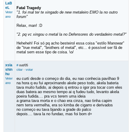
LaB
eL
Fatal Tragedy
"1. foi mal ter te xingado de new metaleiro EMO la no outro
Veter
forum"
ano
Relax, man! :D
"2. pq vc xingou o metal la no Defensores do verdadeiro metal?"
Heheheh! Foi só pq acho besteirol essa coisa "estilo Manowar"
de "true metal", "brothers of metal", etc... é possível ser fã de
metal sem esse tipo de coisa. \o/
xsla
#
out/05
shin
citar
·
votar
hu
eu curti desde o começo do dia, eu nao conhecia pavilhao 9
Veter
na hora q eu fui aproximando akele peso todo, akela bateria
ano
tava muito fudido, ai depois q entrou o igor pra tocar com eles
duas batera ao mesmo tempo ai q fudeu tudo, levanto akela
poeira fudida.... pra vcs terem uma ideia
a grama tava morta e o chao era cinza, nao tinha capim
nem terra vermelha, era so kimba de cigarro e derivados
no começo eu tava bjando a grade do palco
depois.... tava la no fundao, mas foi bom d+