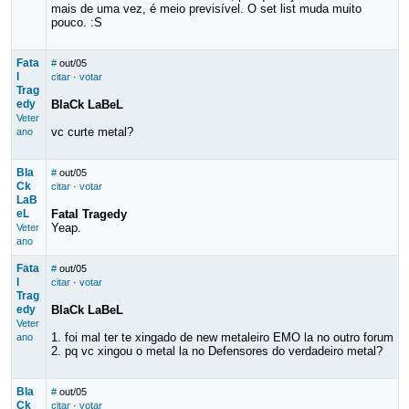
mais de uma vez, é meio previsível. O set list muda muito
pouco. :S
Fata
#
out/05
l
citar
·
votar
Trag
edy
BlaCk LaBeL
Veter
vc curte metal?
ano
Bla
#
out/05
Ck
citar
·
votar
LaB
eL
Fatal Tragedy
Yeap.
Veter
ano
Fata
#
out/05
l
citar
·
votar
Trag
edy
BlaCk LaBeL
Veter
1. foi mal ter te xingado de new metaleiro EMO la no outro forum
ano
2. pq vc xingou o metal la no Defensores do verdadeiro metal?
Bla
#
out/05
Ck
citar
·
votar