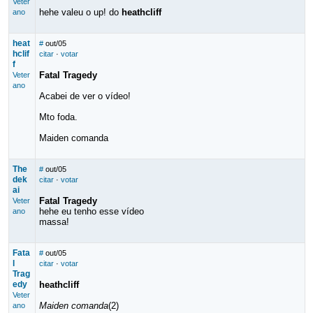
Veter
hehe valeu o up! do
heathcliff
ano
heat
#
out/05
hclif
citar
·
votar
f
Fatal Tragedy
Veter
ano
Acabei de ver o vídeo!
Mto foda.
Maiden comanda
The
#
out/05
dek
citar
·
votar
ai
Fatal Tragedy
Veter
hehe eu tenho esse vídeo
ano
massa!
Fata
#
out/05
l
citar
·
votar
Trag
edy
heathcliff
Veter
Maiden comanda
(2)
ano