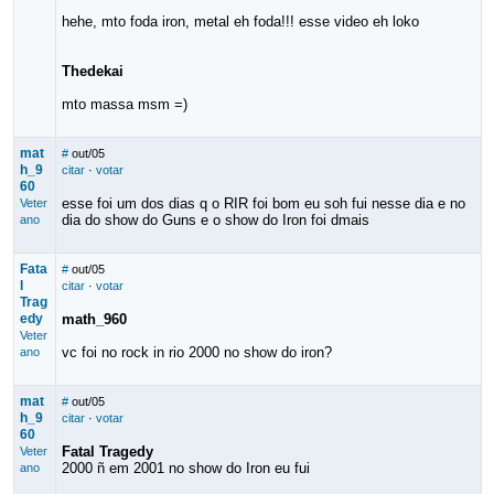
hehe, mto foda iron, metal eh foda!!! esse video eh loko
Thedekai
mto massa msm =)
mat
#
out/05
h_9
citar
·
votar
60
esse foi um dos dias q o RIR foi bom eu soh fui nesse dia e no
Veter
dia do show do Guns e o show do Iron foi dmais
ano
Fata
#
out/05
l
citar
·
votar
Trag
edy
math_960
Veter
vc foi no rock in rio 2000 no show do iron?
ano
mat
#
out/05
h_9
citar
·
votar
60
Fatal Tragedy
Veter
2000 ñ em 2001 no show do Iron eu fui
ano