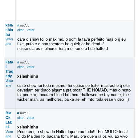
xsla
#
out/05
shin
citar
·
votar
hu
cara o show foi o maximo, o som la tava perfeito mas o q eu
Veter
fikei puto e q nao tocaram be quick or be dead :/
ano
nesse dia os melhores foram o iron e o hob halford
Fata
#
out/05
l
citar
·
votar
Trag
edy
xslashinhu
Veter
esse show foi foda mesmo, foi quase perfeito, mas acho q eles
ano
deveriam ter tirado alguma pra tocar THE NOMAD, mas o resto
foi perfeito, tocaram blood brothers, hallowed be thy name, the
wicker man, as melhores, baixa ae, eh mto foda esse video =)
Bla
#
out/05
Ck
citar
·
votar
LaB
eL
xslashinhu
Pode crer, o show do Halford quebrou tudo!!! Foi MUITO foda!
Veter
O do Maiden foi bacana tbm. Mas, pra quem já os viu ao vivo
ano