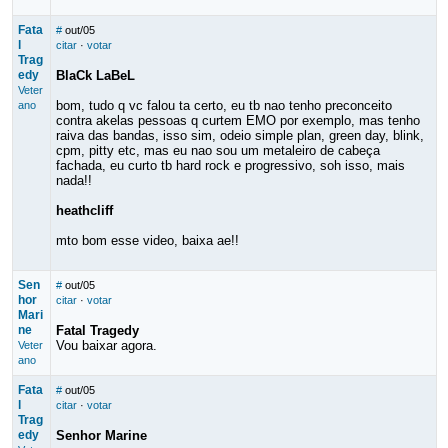
Fata
#
out/05
l
citar
·
votar
Trag
edy
BlaCk LaBeL
Veter
bom, tudo q vc falou ta certo, eu tb nao tenho preconceito
ano
contra akelas pessoas q curtem EMO por exemplo, mas tenho
raiva das bandas, isso sim, odeio simple plan, green day, blink,
cpm, pitty etc, mas eu nao sou um metaleiro de cabeça
fachada, eu curto tb hard rock e progressivo, soh isso, mais
nada!!
heathcliff
mto bom esse video, baixa ae!!
Sen
#
out/05
hor
citar
·
votar
Mari
ne
Fatal Tragedy
Vou baixar agora.
Veter
ano
Fata
#
out/05
l
citar
·
votar
Trag
edy
Senhor Marine