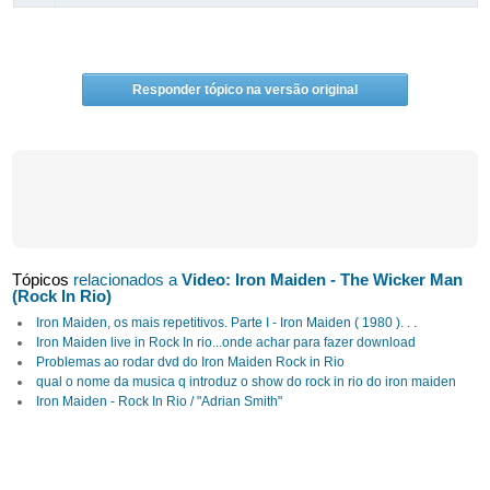
Responder tópico na versão original
Tópicos
relacionados a
Video: Iron Maiden - The Wicker Man
(Rock In Rio)
Iron Maiden, os mais repetitivos. Parte I - Iron Maiden ( 1980 ). . .
Iron Maiden live in Rock In rio...onde achar para fazer download
Problemas ao rodar dvd do Iron Maiden Rock in Rio
qual o nome da musica q introduz o show do rock in rio do iron maiden
Iron Maiden - Rock In Rio / "Adrian Smith"